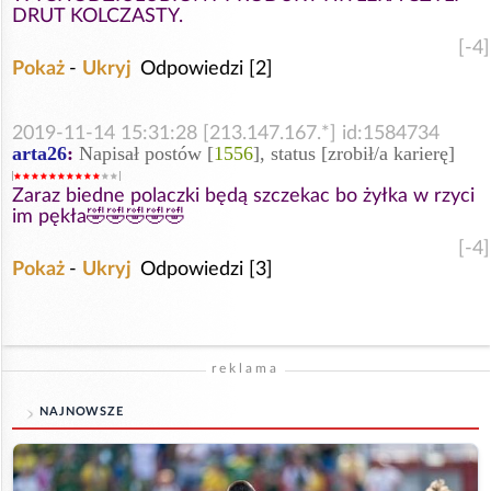
DRUT KOLCZASTY.
[-4]
Pokaż
-
Ukryj
Odpowiedzi [2]
2019-11-14 15:31:28 [213.147.167.*] id:1584734
arta26
:
Napisał postów [
1556
], status [zrobił/a karierę]
Zaraz biedne polaczki będą szczekac bo żyłka w rzyci
im pękła🤣🤣🤣🤣🤣
[-4]
Pokaż
-
Ukryj
Odpowiedzi [3]
reklama
NAJNOWSZE