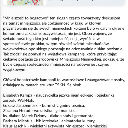
"Mniejszość to bogactwo" ten slogan często towarzyszy dyskusjom
na temat mniejszości, ale codzienność w kraju w którym
przyznawanie się do swych niemieckich korzeni było w całym okresie
komunizmu zakazane, oczywistością nie jest. Obserwujemy, że
świadomość tego kim jest mniejszość, co ją wyróżnia w
społeczeństwie polskim, w tym również wśród mieszkańców
województwa opolskiego pozostaje na odczuwalnie niskim poziomie.
Tak zrodził się pomysł na wyjątkową kampanię, która przybliżając
ciekawe postacie ze środowiska Mniejszości Niemieckiej, pokazuje, że
bycie częścią społeczności mniejszości narodowej jest czymś
wyjątkowym.
Główni bohaterowie kampanii to wartościowe i zaangażowane osoby,
działające w ramach struktur TSKN. Są nimi:
Elisabeth Kampa - nauczycielka języka niemieckiego i opiekunka
zespołu Wal-Nak,
Łukasz Jastrzembski - burmistrz gminy Leśnica,
Zuzanna Herud - wokalistka i germanistka,
ks. diakon Marek Dziony - diakon stały i germanista,
Barbara Mientus - bibliotekarka i animatorka kultury,
Klaus Leschik - wieloletni aktywista Mniejszości Niemieckiej.