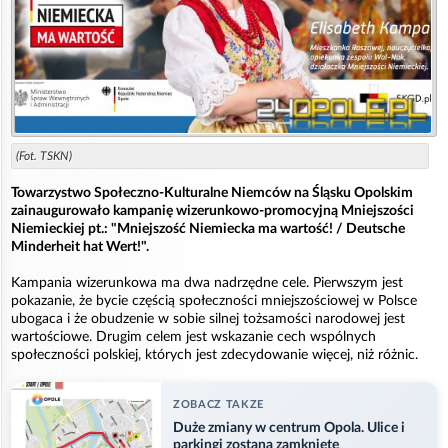
(Fot. TSKN)
Towarzystwo Społeczno-Kulturalne Niemców na Śląsku Opolskim
zainaugurowało kampanię wizerunkowo-promocyjną Mniejszości
Niemieckiej pt.: "Mniejszość Niemiecka ma wartość! / Deutsche
Minderheit hat Wert!".
Kampania wizerunkowa ma dwa nadrzędne cele. Pierwszym jest
pokazanie, że bycie częścią społeczności mniejszościowej w Polsce
ubogaca i że obudzenie w sobie silnej tożsamości narodowej jest
wartościowe. Drugim celem jest wskazanie cech wspólnych
społeczności polskiej, których jest zdecydowanie więcej, niż różnic.
ZOBACZ TAKZE
Duże zmiany w centrum Opola. Ulice i
parkingi zostaną zamknięte