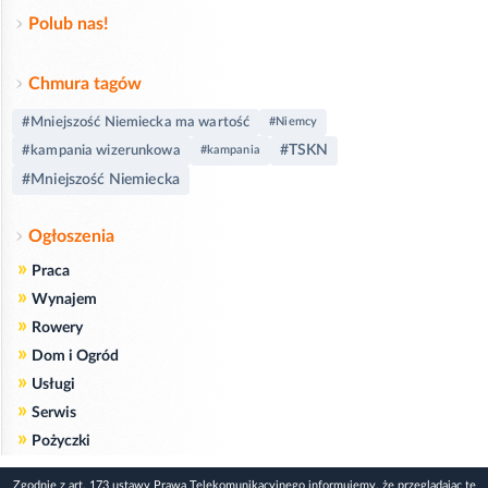
Polub nas!
Chmura tagów
#Mniejszość Niemiecka ma wartość
#Niemcy
#TSKN
#kampania wizerunkowa
#kampania
#Mniejszość Niemiecka
Ogłoszenia
»
Praca
»
Wynajem
»
Rowery
»
Dom i Ogród
»
Usługi
»
Serwis
»
Pożyczki
Zgodnie z art. 173 ustawy Prawa Telekomunikacyjnego informujemy, że przeglądając tę