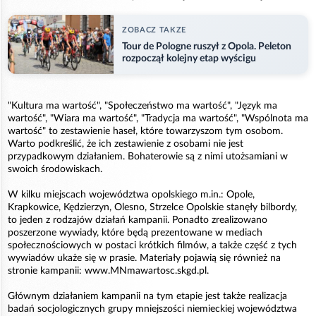
ZOBACZ TAKZE
Tour de Pologne ruszył z Opola. Peleton
rozpoczął kolejny etap wyścigu
"Kultura ma wartość", "Społeczeństwo ma wartość", "Język ma
wartość", "Wiara ma wartość", "Tradycja ma wartość", "Wspólnota ma
wartość" to zestawienie haseł, które towarzyszom tym osobom.
Warto podkreślić, że ich zestawienie z osobami nie jest
przypadkowym działaniem. Bohaterowie są z nimi utożsamiani w
swoich środowiskach.
W kilku miejscach województwa opolskiego m.in.: Opole,
Krapkowice, Kędzierzyn, Olesno, Strzelce Opolskie stanęły bilbordy,
to jeden z rodzajów działań kampanii. Ponadto zrealizowano
poszerzone wywiady, które będą prezentowane w mediach
społecznościowych w postaci krótkich filmów, a także część z tych
wywiadów ukaże się w prasie. Materiały pojawią się również na
stronie kampanii: www.MNmawartosc.skgd.pl.
Głównym działaniem kampanii na tym etapie jest także realizacja
badań socjologicznych grupy mniejszości niemieckiej województwa