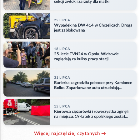
sekcji zwłok i zarzuty dla matki
25 LIPCA
Wypadek na DW 414 w Chrzelicach. Droga
jest zablokowana
18 LIPCA
25-lecie TVN24 w Opolu. Widzowie
zaglądają za kulisy pracy stacji
31 LIPCA
Barierka zagrodziła pobocze przy Kamionce
Bolko. Zaparkowane auta utrudniają
przejazd
15 LIPCA
Kierowca ciężarówki i rowerzystka zginęli
na miejscu. 19-latek z opolskiego został
ranny
Więcej najczęściej czytanych →