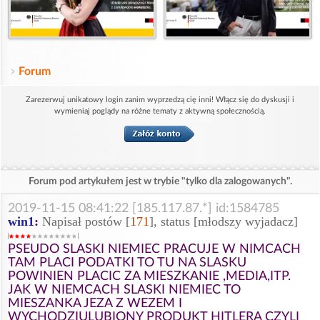
Forum
Zarezerwuj unikatowy login zanim wyprzedzą cię inni! Włącz się do dyskusji i
wymieniaj poglądy na różne tematy z aktywną społecznością.
Forum pod artykułem jest w trybie "tylko dla zalogowanych".
2019-11-15 08:41:22 [185.117.87.*] id:1584785
win1
:
Napisał postów [
171
], status [młodszy wyjadacz]
PSEUDO SLASKI NIEMIEC PRACUJE W NIMCACH
TAM PLACI PODATKI TO TU NA SLASKU
POWINIEN PLACIC ZA MIESZKANIE ,MEDIA,ITP.
JAK W NIEMCACH SLASKI NIEMIEC TO
MIESZANKA JEZA Z WEZEM I
WYCHODZIULUBIONY PRODUKT HITLERA CZYLI