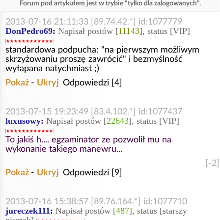
Forum pod artykułem jest w trybie "tylko dla zalogowanych".
2013-07-16 21:11:33 [89.74.42.*] id:1077779
DonPedro69
:
Napisał postów [
11143
], status [VIP]
standardowa podpucha: "na pierwszym możliwym
skrzyżowaniu proszę zawrócić" i bezmyślność
wyłapana natychmiast ;)
Pokaż
-
Ukryj
Odpowiedzi [4]
2013-07-15 19:23:49 [83.4.102.*] id:1077437
luxusowy
:
Napisał postów [
22643
], status [VIP]
To jakiś h.... egzaminator ze pozwolił mu na
wykonanie takiego manewru...
[-2]
Pokaż
-
Ukryj
Odpowiedzi [9]
2013-07-16 15:38:57 [89.76.164.*] id:1077710
jureczek111
:
Napisał postów [
487
], status [starszy