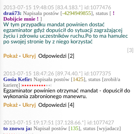
2013-07-15 19:48:05 [83.4.183.*] id:1077476
drań73
:
Napisała postów [
-4294949855
], status [
!
Dobijcie mnie !
]
W tym przypadku mandat powinien dostać
egzaminator gdyż dopuścił do sytuacji zagrażającej
życiu i zdrowiu uczestników ruchu.Po to ma hamulec
po swojej stronie by z niego korzystać
[3]
Pokaż
-
Ukryj
Odpowiedzi [2]
2013-07-15 18:47:26 [89.74.40.*] id:1077375
Gosia Kefir
:
Napisała postów [
1425
], status [zrobił/a
karierę]
Egzaminator powinien otrzymać mandat - dopuścił do
wykonania zabronionego manewru.
Pokaż
-
Ukryj
Odpowiedzi [4]
2013-07-15 19:17:51 [37.128.66.*] id:1077427
to znowu ja
:
Napisał postów [
135
], status [wyjadacz]