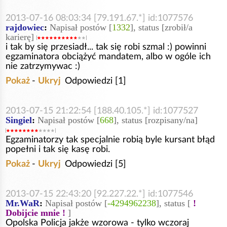
2013-07-16 08:03:34 [79.191.67.*] id:1077576
rajdowiec
:
Napisał postów [
1332
], status [zrobił/a
karierę]
i tak by się przesiadł... tak się robi szmal :) powinni
egzaminatora obciążyć mandatem, albo w ogóle ich
nie zatrzymywac :)
Pokaż
-
Ukryj
Odpowiedzi [1]
2013-07-15 21:22:54 [188.40.105.*] id:1077527
Singiel
:
Napisał postów [
668
], status [rozpisany/na]
Egzaminatorzy tak specjalnie robią byle kursant błąd
popełni i tak się kasę robi.
Pokaż
-
Ukryj
Odpowiedzi [5]
2013-07-15 22:43:20 [92.227.22.*] id:1077546
Mr.WaR
:
Napisał postów [
-4294962238
], status [
!
Dobijcie mnie !
]
Opolska Policja jakże wzorowa - tylko wczoraj