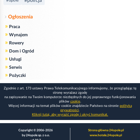
#policja
#opole
Ogłoszenia
»
Praca
»
Wynajem
»
Rowery
»
Dom i Ogród
»
Usługi
»
Serwis
»
Pożyczki
Zgodnie z art. 173 ustawy Prawa Telekomunikacyjnego informujemy, że przeglądając tę
stronę wyrażasz zgodę
na zapisywanie na Twoim komputerze niezbędnych do jej poprawnego funkcjonowania
plików
cookie
.
Więcej informacji na temat plików cookie znajdziecie Państwo na stronie
polityka
prywatności
.
Kliknij tutaj, aby wyrazić zgodę i ukryć komunikat.
Copyright © 2006-2026
Strona główna 24opole.pl
by 24opole sp. z o.o.
www.hotele.24opole.pl