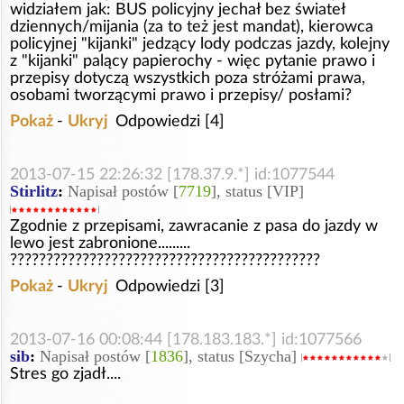
widziałem jak: BUS policyjny jechał bez świateł
dziennych/mijania (za to też jest mandat), kierowca
policyjnej "kijanki" jedzący lody podczas jazdy, kolejny
z "kijanki" palący papierochy - więc pytanie prawo i
przepisy dotyczą wszystkich poza stróżami prawa,
osobami tworzącymi prawo i przepisy/ posłami?
Pokaż
-
Ukryj
Odpowiedzi [4]
2013-07-15 22:26:32 [178.37.9.*] id:1077544
Stirlitz
:
Napisał postów [
7719
], status [VIP]
Zgodnie z przepisami, zawracanie z pasa do jazdy w
lewo jest zabronione.........
???????????????????????????????????????????
Pokaż
-
Ukryj
Odpowiedzi [3]
2013-07-16 00:08:44 [178.183.183.*] id:1077566
sib
:
Napisał postów [
1836
], status [Szycha]
Stres go zjadł....