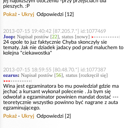
jej najbliższym otoczeniu -przy przejściach dla
pieszych. :P
Pokaż
-
Ukryj
Odpowiedzi [12]
2013-07-15 19:40:42 [87.205.7.*] id:1077469
Joop
:
Napisał postów [
22
], status [nowy]
24 opole to juz faktycznie Chyba skonczyly sie
tematy. Jak nie dziadek jadacy pod prad maluchem to
kolejna "ciekawostka"
2013-07-15 18:59:55 [80.48.70.*] id:1077387
ozarus
:
Napisał postów [
56
], status [rozkręcił się]
Wina jest egzaminatora bo mu powiedział gdzie ma
jechać a kursant wykonał polecenie . Ja bym się
odwołał a egzaminator powinien mandat dostać ---
teoretycznie wszystko powinno być nagrane z auta
egzaminującego.
Pokaż
-
Ukryj
Odpowiedzi [2]