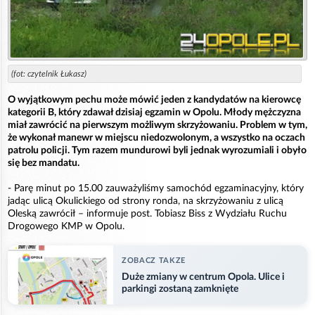
(fot: czytelnik Łukasz)
O wyjątkowym pechu może mówić jeden z kandydatów na kierowcę
kategorii B, który zdawał dzisiaj egzamin w Opolu. Młody mężczyzna
miał zawrócić na pierwszym możliwym skrzyżowaniu. Problem w tym,
że wykonał manewr w miejscu niedozwolonym, a wszystko na oczach
patrolu policji. Tym razem mundurowi byli jednak wyrozumiali i obyło
się bez mandatu.
- Parę minut po 15.00 zauważyliśmy samochód egzaminacyjny, który
jadąc ulicą Okulickiego od strony ronda, na skrzyżowaniu z ulicą
Oleską zawrócił – informuje post. Tobiasz Biss z Wydziału Ruchu
Drogowego KMP w Opolu.
ZOBACZ TAKZE
Duże zmiany w centrum Opola. Ulice i
parkingi zostaną zamknięte