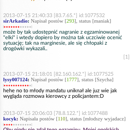
2013-07-15 21:40:33 [83.7.65.*] id:1077532
sirArkadio
:
Napisał postów [
293
], status [maniak]
może by tak udostępnić nagranie z egzaminowanej
"elki" i wtedy dopiero by można tak uczciwie ocenić
sytuację; tak na marginesie, ale się chłopaki z
drogówki wykazali..
[1]
2013-07-15 21:18:01 [82.160.162.*] id:1077525
lysy007124
:
Napisał postów [
1777
], status [Szycha]
hehe no to młody mandatu uniknał ale juz wie jak
wygląda rozmowa kierowcy z policjantem:D
2013-07-15 20:06:03 [78.8.122.*] id:1077488
kocyk
:
Napisała postów [
110
], status [młodszy wyjadacz]
Oby nigdy nie zdał tego egzaminu. Mniej opolskich