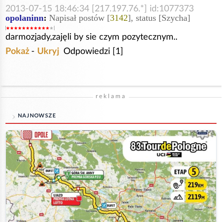
2013-07-15 18:46:34 [217.197.76.*] id:1077373
opolaninn
:
Napisał postów [
3142
], status [Szycha]
darmozjady,zajęli by sie czym pozytecznym..
Pokaż
-
Ukryj
Odpowiedzi [1]
reklama
NAJNOWSZE