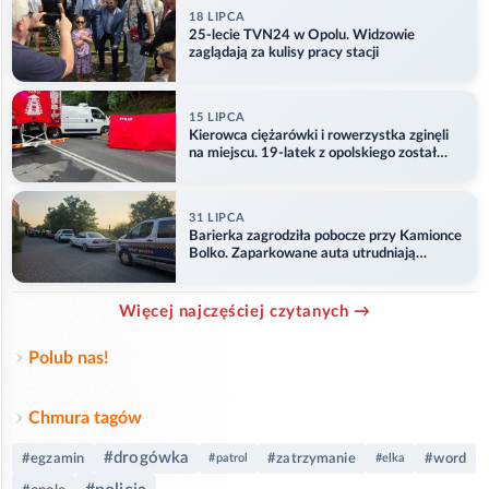
18 LIPCA
25-lecie TVN24 w Opolu. Widzowie
zaglądają za kulisy pracy stacji
15 LIPCA
Kierowca ciężarówki i rowerzystka zginęli
na miejscu. 19-latek z opolskiego został
ranny
31 LIPCA
Barierka zagrodziła pobocze przy Kamionce
Bolko. Zaparkowane auta utrudniają
przejazd
Więcej najczęściej czytanych →
Polub nas!
Chmura tagów
#drogówka
#egzamin
#zatrzymanie
#word
#patrol
#elka