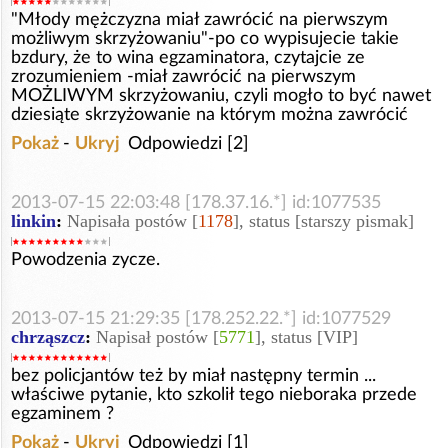
"Młody mężczyzna miał zawrócić na pierwszym
możliwym skrzyżowaniu"-po co wypisujecie takie
bzdury, że to wina egzaminatora, czytajcie ze
zrozumieniem -miał zawrócić na pierwszym
MOŻLIWYM skrzyżowaniu, czyli mogło to być nawet
dziesiąte skrzyżowanie na którym można zawrócić
Pokaż
-
Ukryj
Odpowiedzi [2]
2013-07-15 22:03:48 [178.37.16.*] id:1077535
linkin
:
Napisała postów [
1178
], status [starszy pismak]
Powodzenia zycze.
2013-07-15 21:29:35 [178.252.22.*] id:1077529
chrząszcz
:
Napisał postów [
5771
], status [VIP]
bez policjantów też by miał następny termin ...
właściwe pytanie, kto szkolił tego nieboraka przede
egzaminem ?
Pokaż
-
Ukryj
Odpowiedzi [1]