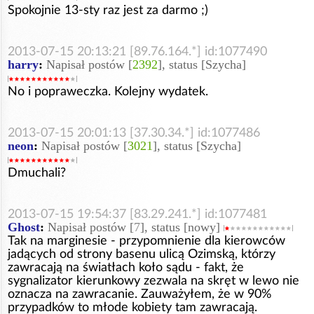
Spokojnie 13-sty raz jest za darmo ;)
2013-07-15 20:13:21 [89.76.164.*] id:1077490
harry
:
Napisał postów [
2392
], status [Szycha]
No i popraweczka. Kolejny wydatek.
2013-07-15 20:01:13 [37.30.34.*] id:1077486
neon
:
Napisał postów [
3021
], status [Szycha]
Dmuchali?
2013-07-15 19:54:37 [83.29.241.*] id:1077481
Ghost
:
Napisał postów [
7
], status [nowy]
Tak na marginesie - przypomnienie dla kierowców
jadących od strony basenu ulicą Ozimską, którzy
zawracają na światłach koło sądu - fakt, że
sygnalizator kierunkowy zezwala na skręt w lewo nie
oznacza na zawracanie. Zauważyłem, że w 90%
przypadków to młode kobiety tam zawracają.