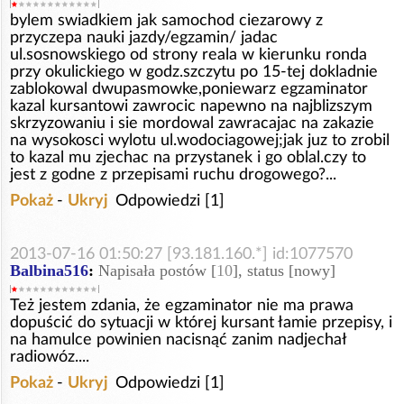
bylem swiadkiem jak samochod ciezarowy z
przyczepa nauki jazdy/egzamin/ jadac
ul.sosnowskiego od strony reala w kierunku ronda
przy okulickiego w godz.szczytu po 15-tej dokladnie
zablokowal dwupasmowke,poniewarz egzaminator
kazal kursantowi zawrocic napewno na najblizszym
skrzyzowaniu i sie mordowal zawracajac na zakazie
na wysokosci wylotu ul.wodociagowej;jak juz to zrobil
to kazal mu zjechac na przystanek i go oblal.czy to
jest z godne z przepisami ruchu drogowego?...
Pokaż
-
Ukryj
Odpowiedzi [1]
2013-07-16 01:50:27 [93.181.160.*] id:1077570
Balbina516
:
Napisała postów [
10
], status [nowy]
Też jestem zdania, że egzaminator nie ma prawa
dopuścić do sytuacji w której kursant łamie przepisy, i
na hamulce powinien nacisnąć zanim nadjechał
radiowóz....
Pokaż
-
Ukryj
Odpowiedzi [1]