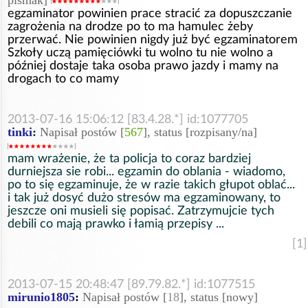
pismak]
egzaminator powinien prace stracić za dopuszczanie
zagrożenia na drodze po to ma hamulec żeby
przerwać. Nie powinien nigdy już być egzaminatorem
Szkoły uczą pamięciówki tu wolno tu nie wolno a
później dostaje taka osoba prawo jazdy i mamy na
drogach to co mamy
2013-07-16 15:06:12 [83.4.28.*] id:1077705
tinki
:
Napisał postów [
567
], status [rozpisany/na]
mam wrażenie, że ta policja to coraz bardziej
durniejsza sie robi... egzamin do oblania - wiadomo,
po to się egzaminuje, że w razie takich głupot oblać...
i tak już dosyć dużo stresów ma egzaminowany, to
jeszcze oni musieli się popisać. Zatrzymujcie tych
debili co mają prawko i łamią przepisy ...
[1]
2013-07-15 20:48:47 [89.79.82.*] id:1077515
mirunio1805
:
Napisał postów [
18
], status [nowy]