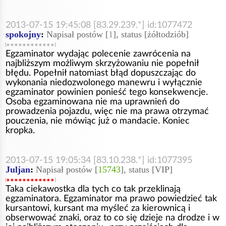
2013-07-15 19:45:08 [83.29.239.*] id:1077472
spokojny
:
Napisał postów [
1
], status [żółtodziób]
Egzaminator wydając polecenie zawrócenia na
najbliższym możliwym skrzyżowaniu nie popełnił
błędu. Popełnił natomiast błąd dopuszczając do
wykonania niedozwolonego manewru i wyłącznie
egzaminator powinien ponieść tego konsekwencje.
Osoba egzaminowana nie ma uprawnień do
prowadzenia pojazdu, więc nie ma prawa otrzymać
pouczenia, nie mówiąc już o mandacie. Koniec
kropka.
2013-07-15 19:05:34 [83.10.238.*] id:1077395
Juljan
:
Napisał postów [
15743
], status [VIP]
Taka ciekawostka dla tych co tak przeklinają
egzaminatora. Egzaminator ma prawo powiedzieć tak
kursantowi, kursant ma myśleć za kierownicą i
obserwować znaki, oraz to co się dzieje na drodze i w