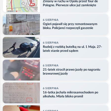
Zmiany w ruchu w Opolu przed Tour de
Pologne. Pierwsze ulice już zamknięte
6 SIERPNIA
Ogień pojawił się przy remontowanym
bloku. Policjanci rozpoczęli gaszenie
6 SIERPNIA
Rozbój z rozbitą butelką na ul. 1 Maja. 27-
latek stanie przed sądem
6 SIERPNIA
21-latek stracił prawo jazdy po nagraniu
brawurowej jazdy
6 SIERPNIA
16-latka jechała mikrosamochodem po
alkoholu. Miała blisko promil