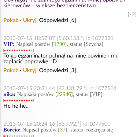
kierowców = większe bezpieczeństwo.
[-2]
Pokaż
-
Ukryj
Odpowiedzi [6]
2013-07-15 18:52:07 [5.60.153.*] id:1077381
VIP
:
Napisał postów [
1790
], status [Szycha]
To go egzaminator pchnął na minę,powinien mu
zapłacić poprawkę. :D
Pokaż
-
Ukryj
Odpowiedzi [3]
2013-07-15 20:31:44 [83.131.79.*] id:1077504
nika
:
Napisała postów [
22946
], status [VIP]
He he he...
2013-07-15 20:24:16 [83.7.92.*] id:1077500
Borcio
:
Napisał postów [
37
], status [rozkręca się]