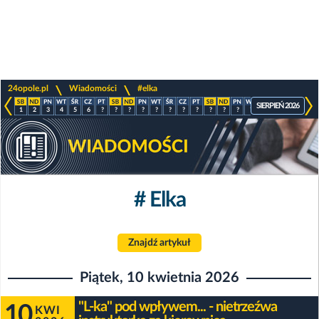
>
>
24opole.pl
Wiadomości
#elka
SIERPIEŃ 2026
1
2
3
4
5
6
?
?
?
?
?
?
?
?
?
?
?
?
?
?
?
?
# Elka
Znajdź artykuł
Piątek, 10 kwietnia 2026
"L-ka" pod wpływem... - nietrzeźwa
10
KWI