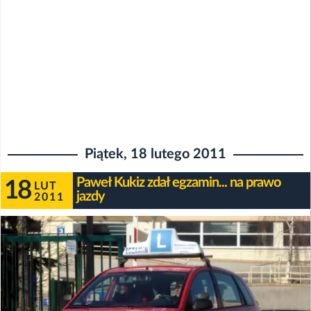
Piątek, 18 lutego 2011
Paweł Kukiz zdał egzamin... na prawo
18
LUT
jazdy
2011