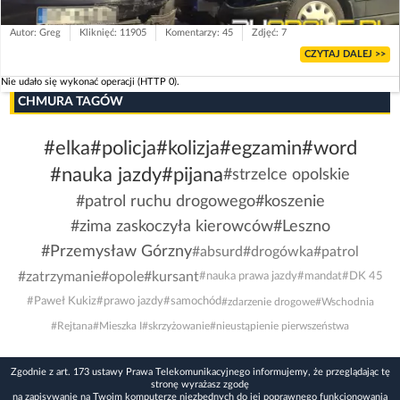
Autor: Greg
Kliknięć: 11905
Komentarzy: 45
Zdjęć: 7
CZYTAJ DALEJ >>
Nie udało się wykonać operacji (HTTP 0).
CHMURA TAGÓW
#elka
#policja
#kolizja
#egzamin
#word
#nauka jazdy
#pijana
#strzelce opolskie
#patrol ruchu drogowego
#koszenie
#zima zaskoczyła kierowców
#Leszno
#Przemysław Górzny
#absurd
#drogówka
#patrol
#zatrzymanie
#opole
#kursant
#nauka prawa jazdy
#mandat
#DK 45
#Paweł Kukiz
#prawo jazdy
#samochód
#zdarzenie drogowe
#Wschodnia
#Rejtana
#Mieszka I
#skrzyżowanie
#nieustąpienie pierwszeństwa
Zgodnie z art. 173 ustawy Prawa Telekomunikacyjnego informujemy, że przeglądając tę
stronę wyrażasz zgodę
na zapisywanie na Twoim komputerze niezbędnych do jej poprawnego funkcjonowania