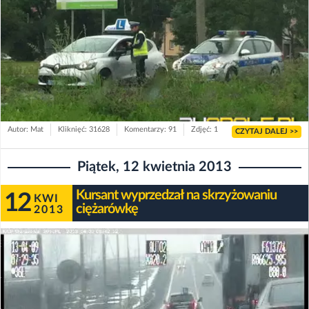
Autor: Mat
Kliknięć: 31628
Komentarzy: 91
Zdjęć: 1
CZYTAJ DALEJ >>
Piątek, 12 kwietnia 2013
Kursant wyprzedzał na skrzyżowaniu
12
KWI
ciężarówkę
2013