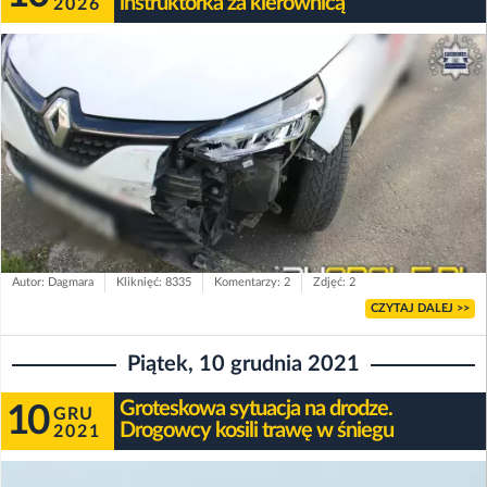
instruktorka za kierownicą
2026
Autor: Dagmara
Kliknięć: 8335
Komentarzy: 2
Zdjęć: 2
CZYTAJ DALEJ >>
Piątek, 10 grudnia 2021
Groteskowa sytuacja na drodze.
10
GRU
Drogowcy kosili trawę w śniegu
2021