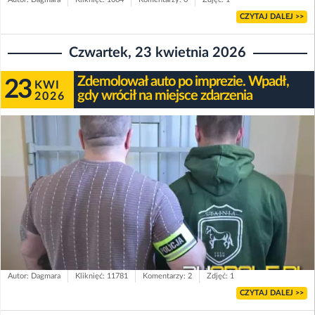
CZYTAJ DALEJ >>
Czwartek, 23 kwietnia 2026
Zdemolował auto po imprezie. Wpadł,
23
KWI
gdy wrócił na miejsce zdarzenia
2026
Autor: Dagmara
Kliknięć: 11781
Komentarzy: 2
Zdjęć: 1
CZYTAJ DALEJ >>