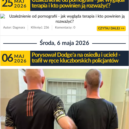
Uzależnienie od pornografii - jak wygląda
25
MAJ
terapia i kto powinien ją rozważyć?
2026
Autor: Dagmara
Kliknięć: 236
Komentarzy: 0
CZYTAJ DALEJ >>
Środa, 6 maja 2026
Porysował Dodge'a na osiedlu i uciekł -
06
MAJ
trafił w ręce kluczborskich policjantów
2026