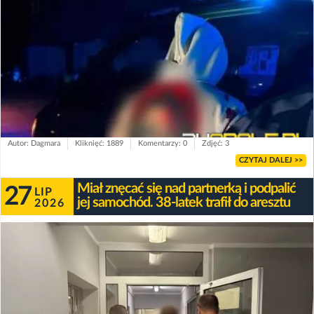
Autor: Dagmara
Kliknięć: 1889
Komentarzy: 0
Zdjęć: 3
CZYTAJ DALEJ >>
Miał znęcać się nad partnerką i podpalić
27
LIP
jej samochód. 38-latek trafił do aresztu
2026