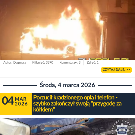
Autor: Dagmara
Kliknięć: 3370
Komentarzy: 3
Zdjęć: 1
CZYTAJ DALEJ >>
Środa, 4 marca 2026
Porzucił kradzionego opla i telefon -
04
MAR
szybko zakończył swoją "przygodę za
2026
kółkiem"