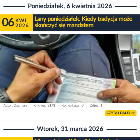
Poniedziałek, 6 kwietnia 2026
Lany poniedziałek. Kiedy tradycja może
06
KWI
skończyć się mandatem
2026
Autor: Dagmara
Kliknięć: 2173
Komentarzy: 0
Zdjęć: 1
CZYTAJ DALEJ >>
Wtorek, 31 marca 2026