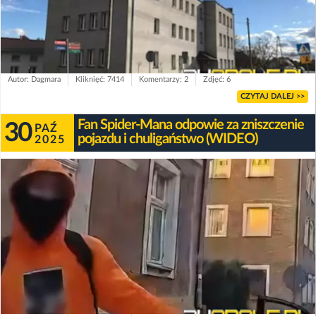
Autor: Dagmara
Kliknięć: 7414
Komentarzy: 2
Zdjęć: 6
CZYTAJ DALEJ >>
Fan Spider-Mana odpowie za zniszczenie
30
PAŹ
pojazdu i chuligaństwo (WIDEO)
2025