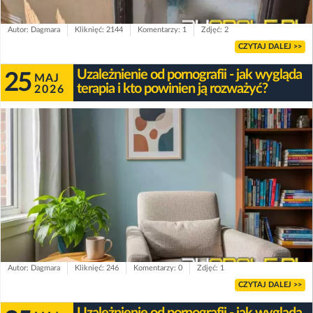
Autor: Dagmara
Kliknięć: 2144
Komentarzy: 1
Zdjęć: 2
CZYTAJ DALEJ >>
Uzależnienie od pornografii - jak wygląda
25
MAJ
terapia i kto powinien ją rozważyć?
2026
Autor: Dagmara
Kliknięć: 246
Komentarzy: 0
Zdjęć: 1
CZYTAJ DALEJ >>