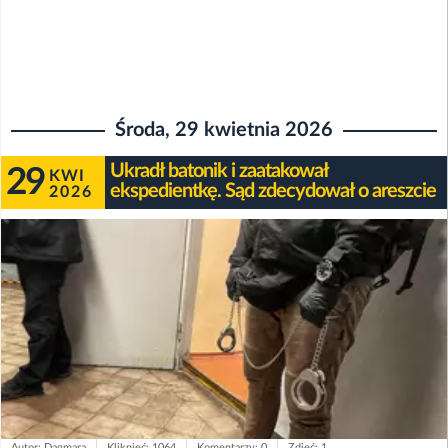
Środa, 29 kwietnia 2026
Ukradł batonik i zaatakował
29
KWI
ekspedientkę. Sąd zdecydował o areszcie
2026
Autor: Dagmara
Kliknięć: 1064
Komentarzy: 0
Zdjęć: 1