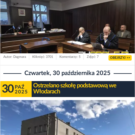
Autor: Dagmara
Kliknięć: 3701
Komentarzy: 5
Zdjęć: 7
OBEJRZYJ >>
Czwartek, 30 października 2025
Ostrzelano szkołę podstawową we
30
PAŹ
Włodarach
2025