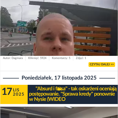
Autor: Dagmara
Kliknięć: 5924
Komentarzy: 5
Zdjęć: 1
CZYTAJ DALEJ >>
Poniedziałek, 17 listopada 2025
"Absurd i farsa" - tak oskarżeni oceniają
17
LIS
postępowanie. "Sprawa kredy" ponownie
2025
w Nysie (WIDEO