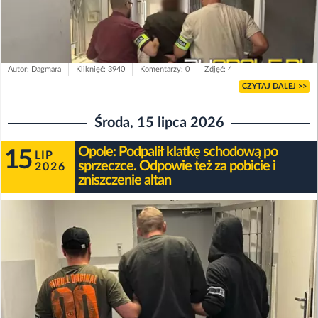
Autor: Dagmara
Kliknięć: 3940
Komentarzy: 0
Zdjęć: 4
CZYTAJ DALEJ >>
Środa, 15 lipca 2026
Opole: Podpalił klatkę schodową po
15
LIP
sprzeczce. Odpowie też za pobicie i
2026
zniszczenie altan