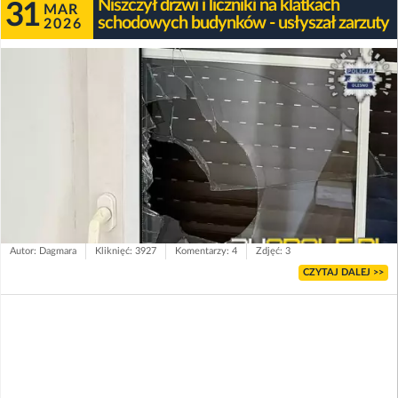
Niszczył drzwi i liczniki na klatkach
31
MAR
schodowych budynków - usłyszał zarzuty
2026
Autor: Dagmara
Kliknięć: 3927
Komentarzy: 4
Zdjęć: 3
CZYTAJ DALEJ >>