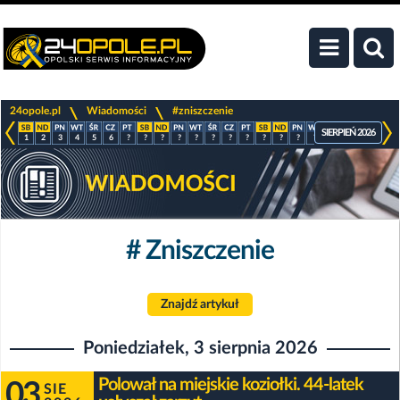
>
>
24opole.pl
Wiadomości
#zniszczenie
SIERPIEŃ 2026
1
2
3
4
5
6
?
?
?
?
?
?
?
?
?
?
?
?
?
?
?
?
# Zniszczenie
Znajdź artykuł
Poniedziałek, 3 sierpnia 2026
Polował na miejskie koziołki. 44-latek
03
SIE