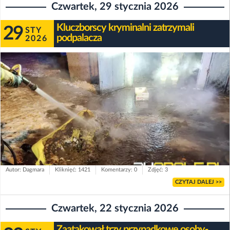
Czwartek, 29 stycznia 2026
Kluczborscy kryminalni zatrzymali
29
STY
podpalacza
2026
Autor: Dagmara
Kliknięć: 1421
Komentarzy: 0
Zdjęć: 3
CZYTAJ DALEJ >>
Czwartek, 22 stycznia 2026
Zaatakował trzy przypadkowe osoby-