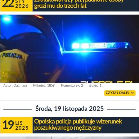
22
STY
grozi mu do trzech lat
2026
Autor: Dagmara
Kliknięć: 1859
Komentarzy: 2
Zdjęć: 1
CZYTAJ DALEJ >>
Środa, 19 listopada 2025
Opolska policja publikuje wizerunek
19
LIS
poszukiwanego mężczyzny
2025