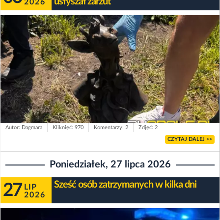
usłyszał zarzut
2026
Autor: Dagmara
Kliknięć: 970
Komentarzy: 2
Zdjęć: 2
CZYTAJ DALEJ >>
Poniedziałek, 27 lipca 2026
Sześć osób zatrzymanych w kilka dni
27
LIP
2026