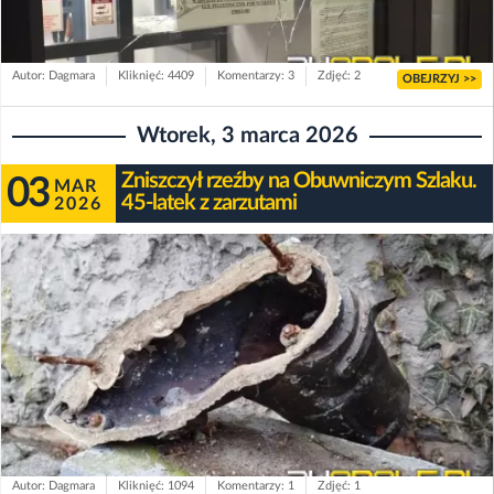
Autor: Dagmara
Kliknięć: 4409
Komentarzy: 3
Zdjęć: 2
OBEJRZYJ >>
Wtorek, 3 marca 2026
Zniszczył rzeźby na Obuwniczym Szlaku.
03
MAR
45-latek z zarzutami
2026
Autor: Dagmara
Kliknięć: 1094
Komentarzy: 1
Zdjęć: 1