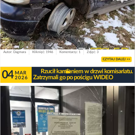
Autor: Dagmara
Kliknięć: 1946
Komentarzy: 1
Zdjęć: 3
CZYTAJ DALEJ >>
Rzucił kamieniem w drzwi komisariatu.
04
MAR
Zatrzymali go po pościgu WIDEO
2026