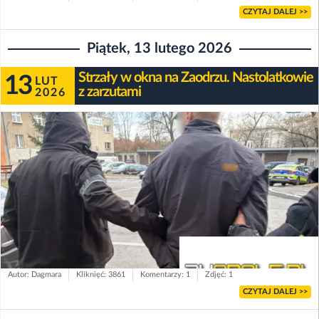
CZYTAJ DALEJ >>
Piątek, 13 lutego 2026
Strzały w okna na Zaodrzu. Nastolatkowie
13
LUT
z zarzutami
2026
Autor: Dagmara
Kliknięć: 3861
Komentarzy: 1
Zdjęć: 1
CZYTAJ DALEJ >>