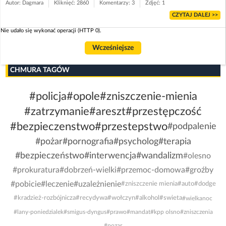
Autor: Dagmara
Kliknięć: 2860
Komentarzy: 3
Zdjęć: 1
CZYTAJ DALEJ >>
Nie udało się wykonać operacji (HTTP 0).
Wcześniejsze
CHMURA TAGÓW
#policja
#opole
#zniszczenie-mienia
#zatrzymanie
#areszt
#przestępczość
#bezpieczenstwo
#przestepstwo
#podpalenie
#pożar
#pornografia
#psycholog
#terapia
#bezpieczeństwo
#interwencja
#wandalizm
#olesno
#prokuratura
#dobrzeń-wielki
#przemoc-domowa
#groźby
#pobicie
#leczenie
#uzależnienie
#zniszczenie mienia
#auto
#dodge
#kradzież-rozbójnicza
#recydywa
#wołczyn
#alkohol
#swieta
#wielkanoc
#lany-poniedzialek
#smigus-dyngus
#prawo
#mandat
#kpp olsno
#zniszczenia
#pozar