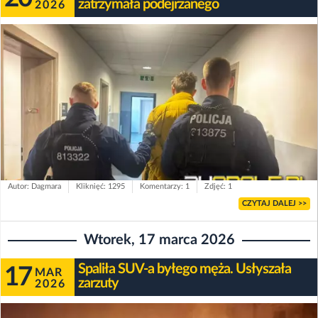
zatrzymała podejrzanego
2026
Autor: Dagmara
Kliknięć: 1295
Komentarzy: 1
Zdjęć: 1
CZYTAJ DALEJ >>
Wtorek, 17 marca 2026
Spaliła SUV-a byłego męża. Usłyszała
17
MAR
zarzuty
2026