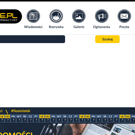
Wiadomości
Rozrywka
Galerie
Ogłoszenia
Poczta
Szukaj
>
ci
#Nastolatek
?
?
?
?
?
?
?
?
?
?
?
?
?
?
?
?
?
?
?
?
?
?
?
?