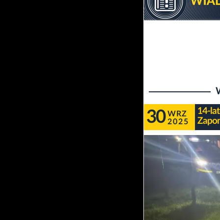
14-la
30
WRZ
Zapom
2025