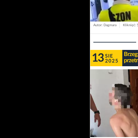
Autor: Dagmara
Kliknięć:
Brzeg
13
SIE
przet
2025