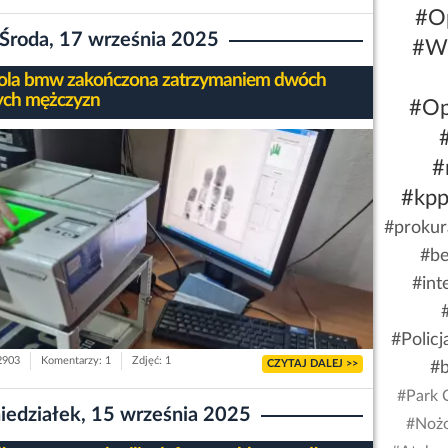
#O
Środa, 17 września 2025
#W
ola bmw zakończona zatrzymaniem dwóch
ch mężczyzn
#Op
#
#kpp
#prokur
#be
#int
#Polic
 2903
Komentarzy: 1
Zdjęć: 1
CZYTAJ DALEJ >>
#
#Park 
iedziałek, 15 września 2025
#Nożo