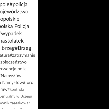
pole
#policja
ojewództwo
opolskie
olska Policja
#wypadek
nastolatek
 brzeg
#Brzeg
atura
#zatrzymanie
zpieczeństwo
erwencja policji
#Namysłów
ja Namysłów
#ford
bmw
#kontrola
Centralny w Brzegu
wnik zaatakował