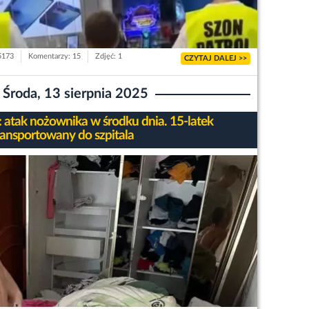
 5173
Komentarzy: 15
Zdjęć: 1
CZYTAJ DALEJ >>
Środa, 13 sierpnia 2025
: atak nożownika w środku dnia. 15-latek
ransportowany do szpitala