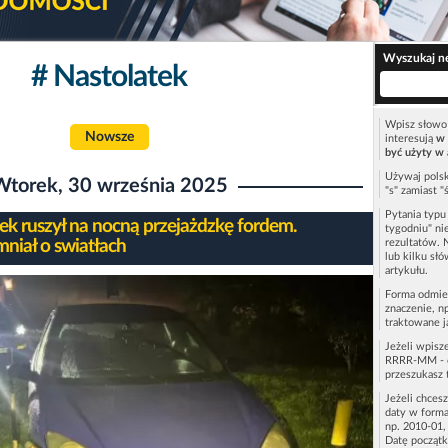
Wyszukaj n
# Nastolatek
Wpisz słowo 
Nowsze
interesują
w 
być użyty w 
Używaj polsk
Wtorek, 30 września 2025
"s" zamiast "
Pytania typ
tek ruszył na nocną przejażdzkę fordem.
tygodniu" ni
niał o swiatłach
rezultatów. 
lub kilku sł
artykułu.
Forma odmie
znaczenie, n
traktowane j
Jeżeli wpisz
RRRR-MM - c
przeszukasz 
Jeżeli chces
daty w forma
np. 2010-01,
Datę początk