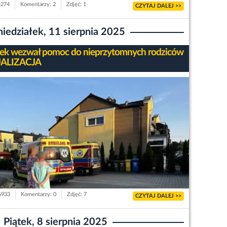
4274
Komentarzy: 2
Zdjęć: 1
CZYTAJ DALEJ >>
iedziałek, 11 sierpnia 2025
tek wezwał pomoc do nieprzytomnych rodziców
ALIZACJA
 6933
Komentarzy: 0
Zdjęć: 7
CZYTAJ DALEJ >>
Piątek, 8 sierpnia 2025