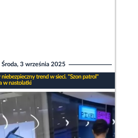
Środa, 3 września 2025
niebezpieczny trend w sieci. "Szon patrol"
a w nastolatki