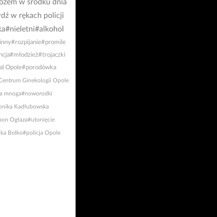
ożem w środku dnia
ź w rękach policji
ka
#nieletni
#alkohol
inny
#rozpijanie
#promile
ncja
#młodzież
#trojaczki
al Opole
#porodówka
 Centrum Ginekologii Opole
ża mnoga
#noworodki
nika Kadłubowska
on Ogłaza
#utonięcie
ka Bolko
#policja Opole