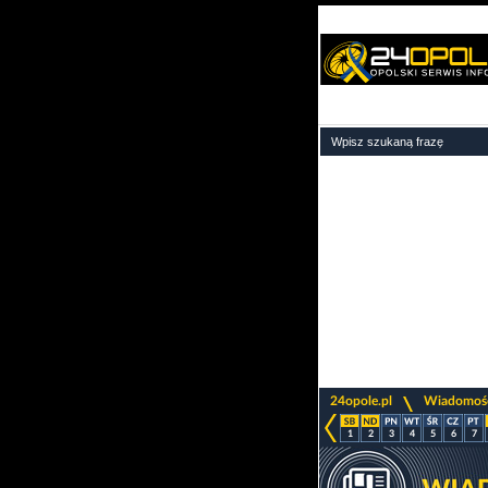
>
24opole.pl
Wiadomoś
1
2
3
4
5
6
7