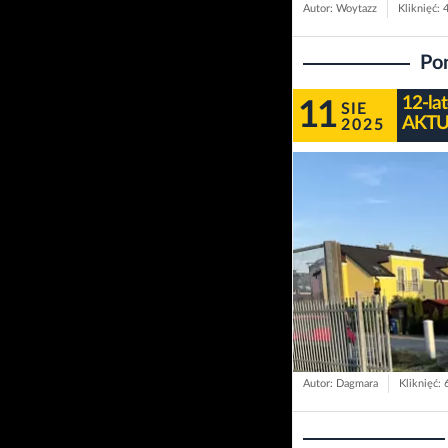
Autor: Woytazz
Kliknięć: 
Pon
12-la
11
SIE
AKTU
2025
Autor: Dagmara
Kliknięć: