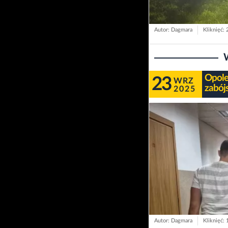
Autor: Dagmara
Kliknięć:
Opole:
23
WRZ
zabój
2025
Autor: Dagmara
Kliknięć: