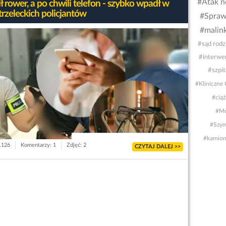
#Atak n
 rower, a po chwili telefon - szybko wpadł w
trzeleckich policjantów
#Sprawd
#malin
#sąd rodz
#interwe
#szpit
#Kliniczne
#cią
#Mo
#Szym
#kamion
 1126
Komentarzy: 1
Zdjęć: 2
CZYTAJ DALEJ >>