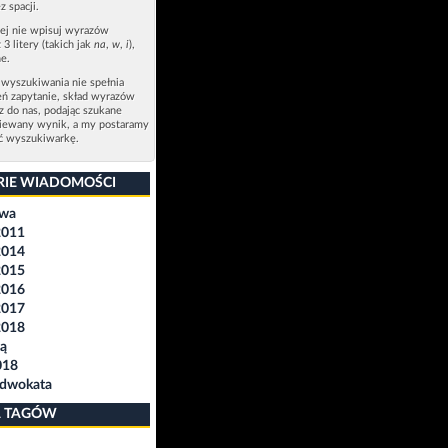
z spacji.
zej nie wpisuj wyrazów
 3 litery (takich jak
na
,
w
,
i
),
e.
 wyszukiwania nie spełnia
eń zapytanie, skład wyrazów
sz do nas, podając szukane
ziewany wynik, a my postaramy
ić wyszukiwarkę.
RIE WIADOMOŚCI
awa
2011
2014
2015
2016
2017
2018
ą
018
Adwokata
 TAGÓW