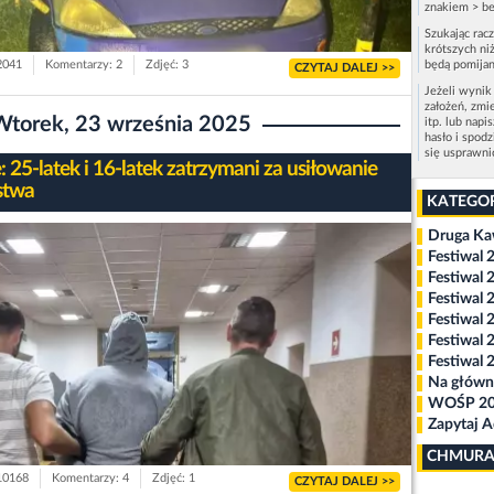
znakiem > be
Szukając rac
krótszych niż
 2041
Komentarzy: 2
Zdjęć: 3
będą pomijan
CZYTAJ DALEJ >>
Jeżeli wynik
założeń, zmi
Wtorek, 23 września 2025
itp. lub napi
hasło i spod
się usprawn
 25-latek i 16-latek zatrzymani za usiłowanie
stwa
KATEGO
Druga K
Festiwal 
Festiwal 
Festiwal 
Festiwal 
Festiwal 
Festiwal 
Na główn
WOŚP 2
Zapytaj 
CHMURA
 10168
Komentarzy: 4
Zdjęć: 1
CZYTAJ DALEJ >>