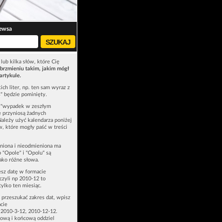
ewsa
lub kilka słów, które Cię
brzmieniu takim, jakim mógł
artykule.
ich liter, np. ten sam wyraz z
ś" będzie pominięty.
u "wypadek w zeszłym
e przyniosą żadnych
Należy użyć kalendarza poniżej
ów, które mogły paść w treści
niona i nieodmieniona ma
p "Opole" i "Opolu" są
ako różne słowa.
esz datę w formacie
zyli np 2010-12 to
tylko ten miesiąc.
z przeszukać zakres dat, wpisz
cie
 2010-3-12, 2010-12-12.
ową i końcową oddziel