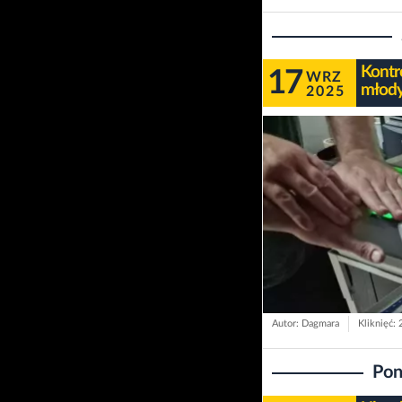
Kontr
17
WRZ
młody
2025
Autor: Dagmara
Kliknięć:
Pon