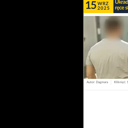
Ukradł
15
WRZ
ręce s
2025
Autor: Dagmara
Kliknięć: