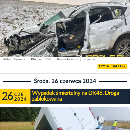
Autor: Dagmara
Kliknięć: 7728
Komentarzy: 8
Zdjęć: 6
CZYTAJ DALEJ >>
Środa, 26 czerwca 2024
Wypadek śmiertelny na DK46. Droga
26
CZE
zablokowana
2024