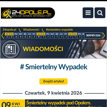
>
>
24opole.pl
Wiadomości
#smiertelny wypadek
SIERPIEŃ 2026
1
2
3
4
5
6
7
8
?
?
?
?
?
?
?
?
?
?
?
?
?
?
# Smiertelny Wypadek
Znajdź artykuł
Czwartek, 9 kwietnia 2026
Śmiertelny wypadek pod Opolem.
09
KWI