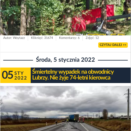
Autor: Woytazz
Kliknięć: 31674
Komentarzy: 6
Zdjęć: 12
CZYTAJ DALEJ >>
Środa, 5 stycznia 2022
Śmiertelny wypadek na obwodnicy
05
STY
Lubrzy. Nie żyje 74-letni kierowca
2022