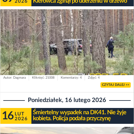
Kierowca zginął po uderzeniu w drzewo
2026
Autor: Dagmara
Kliknięć: 21008
Komentarzy: 4
Zdjęć: 4
CZYTAJ DALEJ >>
Poniedziałek, 16 lutego 2026
Śmiertelny wypadek na DK41. Nie żyje
16
LUT
kobieta. Policja podała przyczynę
2026