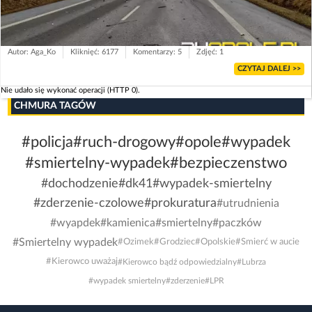
Autor: Aga_Ko
Kliknięć: 6177
Komentarzy: 5
Zdjęć: 1
CZYTAJ DALEJ >>
Nie udało się wykonać operacji (HTTP 0).
CHMURA TAGÓW
#policja
#ruch-drogowy
#opole
#wypadek
#smiertelny-wypadek
#bezpieczenstwo
#dochodzenie
#dk41
#wypadek-smiertelny
#zderzenie-czolowe
#prokuratura
#utrudnienia
#wyapdek
#kamienica
#smiertelny
#paczków
#Smiertelny wypadek
#Ozimek
#Grodziec
#Opolskie
#Smierć w aucie
#Kierowco uważaj
#Kierowco bądź odpowiedzialny
#Lubrza
#wypadek smiertelny
#zderzenie
#LPR