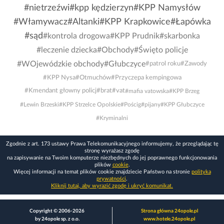
#nietrzeźwi
#kpp kędzierzyn
#KPP Namysłów
#Włamywacz
#Altanki
#KPP Krapkowice
#Łapówka
#sąd
#kontrola drogowa
#KPP Prudnik
#skarbonka
#leczenie dziecka
#Obchody
#Święto policje
#WOjewódzkie obchody
#Głubczyce
#patrol roku
#Zawody
#KPP Nysa
#Otmuchów
#Przyczepa kempingowa
#Kmendant głowny policj
#brat
#vat
#mafia vatowska
#KPP Brzeg
#Lewin Brzeski
#KPP Strzelce Opolskie
#Pościg
#pijany
#KPP Głubczyce
#Kryminalni
Zgodnie z art. 173 ustawy Prawa Telekomunikacyjnego informujemy, że przeglądając tę
stronę wyrażasz zgodę
na zapisywanie na Twoim komputerze niezbędnych do jej poprawnego funkcjonowania
plików
cookie
.
Więcej informacji na temat plików cookie znajdziecie Państwo na stronie
polityka
prywatności
.
Kliknij tutaj, aby wyrazić zgodę i ukryć komunikat.
Copyright © 2006-2026
Strona główna 24opole.pl
by 24opole sp. z o.o.
www.hotele.24opole.pl