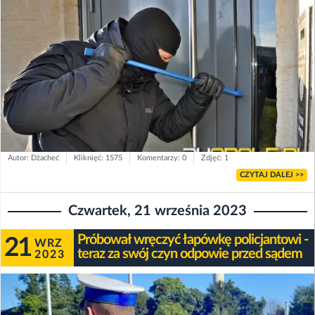
Autor: Dżacheć
Kliknięć: 1575
Komentarzy: 0
Zdjęć: 1
CZYTAJ DALEJ >>
Czwartek, 21 września 2023
Próbował wręczyć łapówkę policjantowi -
21
WRZ
teraz za swój czyn odpowie przed sądem
2023