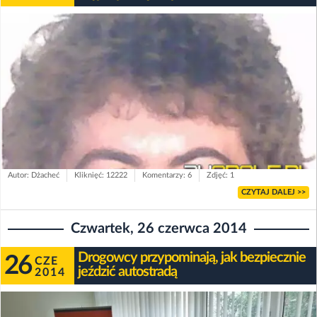
Autor: Dżacheć
Kliknięć: 12222
Komentarzy: 6
Zdjęć: 1
CZYTAJ DALEJ >>
Czwartek, 26 czerwca 2014
Drogowcy przypominają, jak bezpiecznie
26
CZE
jeździć autostradą
2014