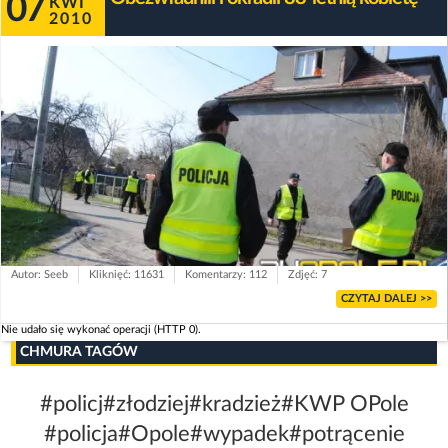
07
KWI
2010
Autor: Seeb
Kliknięć: 11631
Komentarzy: 112
Zdjęć: 7
CZYTAJ DALEJ >>
Nie udało się wykonać operacji (HTTP 0).
CHMURA TAGÓW
#policj
#złodziej
#kradzież
#KWP OPole
#policja
#Opole
#wypadek
#potrącenie