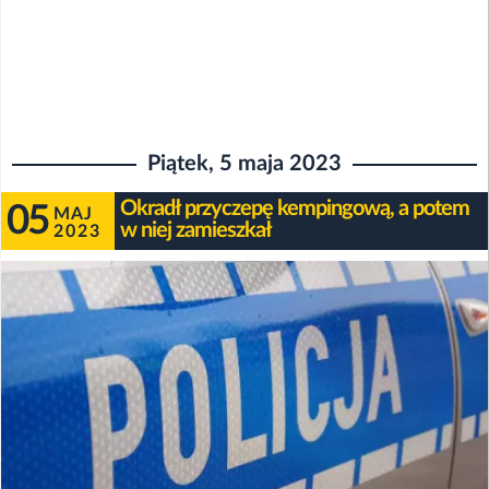
Piątek, 5 maja 2023
Okradł przyczepę kempingową, a potem
05
MAJ
w niej zamieszkał
2023