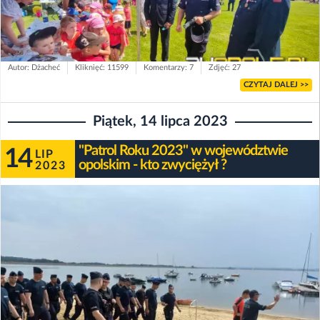
Autor: Dżacheć
Kliknięć: 11599
Komentarzy: 7
Zdjęć: 27
CZYTAJ DALEJ >>
Piątek, 14 lipca 2023
"Patrol Roku 2023" w województwie
14
LIP
opolskim - kto zwyciężył ?
2023