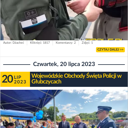
Autor: Dżacheć
Kliknięć: 1817
Komentarzy: 2
Zdjęć: 1
CZYTAJ DALEJ >>
Czwartek, 20 lipca 2023
Wojewódzkie Obchody Święta Policji w
20
LIP
Głubczycach
2023