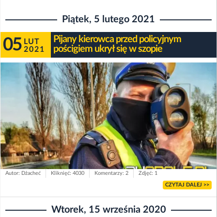
Piątek, 5 lutego 2021
Pijany kierowca przed policyjnym
05
LUT
pościgiem ukrył się w szopie
2021
Autor: Dżacheć
Kliknięć: 4030
Komentarzy: 2
Zdjęć: 1
CZYTAJ DALEJ >>
Wtorek, 15 września 2020