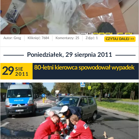
Autor: Greg
Kliknięć: 7684
Komentarzy: 25
Zdjęć: 1
CZYTAJ DALEJ >>
Poniedziałek, 29 sierpnia 2011
80-letni kierowca spowodował wypadek
29
SIE
2011