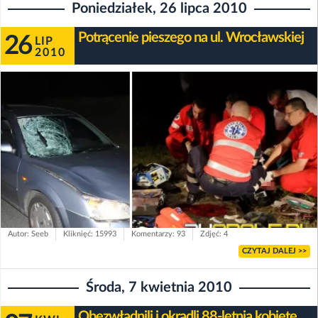
Poniedziałek, 26 lipca 2010
Potrącenie pieszego na ul. Wrocławskiej
26
LIP
2010
Autor: Seeb
Kliknięć: 15993
Komentarzy: 93
Zdjęć: 4
CZYTAJ DALEJ >>
Środa, 7 kwietnia 2010
Obezwładnili i okradli 88-letnią kobietę