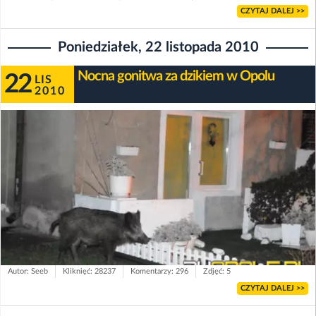
CZYTAJ DALEJ >>
Poniedziałek, 22 listopada 2010
Nocna gonitwa za dzikiem w Opolu
22
LIS
2010
Autor: Seeb
Kliknięć: 28237
Komentarzy: 296
Zdjęć: 5
CZYTAJ DALEJ >>