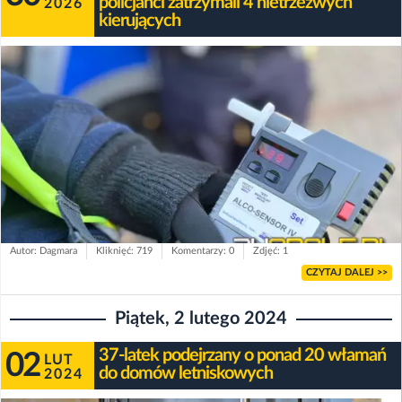
policjanci zatrzymali 4 nietrzeźwych
2026
kierujących
Autor: Dagmara
Kliknięć: 719
Komentarzy: 0
Zdjęć: 1
CZYTAJ DALEJ >>
Piątek, 2 lutego 2024
37-latek podejrzany o ponad 20 włamań
02
LUT
do domów letniskowych
2024