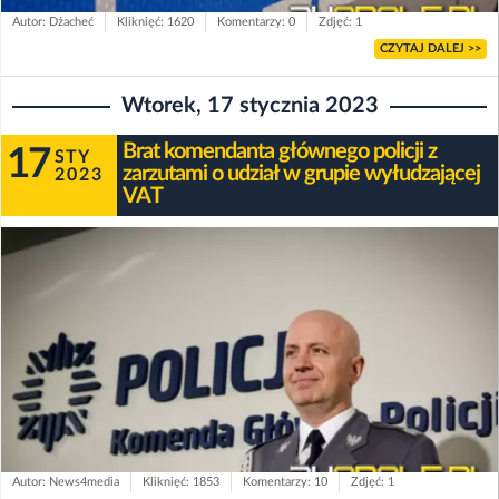
Autor: Dżacheć
Kliknięć: 1620
Komentarzy: 0
Zdjęć: 1
CZYTAJ DALEJ >>
Wtorek, 17 stycznia 2023
Brat komendanta głównego policji z
17
STY
zarzutami o udział w grupie wyłudzającej
2023
VAT
Autor: News4media
Kliknięć: 1853
Komentarzy: 10
Zdjęć: 1