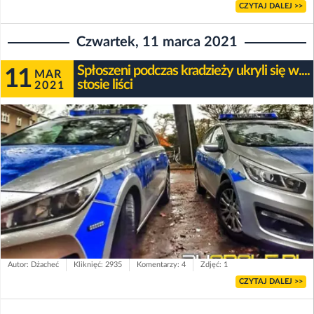
CZYTAJ DALEJ >>
Czwartek, 11 marca 2021
Spłoszeni podczas kradzieży ukryli się w....
11
MAR
stosie liści
2021
Autor: Dżacheć
Kliknięć: 2935
Komentarzy: 4
Zdjęć: 1
CZYTAJ DALEJ >>