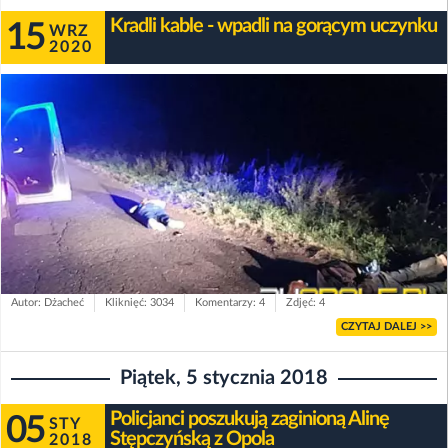
Kradli kable - wpadli na gorącym uczynku
15
WRZ
2020
Autor: Dżacheć
Kliknięć: 3034
Komentarzy: 4
Zdjęć: 4
CZYTAJ DALEJ >>
Piątek, 5 stycznia 2018
Policjanci poszukują zaginioną Alinę
05
STY
Stępczyńską z Opola
2018