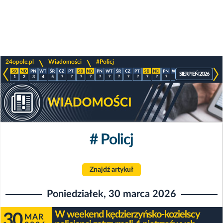
>
>
24opole.pl
Wiadomości
#Policj
SIERPIEŃ 2026
1
2
3
4
5
?
?
?
?
?
?
?
?
?
?
?
?
?
?
?
?
?
# Policj
Znajdź artykuł
Poniedziałek, 30 marca 2026
W weekend kędzierzyńsko-kozielscy
30
MAR