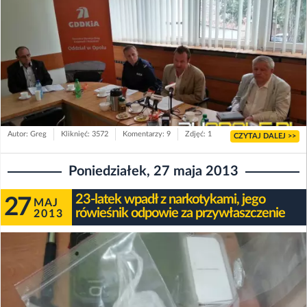
Autor: Greg
Kliknięć: 3572
Komentarzy: 9
Zdjęć: 1
CZYTAJ DALEJ >>
Poniedziałek, 27 maja 2013
23-latek wpadł z narkotykami, jego
27
MAJ
rówieśnik odpowie za przywłaszczenie
2013