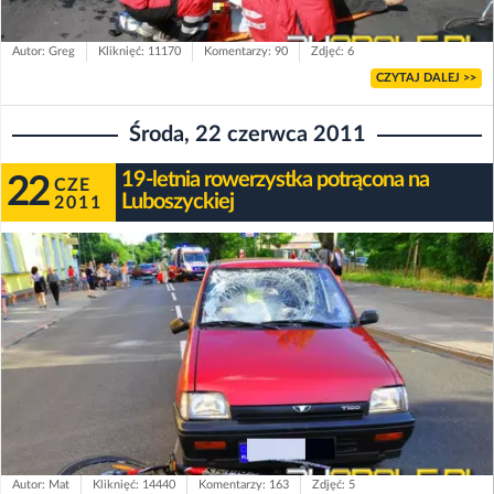
Autor: Greg
Kliknięć: 11170
Komentarzy: 90
Zdjęć: 6
CZYTAJ DALEJ >>
Środa, 22 czerwca 2011
19-letnia rowerzystka potrącona na
22
CZE
Luboszyckiej
2011
Autor: Mat
Kliknięć: 14440
Komentarzy: 163
Zdjęć: 5