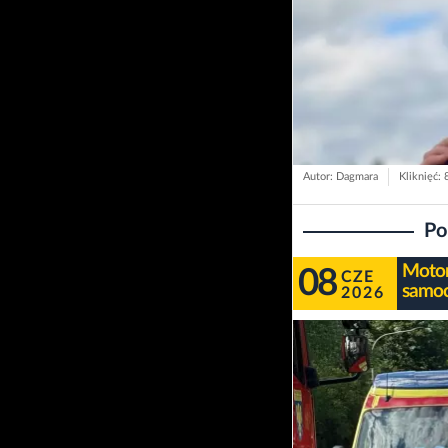
Autor: Dagmara
Kliknięć: 
Po
Motoro
08
CZE
samoc
2026