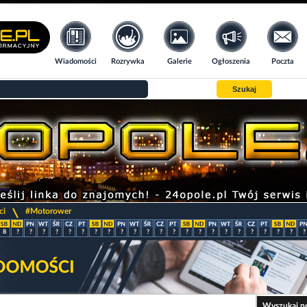
Wiadomości
Rozrywka
Galerie
Ogłoszenia
Poczta
Szukaj
>
ci
#Motorower
8
?
?
?
?
?
?
?
?
?
?
?
?
?
?
?
?
?
?
?
?
?
?
?
Wyszukaj n