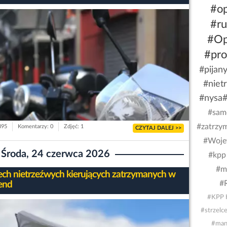
#op
#r
#Op
#pro
#pijan
#niet
#nysa
#sam
#zatrzy
895
Komentarzy: 0
Zdjęć: 1
CZYTAJ DALEJ >>
#Woje
Środa, 24 czerwca 2026
#kpp 
#m
ech nietrzeźwych kierujących zatrzymanych w
#
end
#KPP 
#strzelc
#man