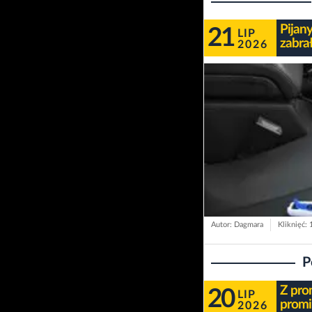
Pijan
21
LIP
zabra
2026
Autor: Dagmara
Kliknięć:
P
Z pro
20
LIP
promi
2026