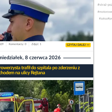
#straż-po
#motorowe
#zakaz
#p
829
Komentarzy: 0
Zdjęć: 1
CZYTAJ DALEJ >>
niedziałek, 8 czerwca 2026
werzysta trafił do szpitala po zderzeniu z
hodem na ulicy Rejtana