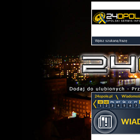
>
24opole.pl
Wiadomoś
1
2
3
4
5
6
7