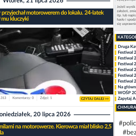
Wtorek, 21 lipca 2026
Jeżeli wynik
założeń, zmi
y przyjechał motorowerem do lokalu. 24-latek
itp. lub napi
ł mu kluczyki
hasło i spod
się usprawn
KATEGO
Druga K
Festiwal 
Festiwal 
Festiwal 
Festiwal 
Festiwal 
Festiwal 
Na główn
WOŚP 2
 1313
Komentarzy: 0
Zdjęć: 1
Zapytaj 
CZYTAJ DALEJ >>
CHMURA
oniedziałek, 20 lipca 2026
#polic
milami na motorowerze. Kierowca miał blisko 2,5
#be
la