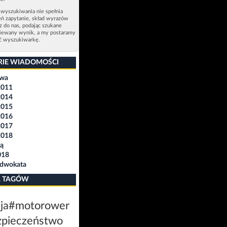
 wyszukiwania nie spełnia
eń zapytanie, skład wyrazów
sz do nas, podając szukane
ziewany wynik, a my postaramy
ić wyszukiwarkę.
RIE WIADOMOŚCI
awa
2011
2014
2015
2016
2017
2018
ą
018
Adwokata
 TAGÓW
ja
#motorower
zpieczeństwo