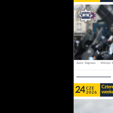
Autor: Dagmara
Kliknięć: 
Czter
24
CZE
week
2026