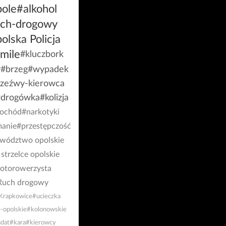
ole
#alkohol
uch-drogowy
olska Policja
mile
#kluczbork
y
#brzeg
#wypadek
rzeźwy-kierowca
#drogówka
#kolizja
ochód
#narkotyki
manie
#przestępczość
wództwo opolskie
strzelce opolskie
otorowerzysta
Ruch drogowy
Krapkowice
#ucieczka
e-opolskie
#kolonowskie
dat
#kara
#kierowcy