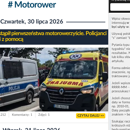
# Motorower
Wpisz słowo 
Czwartek, 30 lipca 2026
interesują
w 
być użyty w 
stąpił pierwszeństwa motorowerzyście. Policjanci
Używaj polsk
"s" zamiast "
li z pomocą
Pytania typ
tygodniu" ni
rezultatów. 
lub kilku sł
artykułu.
Forma odmie
znaczenie, n
traktowane j
Jeżeli wpisz
RRRR-MM - c
przeszukasz 
Jeżeli chces
daty w forma
np. 2010-01,
Datę początk
znakiem > be
 1212
Komentarzy: 1
Zdjęć: 1
CZYTAJ DALEJ >>
Szukając rac
krótszych niż
będą pomijan