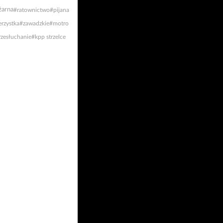
żarna
#ratownictwo
#pijana
rzystka
#zawadzkie
#motro
rzesłuchanie
#kpp strzelce