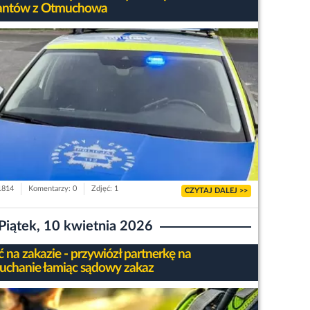
jantów z Otmuchowa
 1814
Komentarzy: 0
Zdjęć: 1
CZYTAJ DALEJ >>
Piątek, 10 kwietnia 2026
 na zakazie - przywiózł partnerkę na
łuchanie łamiąc sądowy zakaz