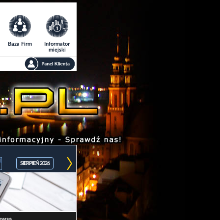
Baza Firm
Informator
miejski
SIERPIEŃ 2026
ewsa