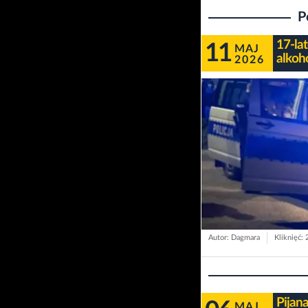
P
17-la
11
MAJ
alkoho
2026
Autor: Dagmara
Kliknięć:
Pijan
MAJ