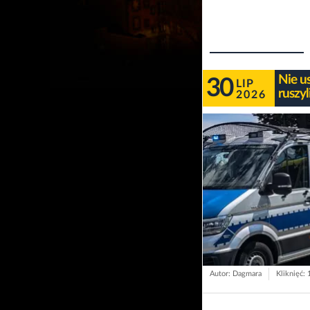
Nie u
30
LIP
ruszy
2026
Autor: Dagmara
Kliknięć: