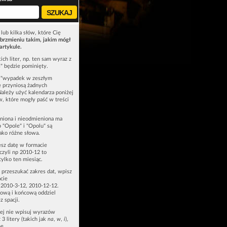
lub kilka słów, które Cię
brzmieniu takim, jakim mógł
artykule.
ich liter, np. ten sam wyraz z
ś" będzie pominięty.
u "wypadek w zeszłym
e przyniosą żadnych
Należy użyć kalendarza poniżej
ów, które mogły paść w treści
niona i nieodmieniona ma
p "Opole" i "Opolu" są
ako różne słowa.
esz datę w formacie
zyli np 2010-12 to
tylko ten miesiąc.
z przeszukać zakres dat, wpisz
cie
 2010-3-12, 2010-12-12.
ową i końcową oddziel
z spacji.
zej nie wpisuj wyrazów
 3 litery (takich jak
na
,
w
,
i
),
e.