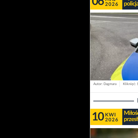
06
polic
2026
Autor: Dagmara
Kliknięć:
Miłość
10
KWI
przes
2026