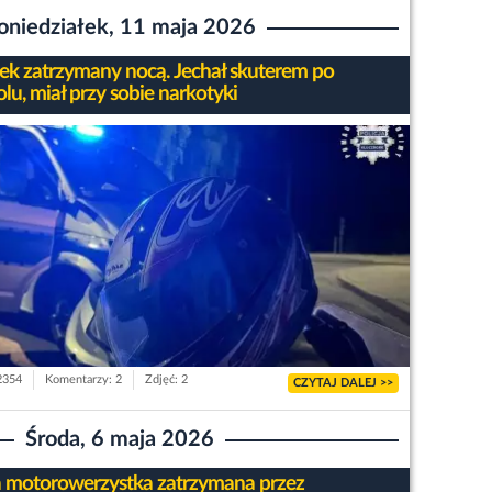
oniedziałek, 11 maja 2026
tek zatrzymany nocą. Jechał skuterem po
lu, miał przy sobie narkotyki
 2354
Komentarzy: 2
Zdjęć: 2
CZYTAJ DALEJ >>
Środa, 6 maja 2026
a motorowerzystka zatrzymana przez