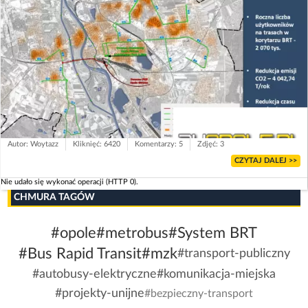
Autor: Woytazz
Kliknięć: 6420
Komentarzy: 5
Zdjęć: 3
CZYTAJ DALEJ >>
Nie udało się wykonać operacji (HTTP 0).
CHMURA TAGÓW
#opole
#metrobus
#System BRT
#Bus Rapid Transit
#mzk
#transport-publiczny
#autobusy-elektryczne
#komunikacja-miejska
#projekty-unijne
#bezpieczny-transport