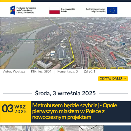
Autor: Woytazz
Kliknięć: 5804
Komentarzy: 5
Zdjęć: 1
CZYTAJ DALEJ >>
Środa, 3 września 2025
Metrobusem będzie szybciej - Opole
03
WRZ
pierwszym miastem w Polsce z
2025
nowoczesnym projektem