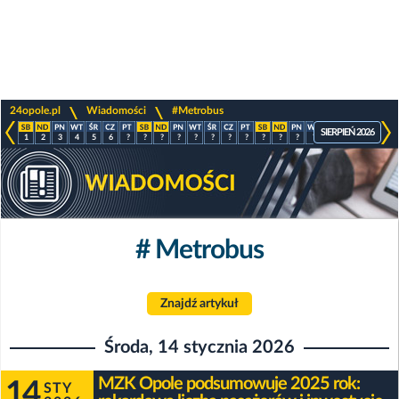
>
>
24opole.pl
Wiadomości
#Metrobus
SIERPIEŃ 2026
1
2
3
4
5
6
?
?
?
?
?
?
?
?
?
?
?
?
?
?
?
?
# Metrobus
Znajdź artykuł
Środa, 14 stycznia 2026
MZK Opole podsumowuje 2025 rok:
14
STY