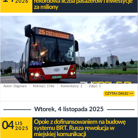
rekordowa liczba pasażerów i inwestycje
2026
za miliony
Autor: Dagmara
Kliknięć: 1766
Komentarzy: 2
Zdjęć: 1
CZYTAJ DALEJ >>
Wtorek, 4 listopada 2025
Opole z dofinansowaniem na budowę
04
LIS
systemu BRT. Rusza rewolucja w
2025
miejskiej komunikacji