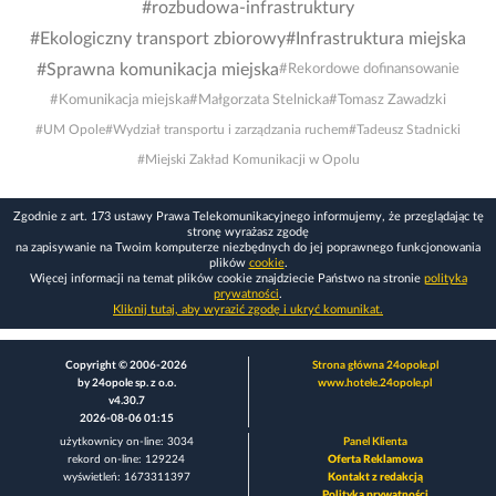
#rozbudowa-infrastruktury
#Ekologiczny transport zbiorowy
#Infrastruktura miejska
#Sprawna komunikacja miejska
#Rekordowe dofinansowanie
#Komunikacja miejska
#Małgorzata Stelnicka
#Tomasz Zawadzki
#UM Opole
#Wydział transportu i zarządzania ruchem
#Tadeusz Stadnicki
#Miejski Zakład Komunikacji w Opolu
Zgodnie z art. 173 ustawy Prawa Telekomunikacyjnego informujemy, że przeglądając tę
stronę wyrażasz zgodę
na zapisywanie na Twoim komputerze niezbędnych do jej poprawnego funkcjonowania
plików
cookie
.
Więcej informacji na temat plików cookie znajdziecie Państwo na stronie
polityka
prywatności
.
Kliknij tutaj, aby wyrazić zgodę i ukryć komunikat.
Copyright © 2006-2026
Strona główna 24opole.pl
by 24opole sp. z o.o.
www.hotele.24opole.pl
v4.30.7
2026-08-06 01:15
użytkownicy on-line: 3034
Panel Klienta
rekord on-line: 129224
Oferta Reklamowa
wyświetleń: 1673311397
Kontakt z redakcją
Polityka prywatności