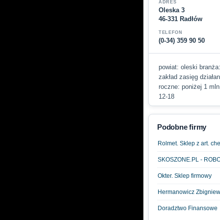
ADRES
Oleska 3
46-331 Radłów
TELEFON
(0-34) 359 90 50
powiat: oleski branża:
zakład zasięg działan
roczne: poniżej 1 mln
12-18
Podobne firmy
Rolmet. Sklep z art. ch
SKOSZONE.PL - ROB
Okter. Sklep firmowy
Hermanowicz Zbigniew.
Doradztwo Finansowe