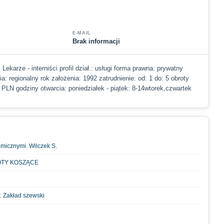
E-MAIL
Brak informacji
 Lekarze - interniści profil dział.: usługi forma prawna: prywatny
ia: regionalny rok założenia: 1992 zatrudnienie: od: 1 do: 5 obroty
 PLN godziny otwarcia: poniedziałek - piątek: 8-14wtorek,czwartek
emicznymi. Wilczek S.
OTY KOSZĄCE
 Zakład szewski