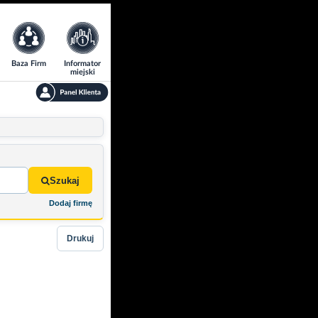
Baza Firm
Informator
miejski
Szukaj
Dodaj firmę
Drukuj