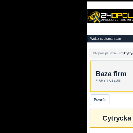
24opole.pl
Baza Firm
Cytry
Baza firm
FIRMY I USŁUGI
Powrót
Cytrycka 