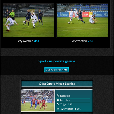
Wyświetleń
351
Wyświetleń
256
Sport - najnowsze galerie.
Odra Opole Miedz Legnica
Niedziela
fot.: Rav
Zdjęć: 185
Wyświetleń: 5899