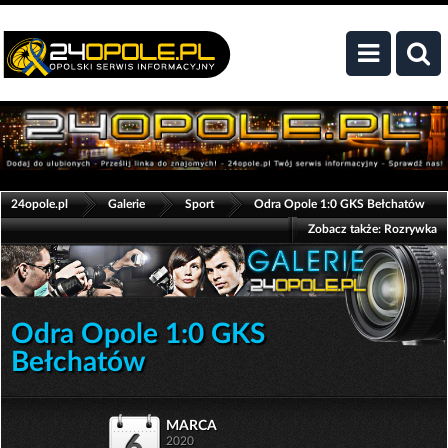
>
>
>
24opole.pl
Galerie
Sport
Odra Opole 1:0 GKS Bełchatów
Zobacz także:
Rozrywka
Odra Opole 1:0 GKS
Bełchatów
marca
6
2020