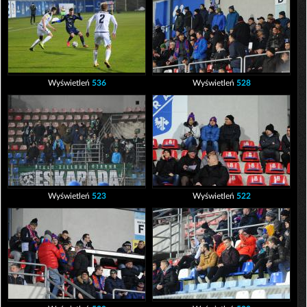
Wyświetleń
536
Wyświetleń
528
Wyświetleń
523
Wyświetleń
522