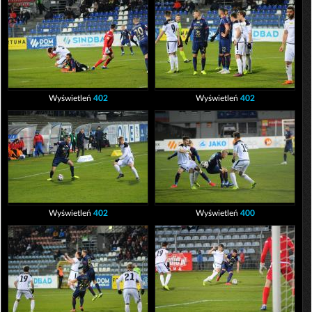
Wyświetleń
402
Wyświetleń
402
Wyświetleń
402
Wyświetleń
400