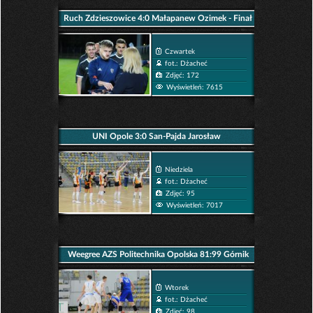
Ruch Zdzieszowice 4:0 Małapanew Ozimek - Finał
Wojewódzkiego Pucharu Polski
Czwartek
fot.: Dżacheć
Zdjęć: 172
Wyświetleń: 7615
UNI Opole 3:0 San-Pajda Jarosław
Niedziela
fot.: Dżacheć
Zdjęć: 95
Wyświetleń: 7017
Weegree AZS Politechnika Opolska 81:99 Górnik
Wałbrzych
Wtorek
fot.: Dżacheć
Zdjęć: 98