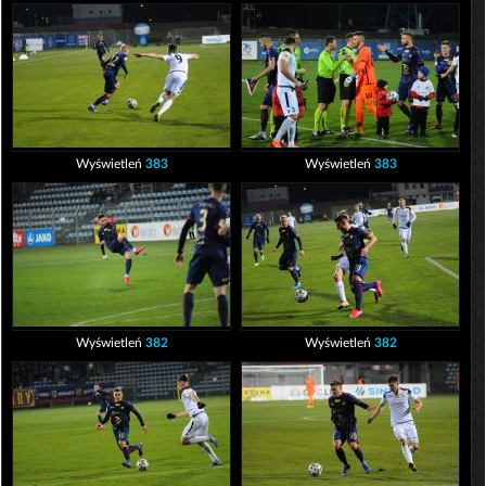
Wyświetleń
383
Wyświetleń
383
Wyświetleń
382
Wyświetleń
382