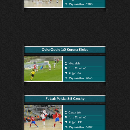
Wyświetleń: 6380
Odra Opole 1:0 Korona Kielce
Niedziela
fot.: Dżacheć
Zdjęć: 86
Wyświetleń: 7063
Futsal: Polska 8:5 Czechy
Czwartek
fot.: Dżacheć
Zdjęć: 131
Wyświetleń: 6607