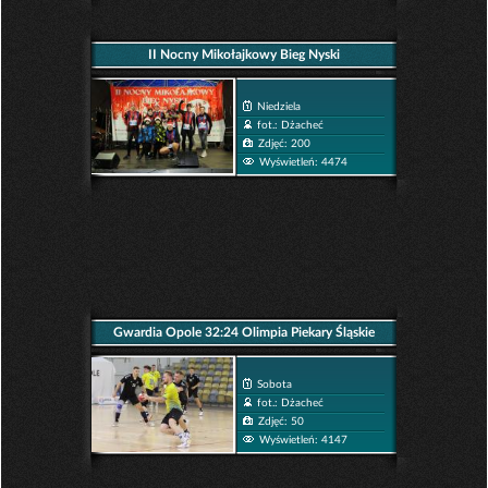
II Nocny Mikołajkowy Bieg Nyski
Niedziela
fot.: Dżacheć
Zdjęć: 200
Wyświetleń: 4474
Gwardia Opole 32:24 Olimpia Piekary Śląskie
Sobota
fot.: Dżacheć
Zdjęć: 50
Wyświetleń: 4147