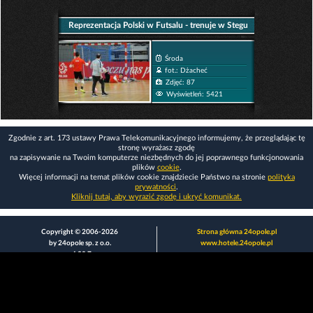
Reprezentacja Polski w Futsalu - trenuje w Stegu
Arenie
Środa
fot.: Dżacheć
Zdjęć: 87
Wyświetleń: 5421
Zgodnie z art. 173 ustawy Prawa Telekomunikacyjnego informujemy, że przeglądając tę
stronę wyrażasz zgodę
na zapisywanie na Twoim komputerze niezbędnych do jej poprawnego funkcjonowania
plików
cookie
.
Więcej informacji na temat plików cookie znajdziecie Państwo na stronie
polityka
prywatności
.
Kliknij tutaj, aby wyrazić zgodę i ukryć komunikat.
Copyright © 2006-2026
Strona główna 24opole.pl
by 24opole sp. z o.o.
www.hotele.24opole.pl
v4.30.7
2026-08-06 01:15
użytkownicy on-line: 2999
Panel Klienta
rekord on-line: 129224
Oferta Reklamowa
wyświetleń: 1673628005
Kontakt z redakcją