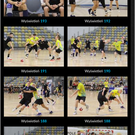
Wyświetleń
193
Wyświetleń
192
Wyświetleń
191
Wyświetleń
190
Wyświetleń
188
Wyświetleń
188