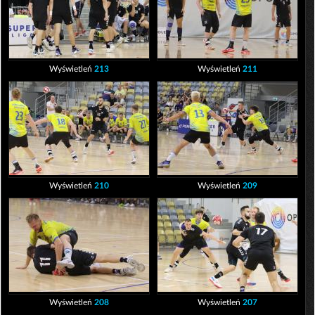
Wyświetleń
213
Wyświetleń
211
Wyświetleń
210
Wyświetleń
209
Wyświetleń
208
Wyświetleń
207