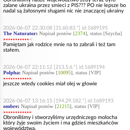
zalane ukraina przez smieci z PIS??? PO nie lepsze bo
nadal są żałosnymi sługami nic nie znaczącej ukrainy
2026-06-07 22:30:08 [31.60.83.*] id:1689195
The Naturator
:
Napisał postów [
2374
], status [Szycha]
Pamiętam jak rodzice mnie na to zabrali i też tam
stałem.
2026-06-07 22:11:12 [213.5.6.*] id:1689194
Polpha
:
Napisał postów [
10095
], status [VIP]
jeszcze wtedy cookies miał olej w głowie
2026-06-07 13:16:15 [194.29.182.*] id:1689193
ombre
:
Napisał postów [
21215
], status [VIP]
Obroniliśmy i stworzyliśmy urzędniczego molocha
który żyje swoim życiem i ma gdzieś mieszkańców
województwa.