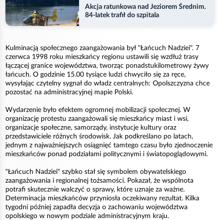
Akcja ratunkowa nad Jeziorem Średnim.
84-latek trafił do szpitala
Kulminacją społecznego zaangażowania był "Łańcuch Nadziei". 7
czerwca 1998 roku mieszkańcy regionu ustawili się wzdłuż trasy
łączącej granice województwa, tworząc ponadstukilometrowy żywy
łańcuch. O godzinie 15.00 tysiące ludzi chwyciło się za ręce,
wysyłając czytelny sygnał do władz centralnych: Opolszczyzna chce
pozostać na administracyjnej mapie Polski.
Wydarzenie było efektem ogromnej mobilizacji społecznej. W
organizację protestu zaangażowali się mieszkańcy miast i wsi,
organizacje społeczne, samorządy, instytucje kultury oraz
przedstawiciele różnych środowisk. Jak podkreślano po latach,
jednym z najważniejszych osiągnięć tamtego czasu było zjednoczenie
mieszkańców ponad podziałami politycznymi i światopoglądowymi.
"Łańcuch Nadziei" szybko stał się symbolem obywatelskiego
zaangażowania i regionalnej tożsamości. Pokazał, że wspólnota
potrafi skutecznie walczyć o sprawy, które uznaje za ważne.
Determinacja mieszkańców przyniosła oczekiwany rezultat. Kilka
tygodni później zapadła decyzja o zachowaniu województwa
opolskiego w nowym podziale administracyjnym kraju.