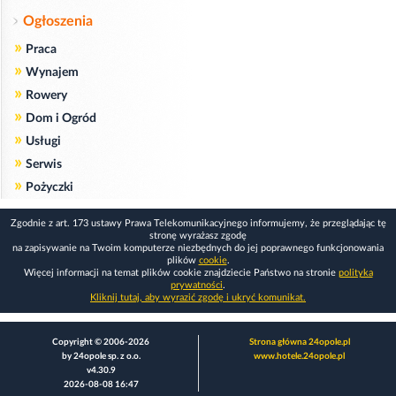
Ogłoszenia
»
Praca
»
Wynajem
»
Rowery
»
Dom i Ogród
»
Usługi
»
Serwis
»
Pożyczki
Zgodnie z art. 173 ustawy Prawa Telekomunikacyjnego informujemy, że przeglądając tę
stronę wyrażasz zgodę
na zapisywanie na Twoim komputerze niezbędnych do jej poprawnego funkcjonowania
plików
cookie
.
Więcej informacji na temat plików cookie znajdziecie Państwo na stronie
polityka
prywatności
.
Kliknij tutaj, aby wyrazić zgodę i ukryć komunikat.
Copyright © 2006-2026
Strona główna 24opole.pl
by 24opole sp. z o.o.
www.hotele.24opole.pl
v4.30.9
2026-08-08 16:47