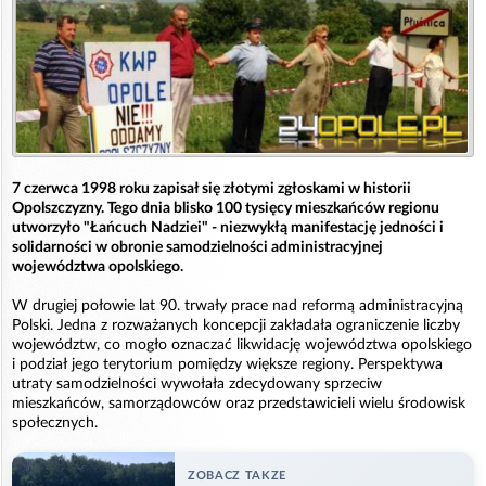
7 czerwca 1998 roku zapisał się złotymi zgłoskami w historii
Opolszczyzny. Tego dnia blisko 100 tysięcy mieszkańców regionu
utworzyło "Łańcuch Nadziei" - niezwykłą manifestację jedności i
solidarności w obronie samodzielności administracyjnej
województwa opolskiego.
W drugiej połowie lat 90. trwały prace nad reformą administracyjną
Polski. Jedna z rozważanych koncepcji zakładała ograniczenie liczby
województw, co mogło oznaczać likwidację województwa opolskiego
i podział jego terytorium pomiędzy większe regiony. Perspektywa
utraty samodzielności wywołała zdecydowany sprzeciw
mieszkańców, samorządowców oraz przedstawicieli wielu środowisk
społecznych.
ZOBACZ TAKZE