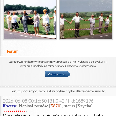
Forum
Zarezerwuj unikatowy login zanim wyprzedzą cię inni! Włącz się do dyskusji i
wymieniaj poglądy na różne tematy z aktywną społecznością.
Forum pod artykułem jest w trybie "tylko dla zalogowanych".
2026-06-08 00:16:50 [31.0.42.*] id:1689196
liberty
:
Napisał postów [
5870
], status [Szycha]
Obroniliśmy nasze województwo żeby teraz było