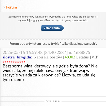
Forum
Zarezerwuj unikatowy login zanim wyprzedzą cię inni! Włącz się do dyskusji i
wymieniaj poglądy na różne tematy z aktywną społecznością.
Forum pod artykułem jest w trybie "tylko dla zalogowanych".
2026-05-16 16:59:48 [84.40.238.*] id:1688875
siostra_brygida
:
Napisała postów [
48303
], status [VIP]
Bezsporna wina kierowcy, ale gdzie była żona? Nie
wiedziała, że mężulek nawalony jak tramwaj w
szczycie wsiada za kierownicę? Liczyła, że uda się
tym razem?
reklama