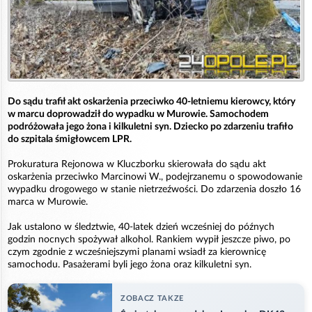
Do sądu trafił akt oskarżenia przeciwko 40-letniemu kierowcy, który
w marcu doprowadził do wypadku w Murowie. Samochodem
podróżowała jego żona i kilkuletni syn. Dziecko po zdarzeniu trafiło
do szpitala śmigłowcem LPR.
Prokuratura Rejonowa w Kluczborku skierowała do sądu akt
oskarżenia przeciwko Marcinowi W., podejrzanemu o spowodowanie
wypadku drogowego w stanie nietrzeźwości. Do zdarzenia doszło 16
marca w Murowie.
Jak ustalono w śledztwie, 40-latek dzień wcześniej do późnych
godzin nocnych spożywał alkohol. Rankiem wypił jeszcze piwo, po
czym zgodnie z wcześniejszymi planami wsiadł za kierownicę
samochodu. Pasażerami byli jego żona oraz kilkuletni syn.
ZOBACZ TAKZE