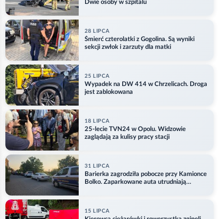
Dwie osoby w szpitalu
28 LIPCA
Śmierć czterolatki z Gogolina. Są wyniki
sekcji zwłok i zarzuty dla matki
25 LIPCA
Wypadek na DW 414 w Chrzelicach. Droga
jest zablokowana
18 LIPCA
25-lecie TVN24 w Opolu. Widzowie
zaglądają za kulisy pracy stacji
31 LIPCA
Barierka zagrodziła pobocze przy Kamionce
Bolko. Zaparkowane auta utrudniają
przejazd
15 LIPCA