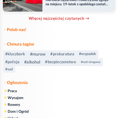
Kierowca ciężarówki i rowerzystka zginęli
na miejscu. 19-latek z opolskiego został
ranny
Więcej najczęściej czytanych →
Polub nas!
Chmura tagów
#kluczbork
#murow
#prokuratura
#wypadek
#policja
#alkohol
#bezpieczenstwo
#ruch-drogowy
#sad
Ogłoszenia
»
Praca
»
Wynajem
»
Rowery
»
Dom i Ogród
»