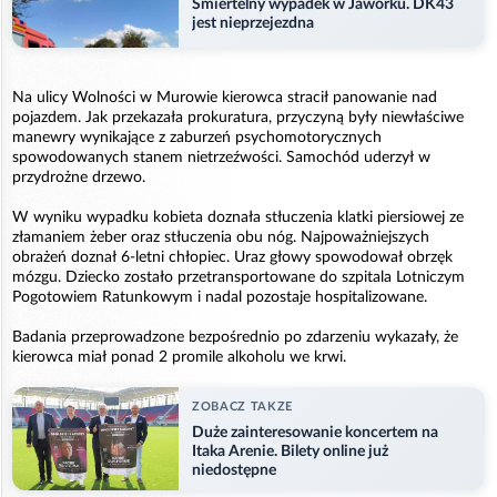
Śmiertelny wypadek w Jaworku. DK43
jest nieprzejezdna
Na ulicy Wolności w Murowie kierowca stracił panowanie nad
pojazdem. Jak przekazała prokuratura, przyczyną były niewłaściwe
manewry wynikające z zaburzeń psychomotorycznych
spowodowanych stanem nietrzeźwości. Samochód uderzył w
przydrożne drzewo.
W wyniku wypadku kobieta doznała stłuczenia klatki piersiowej ze
złamaniem żeber oraz stłuczenia obu nóg. Najpoważniejszych
obrażeń doznał 6-letni chłopiec. Uraz głowy spowodował obrzęk
mózgu. Dziecko zostało przetransportowane do szpitala Lotniczym
Pogotowiem Ratunkowym i nadal pozostaje hospitalizowane.
Badania przeprowadzone bezpośrednio po zdarzeniu wykazały, że
kierowca miał ponad 2 promile alkoholu we krwi.
ZOBACZ TAKZE
Duże zainteresowanie koncertem na
Itaka Arenie. Bilety online już
niedostępne