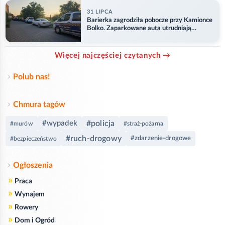
31 LIPCA
Barierka zagrodziła pobocze przy Kamionce
Bolko. Zaparkowane auta utrudniają
przejazd
Więcej najczęściej czytanych →
Polub nas!
Chmura tagów
#wypadek
#policja
#murów
#straż-pożarna
#ruch-drogowy
#zdarzenie-drogowe
#bezpieczeństwo
Ogłoszenia
»
Praca
»
Wynajem
»
Rowery
»
Dom i Ogród