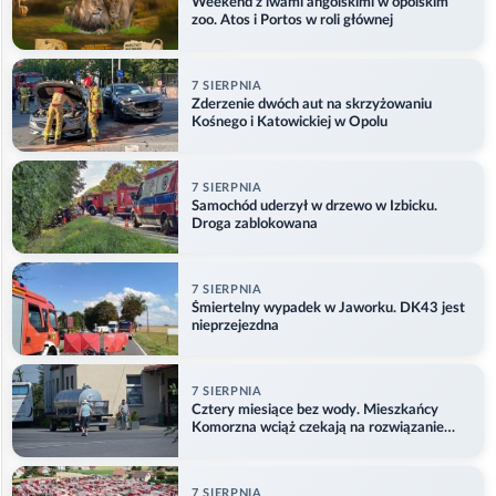
Weekend z lwami angolskimi w opolskim
zoo. Atos i Portos w roli głównej
7 SIERPNIA
Zderzenie dwóch aut na skrzyżowaniu
Kośnego i Katowickiej w Opolu
7 SIERPNIA
Samochód uderzył w drzewo w Izbicku.
Droga zablokowana
7 SIERPNIA
Śmiertelny wypadek w Jaworku. DK43 jest
nieprzejezdna
7 SIERPNIA
Cztery miesiące bez wody. Mieszkańcy
Komorzna wciąż czekają na rozwiązanie
problemu
7 SIERPNIA