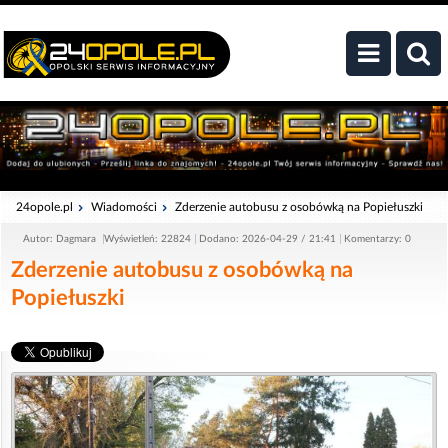
24opole.pl
Wiadomości
Zderzenie autobusu z osobówką na Popiełuszki
Autor: Dagmara
Wyświetleń: 22824
Dodano: 2026-04-29 / 21:41
Komentarzy: 0
Zderzenie autobusu z osobówką na
Popiełuszki