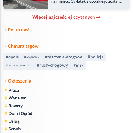
na miejscu. 19-latek z opolskiego został
ranny
Więcej najczęściej czytanych →
Polub nas!
Chmura tagów
#policja
#opole
#zdarzenie-drogowe
#wypadek
#ruch-drogowy
#mzk
#bezpieczeństwo
Ogłoszenia
»
Praca
»
Wynajem
»
Rowery
»
Dom i Ogród
»
Usługi
»
Serwis