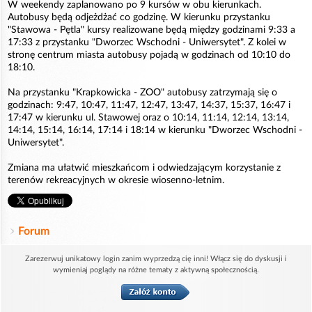
W weekendy zaplanowano po 9 kursów w obu kierunkach.
Autobusy będą odjeżdżać co godzinę. W kierunku przystanku
"Stawowa - Pętla" kursy realizowane będą między godzinami 9:33 a
17:33 z przystanku "Dworzec Wschodni - Uniwersytet". Z kolei w
stronę centrum miasta autobusy pojadą w godzinach od 10:10 do
18:10.
Na przystanku "Krapkowicka - ZOO" autobusy zatrzymają się o
godzinach: 9:47, 10:47, 11:47, 12:47, 13:47, 14:37, 15:37, 16:47 i
17:47 w kierunku ul. Stawowej oraz o 10:14, 11:14, 12:14, 13:14,
14:14, 15:14, 16:14, 17:14 i 18:14 w kierunku "Dworzec Wschodni -
Uniwersytet".
Zmiana ma ułatwić mieszkańcom i odwiedzającym korzystanie z
terenów rekreacyjnych w okresie wiosenno-letnim.
Forum
Zarezerwuj unikatowy login zanim wyprzedzą cię inni! Włącz się do dyskusji i
wymieniaj poglądy na różne tematy z aktywną społecznością.