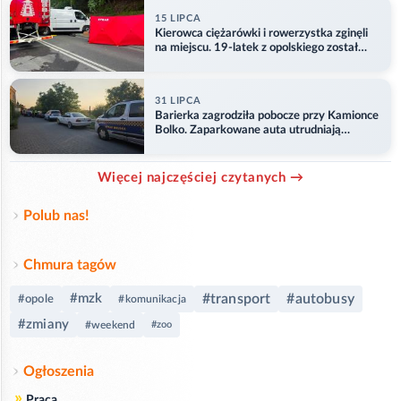
15 LIPCA
Kierowca ciężarówki i rowerzystka zginęli
na miejscu. 19-latek z opolskiego został
ranny
31 LIPCA
Barierka zagrodziła pobocze przy Kamionce
Bolko. Zaparkowane auta utrudniają
przejazd
Więcej najczęściej czytanych →
Polub nas!
Chmura tagów
#mzk
#transport
#autobusy
#opole
#komunikacja
#zmiany
#weekend
#zoo
Ogłoszenia
»
Praca