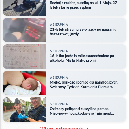
Rozbój z rozbitą butelką na ul. 1 Maja. 27-
latek stanie przed sądem
6 SIERPNIA
21-latek stracił prawo jazdy po nagraniu
brawurowej jazdy
6 SIERPNIA
16-latka jechała mikrosamochodem po
alkoholu. Miała blisko promil
6 SIERPNIA
Mleko, bliskość i pomoc dla najmłodszych.
Światowy Tydzień Karmienia Piersią w
Opolu
5 SIERPNIA
Ozimscy policjanci ruszyli na pomoc.
Nietypowy "poszkodowany" nie mógł
odlecieć