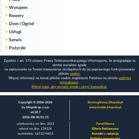
»
Wynajem
»
Rowery
»
Dom i Ogród
»
Usługi
»
Serwis
»
Pożyczki
Zgodnie z art. 173 ustawy Prawa Telekomunikacyjnego informujemy, że przeglądając tę
stronę wyrażasz zgodę
na zapisywanie na Twoim komputerze niezbędnych do jej poprawnego funkcjonowania
plików
cookie
.
Więcej informacji na temat plików cookie znajdziecie Państwo na stronie
polityka
prywatności
.
Kliknij tutaj, aby wyrazić zgodę i ukryć komunikat.
Copyright © 2006-2026
Strona główna 24opole.pl
by 24opole sp. z o.o.
www.hotele.24opole.pl
v4.30.7
2026-08-06 01:15
użytkownicy on-line: 3011
Panel Klienta
rekord on-line: 129224
Oferta Reklamowa
wyświetleń: 1673274855
Kontakt z redakcją
Polityka prywatności