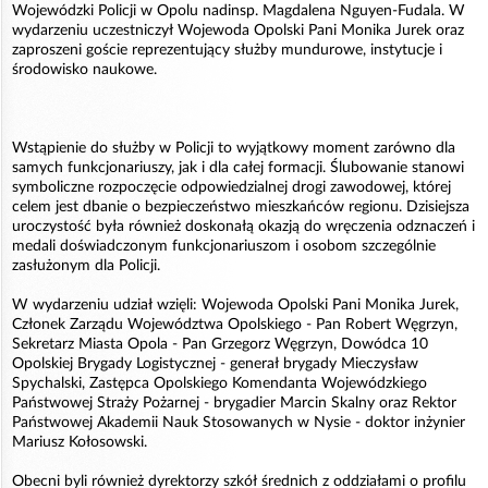
Wojewódzki Policji w Opolu nadinsp. Magdalena Nguyen-Fudala. W
wydarzeniu uczestniczył Wojewoda Opolski Pani Monika Jurek oraz
zaproszeni goście reprezentujący służby mundurowe, instytucje i
środowisko naukowe.
Wstąpienie do służby w Policji to wyjątkowy moment zarówno dla
samych funkcjonariuszy, jak i dla całej formacji. Ślubowanie stanowi
symboliczne rozpoczęcie odpowiedzialnej drogi zawodowej, której
celem jest dbanie o bezpieczeństwo mieszkańców regionu. Dzisiejsza
uroczystość była również doskonałą okazją do wręczenia odznaczeń i
medali doświadczonym funkcjonariuszom i osobom szczególnie
zasłużonym dla Policji.
W wydarzeniu udział wzięli: Wojewoda Opolski Pani Monika Jurek,
Członek Zarządu Województwa Opolskiego - Pan Robert Węgrzyn,
Sekretarz Miasta Opola - Pan Grzegorz Węgrzyn, Dowódca 10
Opolskiej Brygady Logistycznej - generał brygady Mieczysław
Spychalski, Zastępca Opolskiego Komendanta Wojewódzkiego
Państwowej Straży Pożarnej - brygadier Marcin Skalny oraz Rektor
Państwowej Akademii Nauk Stosowanych w Nysie - doktor inżynier
Mariusz Kołosowski.
Obecni byli również dyrektorzy szkół średnich z oddziałami o profilu