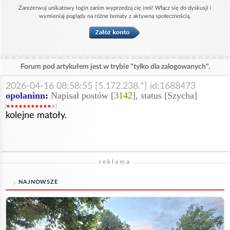
Zarezerwuj unikatowy login zanim wyprzedzą cię inni! Włącz się do dyskusji i
wymieniaj poglądy na różne tematy z aktywną społecznością.
Forum pod artykułem jest w trybie "tylko dla zalogowanych".
2026-04-16 08:58:55 [5.172.238.*] id:1688473
opolaninn
:
Napisał postów [
3142
], status [Szycha]
kolejne matoły.
reklama
NAJNOWSZE