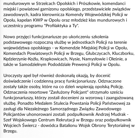
mundurowym w Strzelcach Opolskich i Prószkowie, komendanci
miejski i powiatowi garnizonu opolskiego, przedstawiciele związków
zawodowych, kadra kierownicza Komendy Wojewódzkiej Policji w
Opolu, kapelan KWP w Opolu oraz młodzież klas mundurowych i
uczestnicy programu "Profilaktyka a Ty".
Nowo przyjęci funkcjonariusze po ukończeniu szkolenia
podstawowego rozpoczną służbę w jednostkach Policji na terenie
województwa opolskiego - w Komendzie Miejskiej Policji w Opolu,
Komendach Powiatowych Policji w Brzegu, Głubczycach, Kluczborku,
Kędzierzynie-Koźlu, Krapkowicach, Nysie, Namysłowie i Oleśnie, a
także w Samodzielnym Pododdziale Prewencji Policji w Opolu.
Uroczysty apel był również doskonałą okazją, by docenić
doświadczenie i codzienną pracę funkcjonariuszy. Odznaczone
zostały także osoby, które na co dzień wspierają opolską Policję.
Odznaczenia resortowe "Zasłużony Policjant" otrzymało sześciu
funkcjonariuszy, którzy zostali docenieni za wzorową i zaangażowaną
służbę. Ponadto Medalem Stulecia Powstania Policji Państwowej za
zasługi dla Niezależnego Samorządnego Związku Zawodowego
Policjantów uhonorowani zostali: podpułkownik Andrzej Mudrak -
Szef Wojskowego Centrum Rekrutacji w Brzegu oraz podpułkownik
Wojciech Świercz - dowódca Batalionu Wojsk Obrony Terytorialnej w
Brzegu.