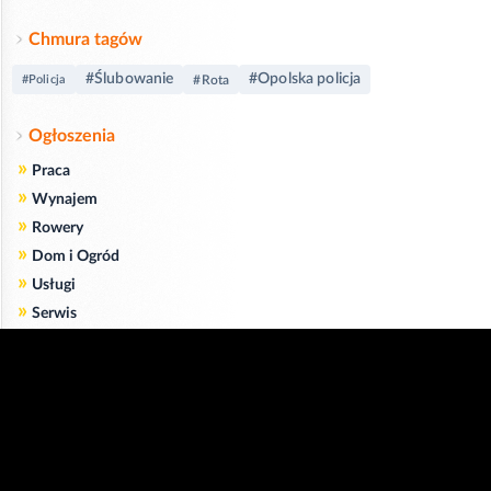
Chmura tagów
#Ślubowanie
#Opolska policja
#Policja
#Rota
Ogłoszenia
»
Praca
»
Wynajem
»
Rowery
»
Dom i Ogród
»
Usługi
»
Serwis
»
Pożyczki
Zgodnie z art. 173 ustawy Prawa Telekomunikacyjnego informujemy, że przeglądając tę
stronę wyrażasz zgodę
na zapisywanie na Twoim komputerze niezbędnych do jej poprawnego funkcjonowania
plików
cookie
.
Więcej informacji na temat plików cookie znajdziecie Państwo na stronie
polityka
prywatności
.
Kliknij tutaj, aby wyrazić zgodę i ukryć komunikat.