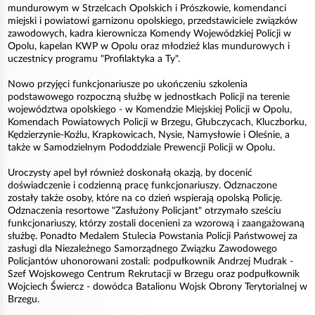
mundurowym w Strzelcach Opolskich i Prószkowie, komendanci
miejski i powiatowi garnizonu opolskiego, przedstawiciele związków
zawodowych, kadra kierownicza Komendy Wojewódzkiej Policji w
Opolu, kapelan KWP w Opolu oraz młodzież klas mundurowych i
uczestnicy programu "Profilaktyka a Ty".
Nowo przyjęci funkcjonariusze po ukończeniu szkolenia
podstawowego rozpoczną służbę w jednostkach Policji na terenie
województwa opolskiego - w Komendzie Miejskiej Policji w Opolu,
Komendach Powiatowych Policji w Brzegu, Głubczycach, Kluczborku,
Kędzierzynie-Koźlu, Krapkowicach, Nysie, Namysłowie i Oleśnie, a
także w Samodzielnym Pododdziale Prewencji Policji w Opolu.
Uroczysty apel był również doskonałą okazją, by docenić
doświadczenie i codzienną pracę funkcjonariuszy. Odznaczone
zostały także osoby, które na co dzień wspierają opolską Policję.
Odznaczenia resortowe "Zasłużony Policjant" otrzymało sześciu
funkcjonariuszy, którzy zostali docenieni za wzorową i zaangażowaną
służbę. Ponadto Medalem Stulecia Powstania Policji Państwowej za
zasługi dla Niezależnego Samorządnego Związku Zawodowego
Policjantów uhonorowani zostali: podpułkownik Andrzej Mudrak -
Szef Wojskowego Centrum Rekrutacji w Brzegu oraz podpułkownik
Wojciech Świercz - dowódca Batalionu Wojsk Obrony Terytorialnej w
Brzegu.