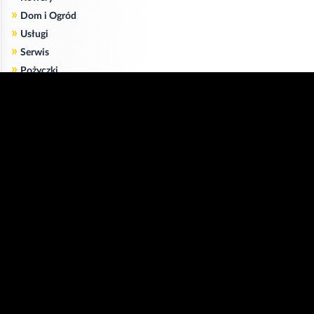
»
Dom i Ogród
»
Usługi
»
Serwis
»
Pożyczki
Zgodnie z art. 173 ustawy Prawa Telekomunikacyjnego informujemy, że przeglądając tę
stronę wyrażasz zgodę
na zapisywanie na Twoim komputerze niezbędnych do jej poprawnego funkcjonowania
plików
cookie
.
Więcej informacji na temat plików cookie znajdziecie Państwo na stronie
polityka
prywatności
.
Kliknij tutaj, aby wyrazić zgodę i ukryć komunikat.
Copyright © 2006-2026
Strona główna 24opole.pl
by 24opole sp. z o.o.
www.hotele.24opole.pl
v4.30.7
2026-08-06 01:15
użytkownicy on-line: 3691
Panel Klienta
rekord on-line: 129224
Oferta Reklamowa
wyświetleń: 1673793955
Kontakt z redakcją
Polityka prywatności