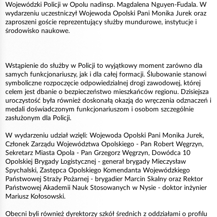
Wojewódzki Policji w Opolu nadinsp. Magdalena Nguyen-Fudala. W
wydarzeniu uczestniczył Wojewoda Opolski Pani Monika Jurek oraz
zaproszeni goście reprezentujący służby mundurowe, instytucje i
środowisko naukowe.
Wstąpienie do służby w Policji to wyjątkowy moment zarówno dla
samych funkcjonariuszy, jak i dla całej formacji. Ślubowanie stanowi
symboliczne rozpoczęcie odpowiedzialnej drogi zawodowej, której
celem jest dbanie o bezpieczeństwo mieszkańców regionu. Dzisiejsza
uroczystość była również doskonałą okazją do wręczenia odznaczeń i
medali doświadczonym funkcjonariuszom i osobom szczególnie
zasłużonym dla Policji.
W wydarzeniu udział wzięli: Wojewoda Opolski Pani Monika Jurek,
Członek Zarządu Województwa Opolskiego - Pan Robert Węgrzyn,
Sekretarz Miasta Opola - Pan Grzegorz Węgrzyn, Dowódca 10
Opolskiej Brygady Logistycznej - generał brygady Mieczysław
Spychalski, Zastępca Opolskiego Komendanta Wojewódzkiego
Państwowej Straży Pożarnej - brygadier Marcin Skalny oraz Rektor
Państwowej Akademii Nauk Stosowanych w Nysie - doktor inżynier
Mariusz Kołosowski.
Obecni byli również dyrektorzy szkół średnich z oddziałami o profilu