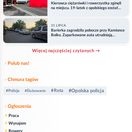
Kierowca ciężarówki i rowerzystka zginęli
na miejscu. 19-latek z opolskiego został
ranny
31 LIPCA
Barierka zagrodziła pobocze przy Kamionce
Bolko. Zaparkowane auta utrudniają
przejazd
Więcej najczęściej czytanych →
Polub nas!
Chmura tagów
#Rota
#Opolska policja
#Policja
#Ślubowanie
Ogłoszenia
»
Praca
»
Wynajem
»
Rowery