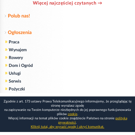
Więcej najczęściej czytanych →
Polub nas!
Ogłoszenia
»
Praca
»
Wynajem
»
Rowery
»
Dom i Ogród
»
Usługi
»
Serwis
»
Pożyczki
Zgodnie z art. 173 ustawy Prawa Telekomunikacyjnego informujemy, że przeglądając tę
stronę wyrażasz zgodę
na zapisywanie na Twoim komputerze niezbędnych do jej poprawnego funkcjonowania
plików
cookie
.
Więcej informacji na temat plików cookie znajdziecie Państwo na stronie
polityka
prywatności
.
Kliknij tutaj, aby wyrazić zgodę i ukryć komunikat.