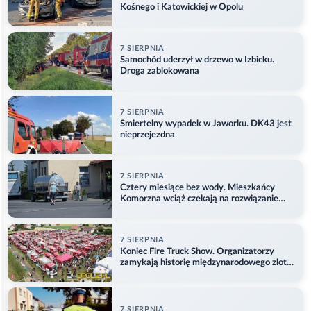
Kośnego i Katowickiej w Opolu
7 SIERPNIA
Samochód uderzył w drzewo w Izbicku.
Droga zablokowana
7 SIERPNIA
Śmiertelny wypadek w Jaworku. DK43 jest
nieprzejezdna
7 SIERPNIA
Cztery miesiące bez wody. Mieszkańcy
Komorzna wciąż czekają na rozwiązanie
problemu
7 SIERPNIA
Koniec Fire Truck Show. Organizatorzy
zamykają historię międzynarodowego zlotu
w Główczycach
7 SIERPNIA