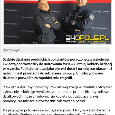
(Fot. Policja)
Szybkie działanie prudnickich policjantów połączone z wyszkoleniem
i wiedzą doprowadziły do uratowania życia 47-letniej kobiety będącej
w kryzysie. Funkcjonariusze jako pierwsi dotarli na miejsce zdarzenia i
natychmiast przystąpili do udzielania pomocy. Ich zdecydowane
działanie pozwoliło za zapobieżeniu tragedii.
9 kwietnia dyżurny Komendy Powiatowej Policji w Prudniku otrzymał
zgłoszenie, z którego wynikało, że na terenie prudnickich ogródków
działkowych może znajdować się kobieta potrzebująca pilnej
pomocy. Na miejsce niezwłocznie skierowano patrol.
Po przybyciu policjanci zastali zgłaszającego, który wskazał dokładną
lokalizację. Funkcjonariusze natychmiast odnaleźli 47-latkę będącą w