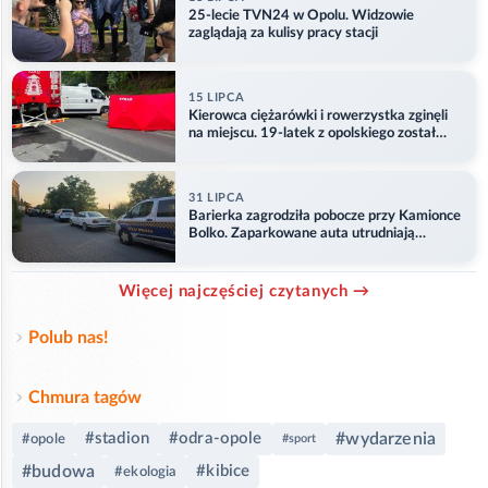
25-lecie TVN24 w Opolu. Widzowie
zaglądają za kulisy pracy stacji
15 LIPCA
Kierowca ciężarówki i rowerzystka zginęli
na miejscu. 19-latek z opolskiego został
ranny
31 LIPCA
Barierka zagrodziła pobocze przy Kamionce
Bolko. Zaparkowane auta utrudniają
przejazd
Więcej najczęściej czytanych →
Polub nas!
Chmura tagów
#stadion
#odra-opole
#wydarzenia
#opole
#sport
#budowa
#kibice
#ekologia