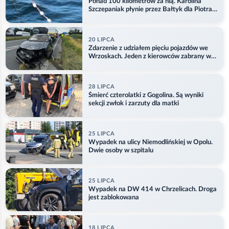
Ponad 100 kilometrów za nią. Karolina
Szczepaniak płynie przez Bałtyk dla Piotra.
Aktualizacja
20 LIPCA
Zdarzenie z udziałem pięciu pojazdów we
Wrzoskach. Jeden z kierowców zabrany w
kajdankach
28 LIPCA
Śmierć czterolatki z Gogolina. Są wyniki
sekcji zwłok i zarzuty dla matki
25 LIPCA
Wypadek na ulicy Niemodlińskiej w Opolu.
Dwie osoby w szpitalu
25 LIPCA
Wypadek na DW 414 w Chrzelicach. Droga
jest zablokowana
18 LIPCA