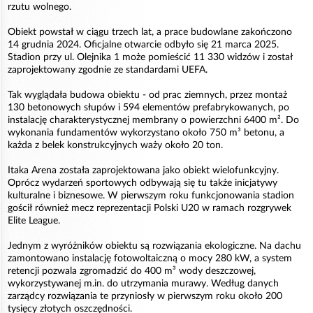
rzutu wolnego.
Obiekt powstał w ciągu trzech lat, a prace budowlane zakończono
14 grudnia 2024. Oficjalne otwarcie odbyło się 21 marca 2025.
Stadion przy ul. Olejnika 1 może pomieścić 11 330 widzów i został
zaprojektowany zgodnie ze standardami UEFA.
Tak wyglądała budowa obiektu - od prac ziemnych, przez montaż
130 betonowych słupów i 594 elementów prefabrykowanych, po
instalację charakterystycznej membrany o powierzchni 6400 m². Do
wykonania fundamentów wykorzystano około 750 m³ betonu, a
każda z belek konstrukcyjnych waży około 20 ton.
Itaka Arena została zaprojektowana jako obiekt wielofunkcyjny.
Oprócz wydarzeń sportowych odbywają się tu także inicjatywy
kulturalne i biznesowe. W pierwszym roku funkcjonowania stadion
gościł również mecz reprezentacji Polski U20 w ramach rozgrywek
Elite League.
Jednym z wyróżników obiektu są rozwiązania ekologiczne. Na dachu
zamontowano instalację fotowoltaiczną o mocy 280 kW, a system
retencji pozwala zgromadzić do 400 m³ wody deszczowej,
wykorzystywanej m.in. do utrzymania murawy. Według danych
zarządcy rozwiązania te przyniosły w pierwszym roku około 200
tysięcy złotych oszczędności.