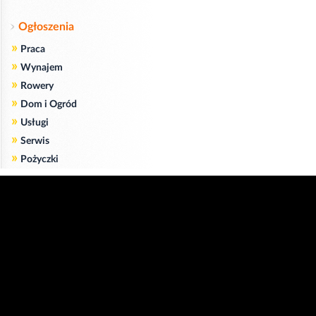
Ogłoszenia
»
Praca
»
Wynajem
»
Rowery
»
Dom i Ogród
»
Usługi
»
Serwis
»
Pożyczki
Zgodnie z art. 173 ustawy Prawa Telekomunikacyjnego informujemy, że przeglądając tę
stronę wyrażasz zgodę
na zapisywanie na Twoim komputerze niezbędnych do jej poprawnego funkcjonowania
plików
cookie
.
Więcej informacji na temat plików cookie znajdziecie Państwo na stronie
polityka
prywatności
.
Kliknij tutaj, aby wyrazić zgodę i ukryć komunikat.
Copyright © 2006-2026
Strona główna 24opole.pl
by 24opole sp. z o.o.
www.hotele.24opole.pl
v4.30.7