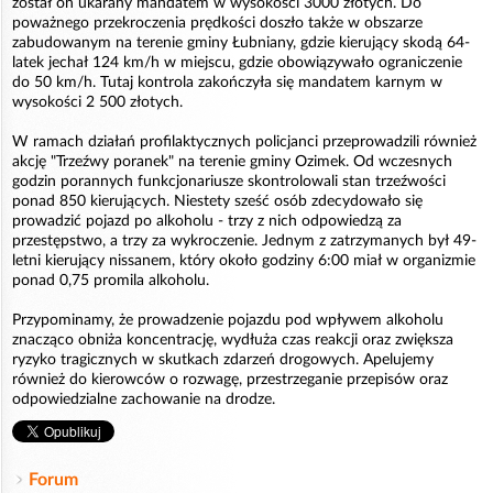
został on ukarany mandatem w wysokości 3000 złotych. Do
poważnego przekroczenia prędkości doszło także w obszarze
zabudowanym na terenie gminy Łubniany, gdzie kierujący skodą 64-
latek jechał 124 km/h w miejscu, gdzie obowiązywało ograniczenie
do 50 km/h. Tutaj kontrola zakończyła się mandatem karnym w
wysokości 2 500 złotych.
W ramach działań profilaktycznych policjanci przeprowadzili również
akcję "Trzeźwy poranek" na terenie gminy Ozimek. Od wczesnych
godzin porannych funkcjonariusze skontrolowali stan trzeźwości
ponad 850 kierujących. Niestety sześć osób zdecydowało się
prowadzić pojazd po alkoholu - trzy z nich odpowiedzą za
przestępstwo, a trzy za wykroczenie. Jednym z zatrzymanych był 49-
letni kierujący nissanem, który około godziny 6:00 miał w organizmie
ponad 0,75 promila alkoholu.
Przypominamy, że prowadzenie pojazdu pod wpływem alkoholu
znacząco obniża koncentrację, wydłuża czas reakcji oraz zwiększa
ryzyko tragicznych w skutkach zdarzeń drogowych. Apelujemy
również do kierowców o rozwagę, przestrzeganie przepisów oraz
odpowiedzialne zachowanie na drodze.
Forum