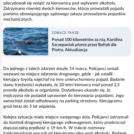
zdecydowali się wsiąść za kierownicę pod wpływem alkoholu.
Zatrzymano również dwóch kierowców, którzy prowadzili pojazdy
pomimo obowiązującego sądowego zakazu prowadzenia pojazdów
mechanicznych.
ZOBACZ TAKZE
Ponad 100 kilometrów za nią. Karolina
Szczepaniak płynie przez Bałtyk dla
Piotra. Aktualizacja
Do jednego z takich zdarzeń doszło 14 marca. Policjanci zostali
wezwani na miejsce zdarzenia drogowego, gdzie - jak ustalili -
kierujący toyotą najechał na inny unieruchomiony pojazd. Badanie
stanu trzeźwości wykazało, że 20-letni kierowca miał ponad 2,5
promila alkoholu w organizmie. Dodatkowo okazało się, że
mężczyzna nie posiadał uprawnień do kierowania pojazdami. Jego
samochód został odholowany na parking strzeżony. Kierującemu
grozi teraz do 3 lat więzienia.
Kolejna sytuacja miała miejsce następnego dnia. Policjanci zatrzymali
do kontroli drogowej kierującego volkswagenem, który przekroczył
dopuszczalną prędkość o 19 km/h. W trakcie rozmowy
funkcjonariusze wyczuli od kierującego silną woń alkoholu. Badanie