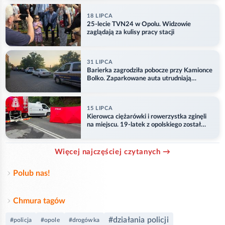
18 LIPCA
25-lecie TVN24 w Opolu. Widzowie
zaglądają za kulisy pracy stacji
31 LIPCA
Barierka zagrodziła pobocze przy Kamionce
Bolko. Zaparkowane auta utrudniają
przejazd
15 LIPCA
Kierowca ciężarówki i rowerzystka zginęli
na miejscu. 19-latek z opolskiego został
ranny
Więcej najczęściej czytanych →
Polub nas!
Chmura tagów
#działania policji
#policja
#opole
#drogówka