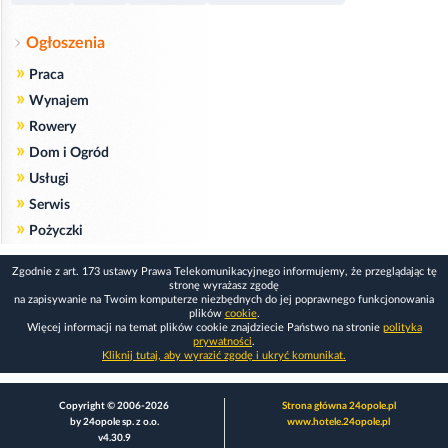
Ogłoszenia
»
Praca
»
Wynajem
»
Rowery
»
Dom i Ogród
»
Usługi
»
Serwis
»
Pożyczki
Zgodnie z art. 173 ustawy Prawa Telekomunikacyjnego informujemy, że przeglądając tę
stronę wyrażasz zgodę
na zapisywanie na Twoim komputerze niezbędnych do jej poprawnego funkcjonowania
plików
cookie
.
Więcej informacji na temat plików cookie znajdziecie Państwo na stronie
polityka
prywatności
.
Kliknij tutaj, aby wyrazić zgodę i ukryć komunikat.
Copyright © 2006-2026
Strona główna 24opole.pl
by 24opole sp. z o.o.
www.hotele.24opole.pl
v4.30.9