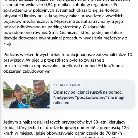
alkomatem wykazało 0,84 promila alkoholu w organizmie. Po
sprawdzeniu w policyjnych systemach okazało się, że 46-letni
obywatel Ukrainy posiada sądowy zakaz prowadzenia wszelkich
pojazdów mechanicznych. Mężczyzna został zatrzymany, a jego
pojazd odholowano na parking strzeżony. O zdarzeniu
powiadomiono również Straż Graniczną, która podejmie dalsze
decyzje dotyczące ewentualnej procedury wydalenia mężczyzny z
kraju.
Podczas weekendowych działań funkcjonariusze zatrzymali także 10
praw jazdy. W pięciu przypadkach było to związane z
przekroczeniem dopuszczalnej prędkości o ponad 50 km/h poza
obszarem zabudowanym.
ZOBACZ TAKZE
Ozimscy policjanci ruszyli na pomoc.
Nietypowy "poszkodowany" nie mógł
odlecieć
Jednym z najbardziej rażących przypadków był 38-letni kierujący
skodą, który jechał na drodze krajowej numer 46 z prędkością 123
km/h w miejscu, gdzie obowiązywało ograniczenie do 70 km/h -