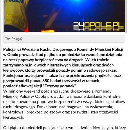
(Fot. Policja)
Policjanci Wydziału Ruchu Drogowego z Komendy Miejskiej Policji
w Opolu prowadzili od piątku do poniedziałku wzmożone działania
na rzecz poprawy bezpieczeństwa na drogach. W ich trakcie
zatrzymano m.in. dwóch nietrzeźwych kierujących oraz dwóch
kierowców, którzy prowadzili pojazdy pomimo sądowego zakazu.
Funkcjonariusze ujawnili także liczne przekroczenia prędkości oraz
przeprowadzili ponad 850 badań trzeźwości w ramach
poniedziałkowej akcji "Trzeźwy poranek".
W miniony weekend policjanci ruchu drogowego z Komendy
Miejskiej Policji w Opolu prowadzili wzmożone działania kontrolne
ukierunkowane na poprawę bezpieczeństwa wszystkich uczestników
ruchu drogowego. Funkcjonariusze reagowali na wykroczenia,
kontrolowali prędkość pojazdów oraz sprawdzali stan trzeźwości
kierujących.
Od piątku do niedzieli policjanci zatrzymali dwóch kierujących, którzy