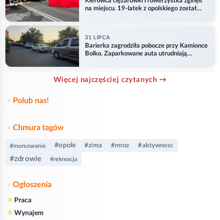
Kierowca ciężarówki i rowerzystka zginęli
na miejscu. 19-latek z opolskiego został
ranny
31 LIPCA
Barierka zagrodziła pobocze przy Kamionce
Bolko. Zaparkowane auta utrudniają
przejazd
Więcej najczęściej czytanych →
Polub nas!
Chmura tagów
#opole
#zima
#mroz
#aktywnosc
#morsowanie
#zdrowie
#rekreacja
Ogłoszenia
»
Praca
»
Wynajem