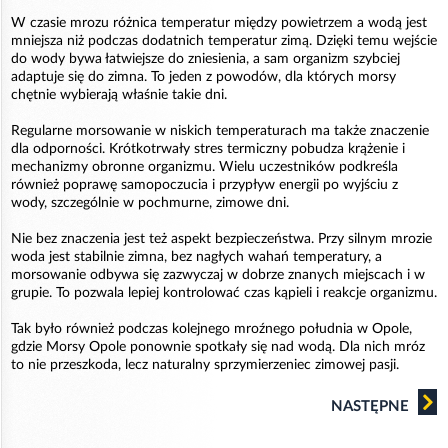
W czasie mrozu różnica temperatur między powietrzem a wodą jest
mniejsza niż podczas dodatnich temperatur zimą. Dzięki temu wejście
do wody bywa łatwiejsze do zniesienia, a sam organizm szybciej
adaptuje się do zimna. To jeden z powodów, dla których morsy
chętnie wybierają właśnie takie dni.
Regularne morsowanie w niskich temperaturach ma także znaczenie
dla odporności. Krótkotrwały stres termiczny pobudza krążenie i
mechanizmy obronne organizmu. Wielu uczestników podkreśla
również poprawę samopoczucia i przypływ energii po wyjściu z
wody, szczególnie w pochmurne, zimowe dni.
Nie bez znaczenia jest też aspekt bezpieczeństwa. Przy silnym mrozie
woda jest stabilnie zimna, bez nagłych wahań temperatury, a
morsowanie odbywa się zazwyczaj w dobrze znanych miejscach i w
grupie. To pozwala lepiej kontrolować czas kąpieli i reakcje organizmu.
Tak było również podczas kolejnego mroźnego południa w Opole,
gdzie Morsy Opole ponownie spotkały się nad wodą. Dla nich mróz
to nie przeszkoda, lecz naturalny sprzymierzeniec zimowej pasji.
NASTĘPNE