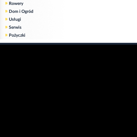
»
Rowery
»
Dom i Ogród
»
Usługi
»
Serwis
»
Pożyczki
Zgodnie z art. 173 ustawy Prawa Telekomunikacyjnego informujemy, że przeglądając tę
stronę wyrażasz zgodę
na zapisywanie na Twoim komputerze niezbędnych do jej poprawnego funkcjonowania
plików
cookie
.
Więcej informacji na temat plików cookie znajdziecie Państwo na stronie
polityka
prywatności
.
Kliknij tutaj, aby wyrazić zgodę i ukryć komunikat.
Copyright © 2006-2026
Strona główna 24opole.pl
by 24opole sp. z o.o.
www.hotele.24opole.pl
v4.30.7
2026-08-06 01:15
użytkownicy on-line: 3316
Panel Klienta
rekord on-line: 129224
Oferta Reklamowa
wyświetleń: 1673770922
Kontakt z redakcją
Polityka prywatności