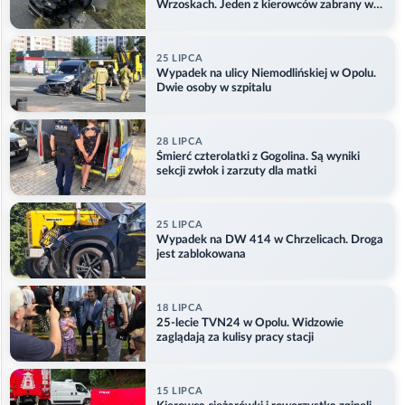
Wrzoskach. Jeden z kierowców zabrany w
kajdankach
25 LIPCA
Wypadek na ulicy Niemodlińskiej w Opolu.
Dwie osoby w szpitalu
28 LIPCA
Śmierć czterolatki z Gogolina. Są wyniki
sekcji zwłok i zarzuty dla matki
25 LIPCA
Wypadek na DW 414 w Chrzelicach. Droga
jest zablokowana
18 LIPCA
25-lecie TVN24 w Opolu. Widzowie
zaglądają za kulisy pracy stacji
15 LIPCA