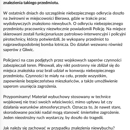
znalezienia takiego przedmiotu.
W ostatnich dniach do szczególnie niebezpiecznego odkrycia doszło
na żwirowni w miejscowości Bierawa, gdzie w trakcie prac
wydobywczych znaleziono niewybuch. O odkryciu niebezpiecznego
przedmiotu pracownicy niezwłocznie powiadomili Policję. Na miejsce
skierowani zostali funkcjonariusze patrolowo-interwencyjni i policyjni
pirotechnicy, którzy potwierdzili, że wykopany przedmiot to
najprawdopodobniej bomba lotnicza. Do działań wezwano również
saperów z Gliwic.
Policjanci na czas podjętych przez wojskowych saperów czynności
zabezpieczali teren. Pilnowali, aby nikt postronny nie zbliżał się do
miejsca znaleziska oraz brali udział w konwoju niebezpiecznego
przedmiotu. Czynności te miały na celu, przede wszystkim,
zapewnienie bezpieczeństwa mieszkańców, a także umożliwienie
saperom usunięcia zagrożenia.
Przypominamy! Materiał wybuchowy stosowany w technice
wojskowej nie traci swoich właściwości, mimo upływu lat czy
działania warunków atmosferycznych. Oznacza to, że nawet stare,
skorodowane pociski nadal mogą stanowić śmiertelne zagrożenie.
Jeden nieostrożny ruch wystarczy, by doszło do tragedii.
Jak należy się zachować w przypadku znalezienia niewybuchu?