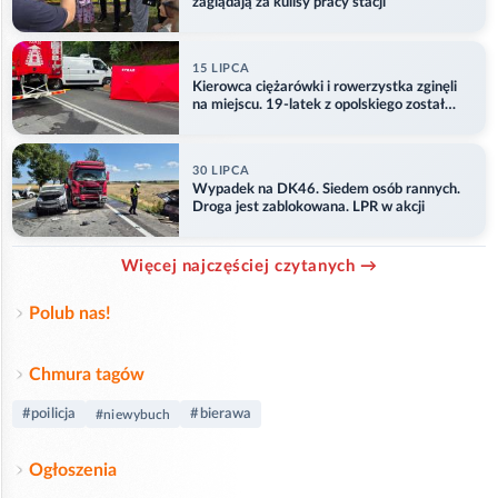
zaglądają za kulisy pracy stacji
15 LIPCA
Kierowca ciężarówki i rowerzystka zginęli
na miejscu. 19-latek z opolskiego został
ranny
30 LIPCA
Wypadek na DK46. Siedem osób rannych.
Droga jest zablokowana. LPR w akcji
Więcej najczęściej czytanych →
Polub nas!
Chmura tagów
#poilicja
#bierawa
#niewybuch
Ogłoszenia