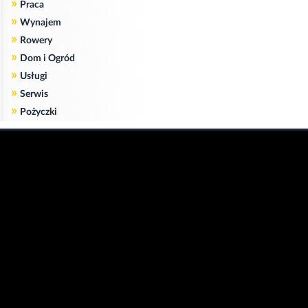
»
Praca
»
Wynajem
»
Rowery
»
Dom i Ogród
»
Usługi
»
Serwis
»
Pożyczki
Zgodnie z art. 173 ustawy Prawa Telekomunikacyjnego informujemy, że przeglądając tę
stronę wyrażasz zgodę
na zapisywanie na Twoim komputerze niezbędnych do jej poprawnego funkcjonowania
plików
cookie
.
Więcej informacji na temat plików cookie znajdziecie Państwo na stronie
polityka
prywatności
.
Kliknij tutaj, aby wyrazić zgodę i ukryć komunikat.
Copyright © 2006-2026
Strona główna 24opole.pl
by 24opole sp. z o.o.
www.hotele.24opole.pl
v4.30.7
2026-08-06 01:15
użytkownicy on-line: 4330
Panel Klienta
rekord on-line: 129224
Oferta Reklamowa
wyświetleń: 1673248142
Kontakt z redakcją