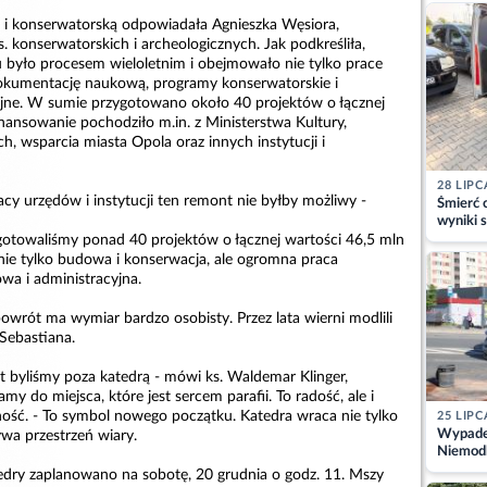
kajdank
ą i konserwatorską odpowiadała Agnieszka Węsiora,
 konserwatorskich i archeologicznych. Jak podkreśliła,
było procesem wieloletnim i obejmowało nie tylko prace
dokumentację naukową, programy konserwatorskie i
jne. W sumie przygotowano około 40 projektów o łącznej
inansowanie pochodziło m.in. z Ministerstwa Kultury,
 wsparcia miasta Opola oraz innych instytucji i
28 LIPC
acy urzędów i instytucji ten remont nie byłby możliwy -
Śmierć c
wyniki s
matki
ygotowaliśmy ponad 40 projektów o łącznej wartości 46,5 mln
ła nie tylko budowa i konserwacja, ale ogromna praca
a i administracyjna.
 powrót ma wymiar bardzo osobisty. Przez lata wierni modlili
 Sebastiana.
t byliśmy poza katedrą - mówi ks. Waldemar Klinger,
my do miejsca, które jest sercem parafii. To radość, ale i
ść. - To symbol nowego początku. Katedra wraca nie tylko
25 LIPC
Wypadek
ywa przestrzeń wiary.
Niemodl
osoby w
edry zaplanowano na sobotę, 20 grudnia o godz. 11. Mszy