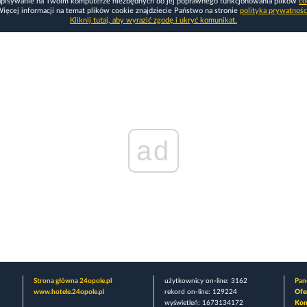
apisywanie na Twoim komputerze niezbędnych do jej poprawnego funkcjonowania plików
co
ięcej informacji na temat plików cookie znajdziecie Państwo na stronie
polityka prywatnośc
Kliknij tutaj, aby wyrazić zgodę i ukryć komunikat.
ad
Strona główna 24opole.pl
użytkownicy on-line: 3162
Pane
www.hotele.24opole.pl
rekord on-line: 129224
Ofe
wyświetleń: 1673134172
Kon