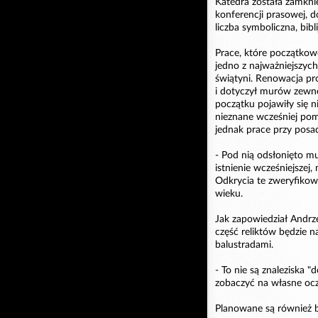
Katedra została zamkni
konferencji prasowej, do
liczba symboliczna, bibl
Prace, które początkowo
jedno z najważniejszych
świątyni. Renowacja pr
i dotyczył murów zewnęt
początku pojawiły się ni
nieznane wcześniej po
jednak prace przy posa
- Pod nią odsłonięto mu
istnienie wcześniejszej
Odkrycia te zweryfikow
wieku.
Jak zapowiedział Andrz
część reliktów będzie n
balustradami.
- To nie są znaleziska "
zobaczyć na własne ocz
Planowane są również b