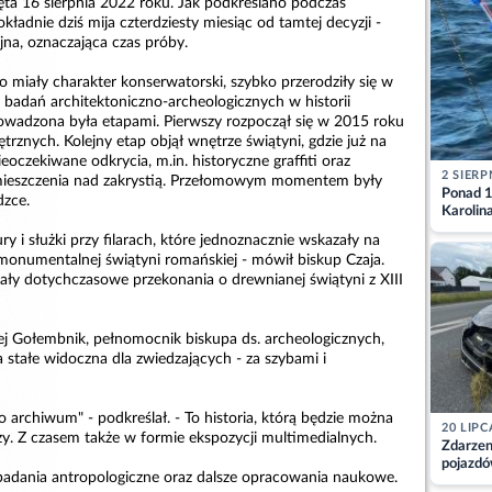
ęta 16 sierpnia 2022 roku. Jak podkreślano podczas
kładnie dziś mija czterdziesty miesiąc od tamtej decyzji -
ijna, oznaczająca czas próby.
 miały charakter konserwatorski, szybko przerodziły się w
 badań architektoniczno-archeologicznych w historii
owadzona była etapami. Pierwszy rozpoczął się w 2015 roku
rznych. Kolejny etap objął wnętrze świątyni, gdzie już na
eoczekiwane odkrycia, m.in. historyczne graffiti oraz
2 SIERP
mieszczenia nad zakrystią. Przełomowym momentem były
Ponad 1
dzce.
Karolin
przez Ba
ry i służki przy filarach, które jednoznacznie wskazały na
Aktuali
, monumentalnej świątyni romańskiej - mówił biskup Czaja.
ały dotychczasowe przekonania o drewnianej świątyni z XIII
ej Gołembnik, pełnomocnik biskupa ds. archeologicznych,
a stałe widoczna dla zwiedzających - za szybami i
do archiwum" - podkreślał. - To historia, którą będzie można
20 LIPC
y. Z czasem także w formie ekspozycji multimedialnych.
Zdarzen
pojazdó
adania antropologiczne oraz dalsze opracowania naukowe.
z kiero