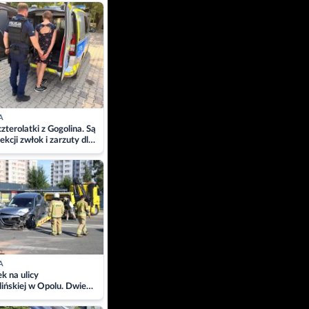
ach
A
zterolatki z Gogolina. Są
ekcji zwłok i zarzuty dla
A
 na ulicy
ińskiej w Opolu. Dwie
 szpitalu