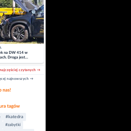
A
k na DW 414 w
ach. Droga jest
owana
najczęściej czytanych →
cej najnowszych →
b nas!
ra tagów
#katedra
e
#zabytki