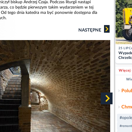
czył biskup Andrzej Czaja. Podczas liturgii nastąpi
arza, co będzie pierwszym takim wydarzeniem w tej
at. Od tego dnia katedra ma być ponownie dostępna dla
ych.
NASTĘPNE
25 LIPC
Wypade
Chrzelic
zablok
Więcej 
Wię
Polu
Chmu
#opol
#remont