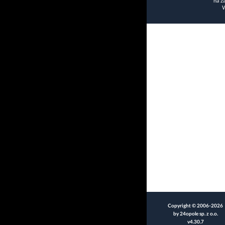
na z
W
Copyright © 2006-2026
by 24opole sp. z o.o.
v4.30.7