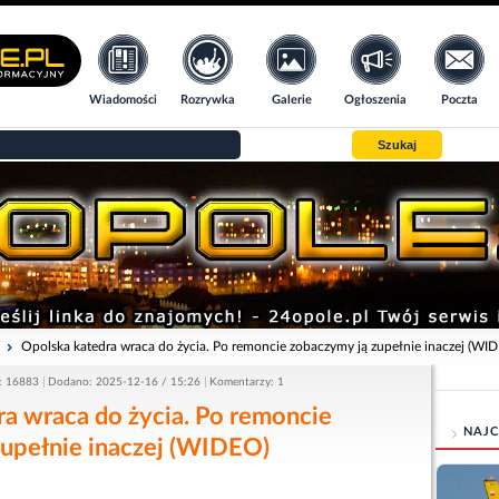
Wiadomości
Rozrywka
Galerie
Ogłoszenia
Poczta
Szukaj
i
Opolska katedra wraca do życia. Po remoncie zobaczymy ją zupełnie inaczej (WI
: 16883
Dodano: 2025-12-16 / 15:26
Komentarzy: 1
a wraca do życia. Po remoncie
NAJC
zupełnie inaczej (WIDEO)