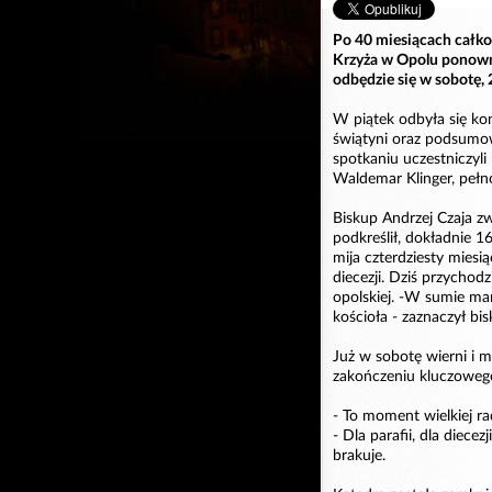
Po 40 miesiącach całko
Krzyża w Opolu ponowni
odbędzie się w sobotę, 
W piątek odbyła się k
świątyni oraz podsumow
spotkaniu uczestniczyli 
Waldemar Klinger, pełn
Biskup Andrzej Czaja 
podkreślił, dokładnie 1
mija czterdziesty miesiąc
diecezji. Dziś przychod
opolskiej. -W sumie mam
kościoła - zaznaczył bis
Już w sobotę wierni i 
zakończeniu kluczowego
- To moment wielkiej ra
- Dla parafii, dla diece
brakuje.