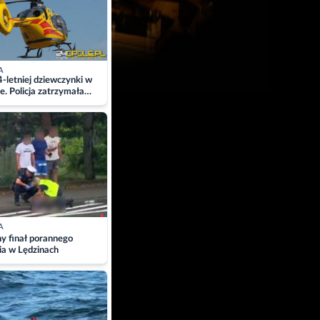
A
4-letniej dziewczynki w
e. Policja zatrzymała
A
ny finał porannego
ia w Lędzinach