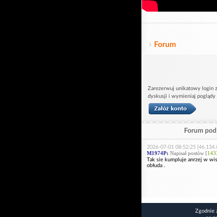
Forum
Zarezerwuj unikatowy login z
dyskusji i wymieniaj poglądy
Forum pod 
2026-07-01 08:52:25 [46.134.
M1974P
:
Napisał postów [
143
Tak sie kumpluje anrzej w wisn
obłuda .
Zgodnie 