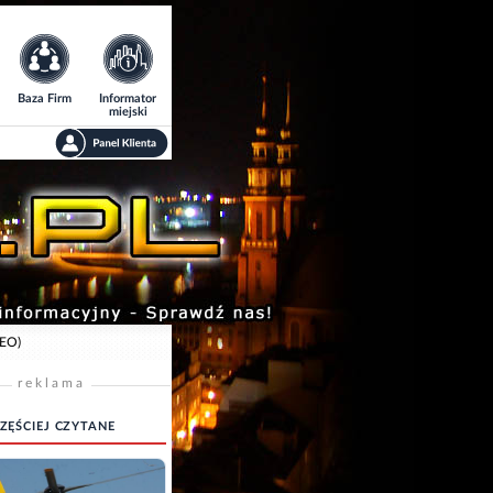
Baza Firm
Informator
miejski
DEO)
reklama
ZĘŚCIEJ CZYTANE