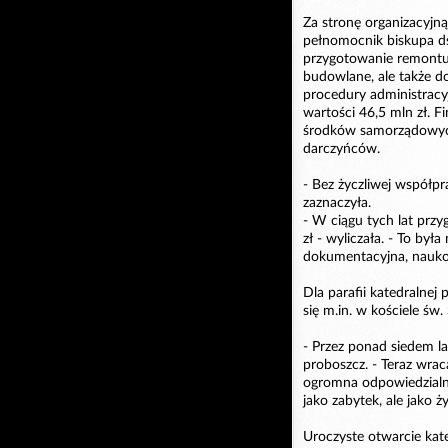
Za stronę organizacyjn
pełnomocnik biskupa ds.
przygotowanie remontu 
budowlane, ale także 
procedury administracy
wartości 46,5 mln zł. F
środków samorządowych,
darczyńców.
- Bez życzliwej współpr
zaznaczyła.
- W ciągu tych lat prz
zł - wyliczała. - To by
dokumentacyjna, naukow
Dla parafii katedralnej
się m.in. w kościele św.
- Przez ponad siedem la
proboszcz. - Teraz wraca
ogromna odpowiedzialno
jako zabytek, ale jako ż
Uroczyste otwarcie kat