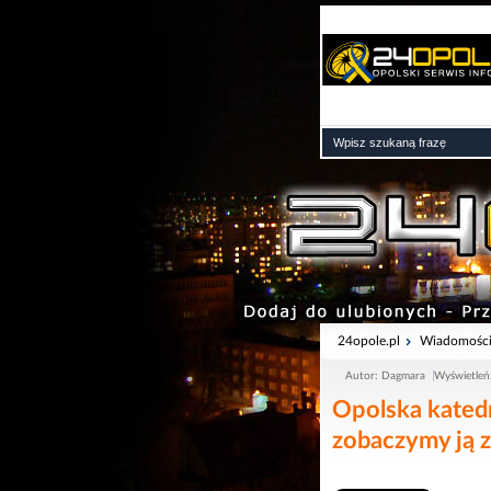
24opole.pl
Wiadomośc
Autor: Dagmara
Wyświetleń
Opolska katedr
zobaczymy ją 