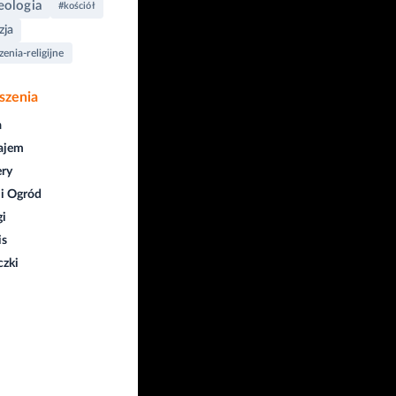
eologia
#kościół
zja
enia-religijne
szenia
a
ajem
ry
i Ogród
gi
is
czki