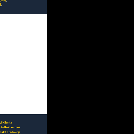
okie
.
i
.
l Klienta
rta Reklamowa
takt z redakcją