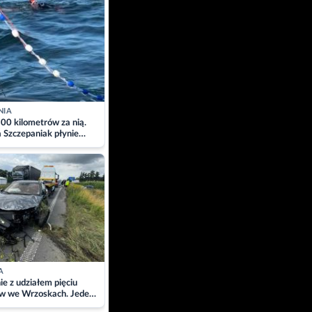
NIA
00 kilometrów za nią.
a Szczepaniak płynie
łtyk dla Piotra.
zacja
A
ie z udziałem pięciu
w we Wrzoskach. Jeden
wców zabrany w