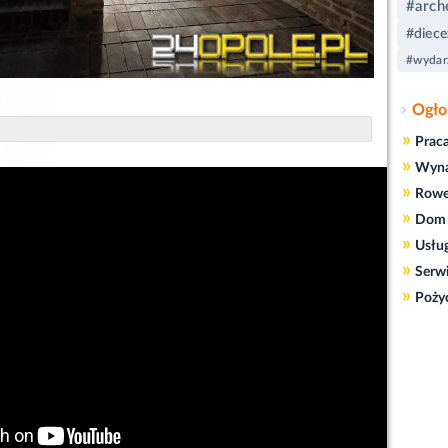
#arch
#diece
#wydarz
Ogło
»
Prac
»
Wyn
»
Rowe
»
Dom 
»
Usłu
»
Serw
»
Poży