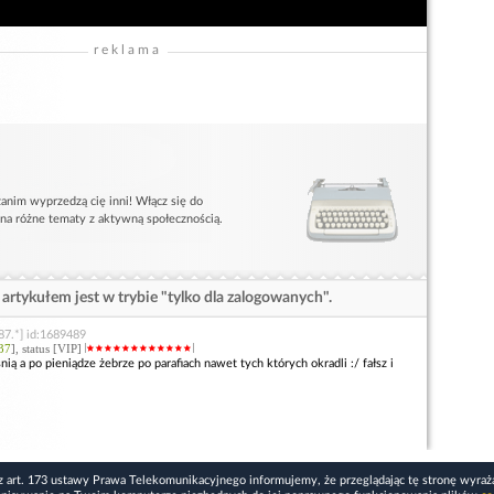
reklama
anim wyprzedzą cię inni! Włącz się do
 na różne tematy z aktywną społecznością.
artykułem jest w trybie "tylko dla zalogowanych".
87.*] id:1689489
37
], status [VIP]
ią a po pieniądze żebrze po parafiach nawet tych których okradli :/ fałsz i
z art. 173 ustawy Prawa Telekomunikacyjnego informujemy, że przeglądając tę stronę wyraż