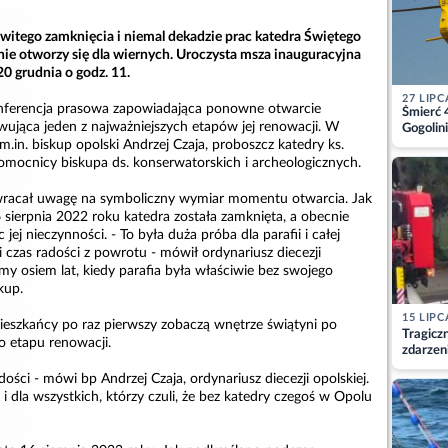
witego zamknięcia i niemal dekadzie prac katedra Świętego
e otworzy się dla wiernych. Uroczysta msza inauguracyjna
20 grudnia o godz. 11.
27 LIPC
onferencja prasowa zapowiadająca ponowne otwarcie
Śmierć 
ująca jeden z najważniejszych etapów jej renowacji. W
Gogolini
matkę
m.in. biskup opolski Andrzej Czaja, proboszcz katedry ks.
omocnicy biskupa ds. konserwatorskich i archeologicznych.
zwracał uwagę na symboliczny wymiar momentu otwarcia. Jak
6 sierpnia 2022 roku katedra została zamknięta, a obecnie
 jej nieczynności. - To była duża próba dla parafii i całej
zi czas radości z powrotu - mówił ordynariusz diecezji
y osiem lat, kiedy parafia była właściwie bez swojego
kup.
15 LIPC
mieszkańcy po raz pierwszy zobaczą wnętrze świątyni po
Tragicz
 etapu renowacji.
zdarzen
dości - mówi bp Andrzej Czaja, ordynariusz diecezji opolskiej.
zji i dla wszystkich, którzy czuli, że bez katedry czegoś w Opolu