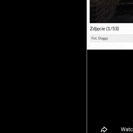
Zdjęcie (1/53)
Fot. Daggy