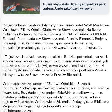
Pijani obywatele Ukrainy rozjeżdżali park
autem. Jazdę zakończyli w rowie
Do grona beneficjentów dołączyły m.in. Uniwersytet WSB Merito we
Wrocławiu Filia w Opolu, Głubczyckie Stowarzyszenie Na Rzecz
Ochrony i Promocji Zdrowia, Fundacja SPINACZ, Fundacja LIBERTA,
Fundacja Promenada czy Stowarzyszenie Przeciw Bierności. Projekty
obejmują m.in. kampanie informacyjne, spektakle teatralne,
konsultacje psychologiczne, a także warsztaty arteterapeutyczne.
- To już trzecia edycja naszego projektu. Rodzice potrzebują narzędzi,
aby wspierać swoje dzieci - m.in. zrozumienia stanów emocjonalnych
i radzenia sobie z nimi. Największym wyzwaniem jest to, że młodzi
ludzie często nie potrafią nazwać swoich emocji - podkreśla Violetta
Maksymowicz ze Stowarzyszenia Przeciw Bierności.
W ramach szerszej kampanii "Zdrowe Opolskie - Sezon na
DobroStan" odbywają się również wydarzenia kulturalne, konferencje
i warsztaty. Przykładem jest projekt Fake&Hate, realizowany przez
instytucje kultury, który pomaga młodym ludziom radzić sobie z
hejtem w internecie. W połowie października Pedagogiczna Biblioteka
Wojewódzka zorganizuje ogólnopolską konferencję
biblioterapeutyczną.