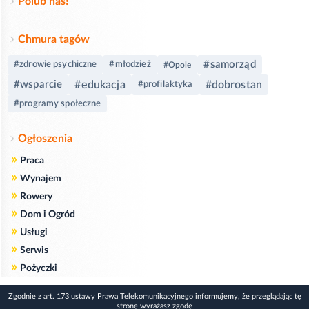
Polub nas!
Chmura tagów
#samorząd
#zdrowie psychiczne
#młodzież
#Opole
#wsparcie
#edukacja
#dobrostan
#profilaktyka
#programy społeczne
Ogłoszenia
»
Praca
»
Wynajem
»
Rowery
»
Dom i Ogród
»
Usługi
»
Serwis
»
Pożyczki
Zgodnie z art. 173 ustawy Prawa Telekomunikacyjnego informujemy, że przeglądając tę
stronę wyrażasz zgodę