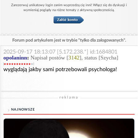
Zarezerwuj unikatowy login zanim wyprzedzą cię inni! Włącz się do dyskusji i
wymieniaj poglądy na różne tematy z aktywną społecznością.
Forum pod artykułem jest w trybie "tylko dla zalogowanych".
2025-09-17 18:13:07 [5.172.238.*] id:1684801
opolaninn
:
Napisał postów [
3142
], status [Szycha]
wyglądają jakby sami potrzebowali psychologa!
reklama
NAJNOWSZE