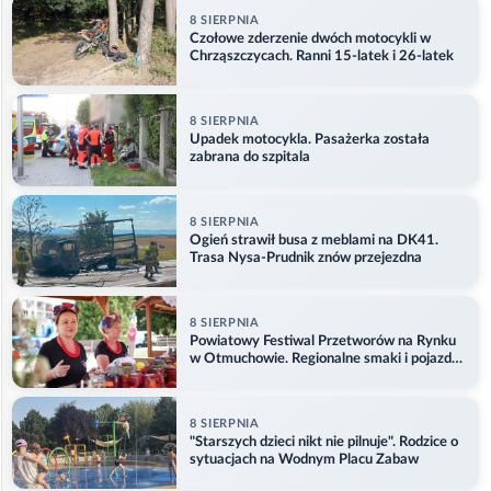
8 SIERPNIA
Czołowe zderzenie dwóch motocykli w
Chrząszczycach. Ranni 15-latek i 26-latek
8 SIERPNIA
Upadek motocykla. Pasażerka została
zabrana do szpitala
8 SIERPNIA
Ogień strawił busa z meblami na DK41.
Trasa Nysa-Prudnik znów przejezdna
8 SIERPNIA
Powiatowy Festiwal Przetworów na Rynku
w Otmuchowie. Regionalne smaki i pojazdy
służb
8 SIERPNIA
"Starszych dzieci nikt nie pilnuje". Rodzice o
sytuacjach na Wodnym Placu Zabaw