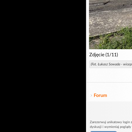
Zdjęcie (1/11)
(Fot. Łukasz Sowada - wice
Forum
Zarezerwuj unikatowy login z
dyskusji i wymieniaj poglądy