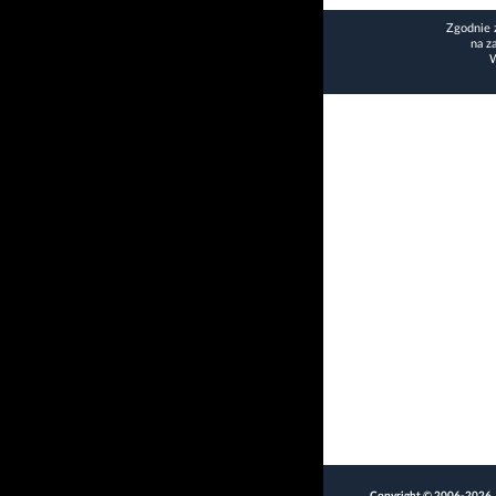
Zgodnie 
na z
W