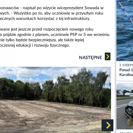
ykonawców - napisał po wizycie wiceprezydent Sowada w
ych. - Wszystko po to, aby uczniowie w przyszłym roku
ecznych warunkach korzystać z tej infrastruktury.
wane jest jeszcze przed rozpoczęciem nowego roku
ko pójdzie zgodnie z planem, uczniowie PSP nr 5 we wrześniu
ie tylko będzie bezpieczniejsza, ale także lepiej
zesnej edukacji i rozwoju fizycznego.
NASTĘPNE
2 SIERP
Ponad 1
Karolin
przez Ba
Aktuali