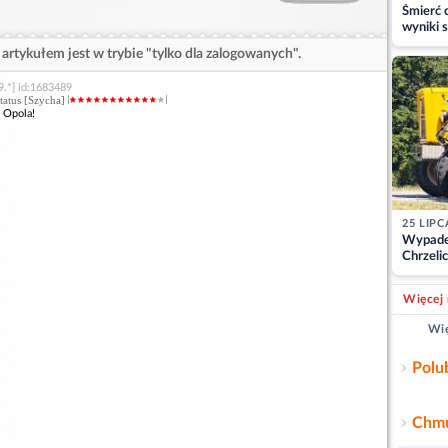
Śmierć c
wyniki s
matki
artykułem jest w trybie "tylko dla zalogowanych".
9.*] id:1683489
status [Szycha]
z Opola!
25 LIPC
Wypade
Chrzelic
zablok
Więcej 
Wię
Polu
Chmu