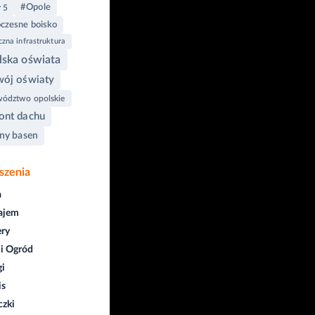
#Opole
 5
zesne boisko
zna infrastruktura
ska oświata
ój oświaty
ództwo opolskie
nt dachu
ny basen
szenia
a
ajem
ry
i Ogród
gi
is
czki