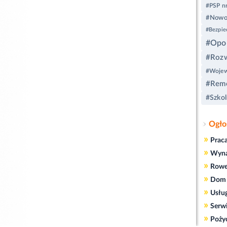
#PSP nr
#Nowoc
#Bezpiec
#Opol
#Rozw
#Wojew
#Remo
#Szkol
Ogło
»
Prac
»
Wyn
»
Rowe
»
Dom 
»
Usłu
»
Serw
»
Poży