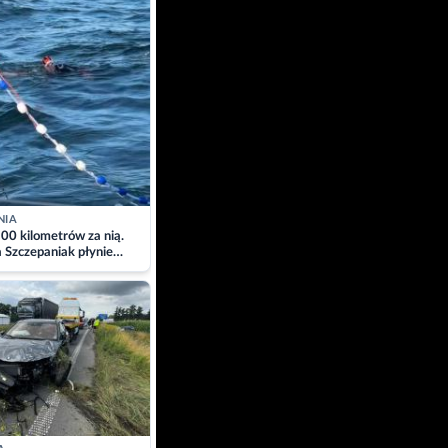
NIA
00 kilometrów za nią.
a Szczepaniak płynie
łtyk dla Piotra.
zacja