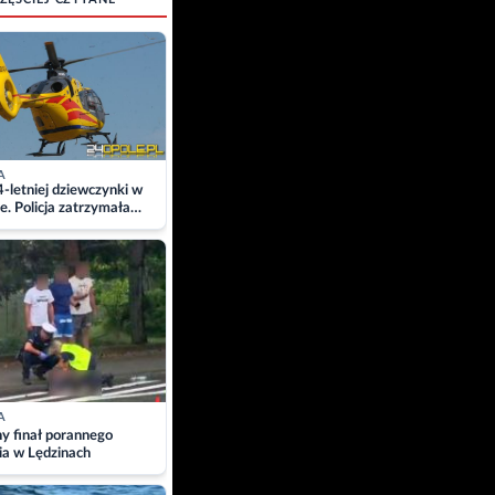
A
4-letniej dziewczynki w
e. Policja zatrzymała
A
ny finał porannego
ia w Lędzinach