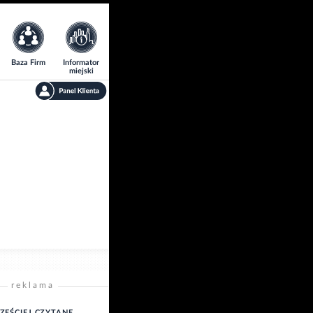
Baza Firm
Informator
miejski
reklama
ZĘŚCIEJ CZYTANE