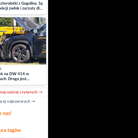
zterolatki z Gogolina. Są
ekcji zwłok i zarzuty dla
A
k na DW 414 w
ach. Droga jest
owana
najczęściej czytanych →
cej najnowszych →
b nas!
ra tagów