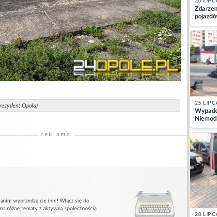
20 LIPC
Zdarzen
pojazdó
z kiero
kajdank
25 LIPC
prezydent Opola)
Wypadek
Niemodl
osoby w
reklama
anim wyprzedzą cię inni! Włącz się do
 na różne tematy z aktywną społecznością.
28 LIPC