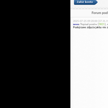
Forum pod 
2025-07-25 09:20:00 [37.31.1
neon
:
Napisał postów [
3021
], 
Podejrzane zdjęcia jakby nie 