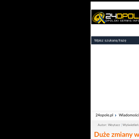
24opole.pl
Wiadomośc
Autor: Woytazz
Wyświetleń
Duże zmiany w