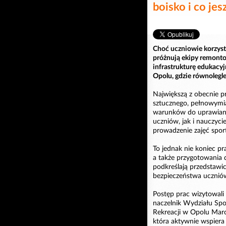
boisko i co jes
Choć uczniowie korzyst
próżnują ekipy remonto
infrastrukturę edukacy
Opolu, gdzie równolegl
Największą z obecnie 
sztucznego, pełnowymia
warunków do uprawiania
uczniów, jak i nauczyc
prowadzenie zajęć spor
To jednak nie koniec p
a także przygotowania 
podkreślają przedstawic
bezpieczeństwa ucznió
Postęp prac wizytowali
naczelnik Wydziału Spo
Rekreacji w Opolu Marci
która aktywnie wspier