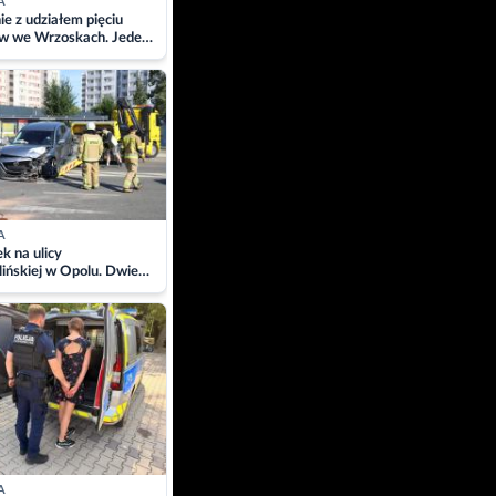
A
ie z udziałem pięciu
w we Wrzoskach. Jeden
wców zabrany w
ach
A
 na ulicy
ińskiej w Opolu. Dwie
 szpitalu
A