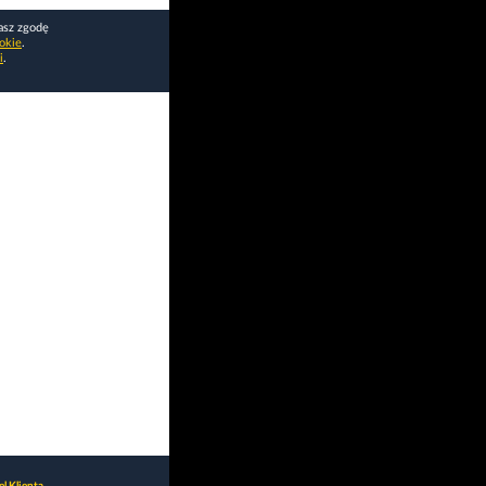
asz zgodę
okie
.
i
.