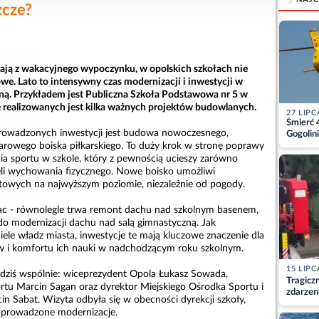
zcze?
ają z wakacyjnego wypoczynku, w opolskich szkołach nie
we. Lato to intensywny czas modernizacji i inwestycji w
jną. Przykładem jest Publiczna Szkoła Podstawowa nr 5 w
e realizowanych jest kilka ważnych projektów budowlanych.
27 LIPC
Śmierć 
prowadzonych inwestycji jest budowa nowoczesnego,
Gogolini
matkę
rowego boiska piłkarskiego. To duży krok w stronę poprawy
 sportu w szkole, który z pewnością ucieszy zarówno
ieli wychowania fizycznego. Nowe boisko umożliwi
towych na najwyższym poziomie, niezależnie od pogody.
rac - równolegle trwa remont dachu nad szkolnym basenem,
do modernizacji dachu nad salą gimnastyczną. Jak
iele władz miasta, inwestycje te mają kluczowe znaczenie dla
w i komfortu ich nauki w nadchodzącym roku szkolnym.
15 LIPC
 dziś wspólnie: wiceprezydent Opola Łukasz Sowada,
Tragicz
rtu Marcin Sagan oraz dyrektor Miejskiego Ośrodka Sportu i
zdarzen
n Sabat. Wizyta odbyła się w obecności dyrekcji szkoły,
a prowadzone modernizacje.