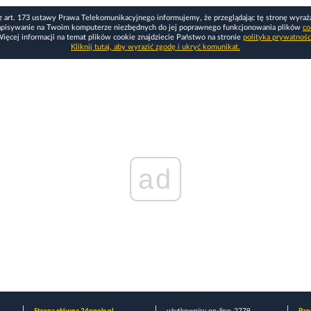
z art. 173 ustawy Prawa Telekomunikacyjnego informujemy, że przeglądając tę stronę wyraż
apisywanie na Twoim komputerze niezbędnych do jej poprawnego funkcjonowania plików
co
ięcej informacji na temat plików cookie znajdziecie Państwo na stronie
polityka prywatnośc
Kliknij tutaj, aby wyrazić zgodę i ukryć komunikat.
ad