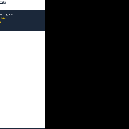
czki
asz zgodę
okie
.
i
.