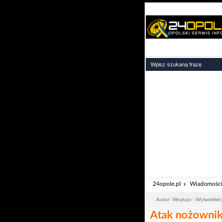
24opole.pl
Wiadomośc
Autor: Woytazz
Wyświetleń
Atak nożownik