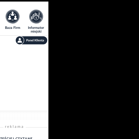
Baza Firm
Informator
miejski
reklama
ZĘŚCIEJ CZYTANE