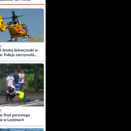
A
4-letniej dziewczynki w
e. Policja zatrzymała
A
ny finał porannego
ia w Lędzinach