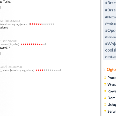
ga Tuska.
#Brze
]
#Brze
#Nożo
92.*] id:1682915
#Mężczy
 status [starszy wyjadacz]
iadomo .
#Opo
#Komend
.*] id:1682906
#Woj
, status [Szycha]
rawcy???
opols
]
#Prokur
.33.*] id:1682908
Ogło
0
], status [młodszy wyjadacz]
»
Prac
»
Wyn
»
Rowe
»
Dom 
»
Usłu
»
Serw