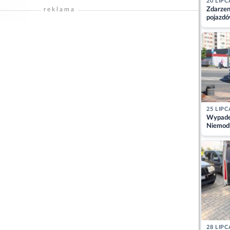
20 LIPC
Zdarzen
reklama
pojazdó
z kiero
kajdank
25 LIPC
Wypadek
Niemodl
osoby w
28 LIPC