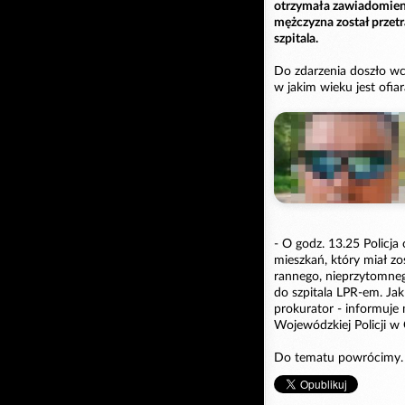
otrzymała zawiadomien
mężczyzna został prz
szpitala.
Do zdarzenia doszło w
w jakim wieku jest ofia
- O godz. 13.25 Policj
mieszkań, który miał zo
rannego, nieprzytomneg
do szpitala LPR-em. Ja
prokurator - informuje
Wojewódzkiej Policji w
Do tematu powrócimy.