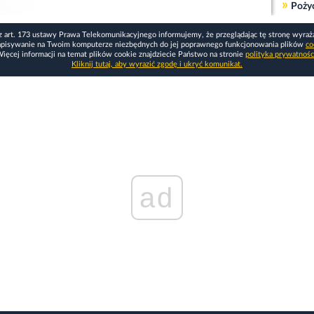
»
Poży
z art. 173 ustawy Prawa Telekomunikacyjnego informujemy, że przeglądając tę stronę wyraż
apisywanie na Twoim komputerze niezbędnych do jej poprawnego funkcjonowania plików
co
ięcej informacji na temat plików cookie znajdziecie Państwo na stronie
polityka prywatnośc
Kliknij tutaj, aby wyrazić zgodę i ukryć komunikat.
ad