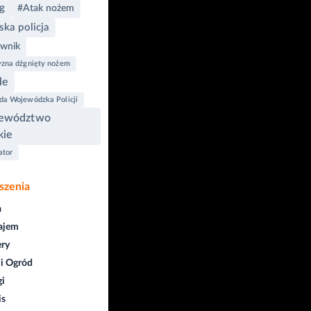
g
#Atak nożem
ska policja
wnik
zna dźgnięty nożem
le
a Wojewódzka Policji
ewództwo
kie
ator
szenia
a
ajem
ry
i Ogród
gi
is