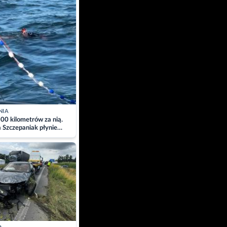
NIA
00 kilometrów za nią.
a Szczepaniak płynie
łtyk dla Piotra.
zacja