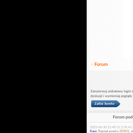
Forum
Zarezerwuj unikatowy login z
dyskusji i wymieniaj poglądy
Forum pod 
2025-06-30 21:49:15 [178.43.
Gaz
:
Napisał postów [
6365
], 