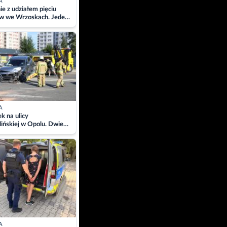
A
ie z udziałem pięciu
w we Wrzoskach. Jeden
wców zabrany w
ach
A
 na ulicy
ińskiej w Opolu. Dwie
 szpitalu
A