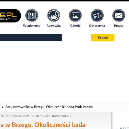
Wiadomości
Rozrywka
Galerie
Ogłoszenia
Poczta
Szukaj
i
Atak nożownika w Brzegu. Okoliczności bada Prokuratura
: 5427
Dodano: 2025-06-30 / 19:34
Komentarzy: 7
a w Brzegu. Okoliczności bada
NAJC