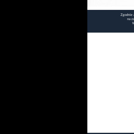
Zgodnie 
na z
W