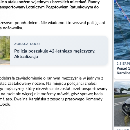
ie o ataku nożem w jednym z brzeskich mieszkań. Ranny
etransportowany Lotniczym Pogotowiem Ratunkowym do
czesnym popołudniem. Nie wiadomo kto wezwał policję ani
ra nożownika.
ZOBACZ TAKZE
Policja poszukuje 42-letniego mężczyzny.
Aktualizacja
2 SIERP
Ponad 1
Karolin
przez Ba
a odebrała zawiadomienie o rannym mężczyźnie w jednym z
Aktuali
stać zaatakowany nożem. Na miejscu policjanci znaleźli
o mężczyznę, który niezwłocznie został przetransportowany
k na razie nic więcej nie możemy mówić, gdyż sprawę bada
 mł. asp. Ewelina Karpińska z zespołu prasowego Komendy
 Opolu.