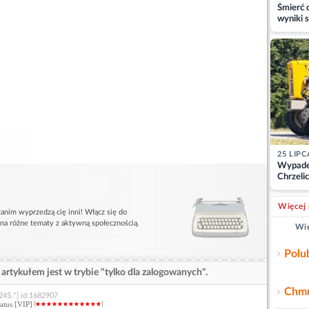
Śmierć c
wyniki s
matki
25 LIPC
Wypade
Chrzelic
zablok
Więcej 
anim wyprzedzą cię inni! Włącz się do
 na różne tematy z aktywną społecznością.
Wię
Polu
artykułem jest w trybie "tylko dla zalogowanych".
Chmu
245.*] id:1682907
status [VIP]