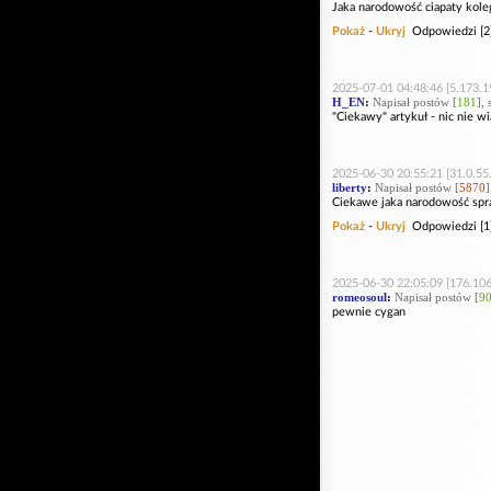
Jaka narodowość ciapaty kole
Pokaż
-
Ukryj
Odpowiedzi [2
2025-07-01 04:48:46 [5.173.1
H_EN
:
Napisał postów [
181
],
"Ciekawy" artykuł - nic nie w
2025-06-30 20:55:21 [31.0.55
liberty
:
Napisał postów [
5870
]
Ciekawe jaka narodowość sp
Pokaż
-
Ukryj
Odpowiedzi [1
2025-06-30 22:05:09 [176.106
romeosoul
:
Napisał postów [
9
pewnie cygan