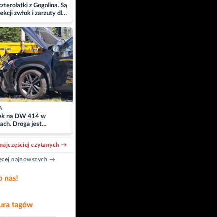
zterolatki z Gogolina. Są
ekcji zwłok i zarzuty dla
A
k na DW 414 w
ach. Droga jest
owana
najczęściej czytanych →
cej najnowszych →
b nas!
ra tagów