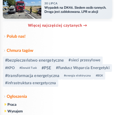
30 LIPCA
Wypadek na DK46. Siedem osób rannych.
Droga jest zablokowana. LPR w akcji
Więcej najczęściej czytanych →
Polub nas!
Chmura tagów
#bezpieczeństwo energetyczne
#sieci przesyłowe
#PSE
#Fundusz Wsparcia Energetyki
#KPO
#Donald Tusk
#transformacja energetyczna
#energia elektryczna
#BGK
#infrastruktura energetyczna
Ogłoszenia
»
Praca
»
Wynajem