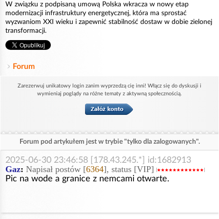
W związku z podpisaną umową Polska wkracza w nowy etap
modernizacji infrastruktury energetycznej, która ma sprostać
wyzwaniom XXI wieku i zapewnić stabilność dostaw w dobie zielonej
transformacji.
Forum
Zarezerwuj unikatowy login zanim wyprzedzą cię inni! Włącz się do dyskusji i
wymieniaj poglądy na różne tematy z aktywną społecznością.
Forum pod artykułem jest w trybie "tylko dla zalogowanych".
2025-06-30 23:46:58 [178.43.245.*] id:1682913
Gaz
:
Napisał postów [
6364
], status [VIP]
Pic na wode a granice z nemcami otwarte.