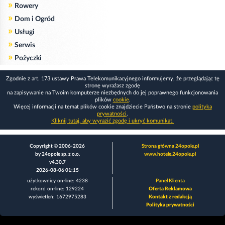
»
Rowery
»
Dom i Ogród
»
Usługi
»
Serwis
»
Pożyczki
Zgodnie z art. 173 ustawy Prawa Telekomunikacyjnego informujemy, że przeglądając tę
stronę wyrażasz zgodę
na zapisywanie na Twoim komputerze niezbędnych do jej poprawnego funkcjonowania
plików
cookie
.
Więcej informacji na temat plików cookie znajdziecie Państwo na stronie
polityka
prywatności
.
Kliknij tutaj, aby wyrazić zgodę i ukryć komunikat.
Copyright © 2006-2026
Strona główna 24opole.pl
by 24opole sp. z o.o.
www.hotele.24opole.pl
v4.30.7
2026-08-06 01:15
użytkownicy on-line: 4238
Panel Klienta
rekord on-line: 129224
Oferta Reklamowa
wyświetleń: 1672975283
Kontakt z redakcją
Polityka prywatności