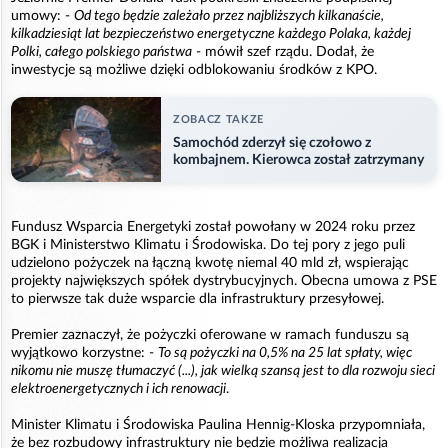
umowy: -
Od tego będzie zależało przez najbliższych kilkanaście,
kilkadziesiąt lat bezpieczeństwo energetyczne każdego Polaka, każdej
Polki, całego polskiego państwa
- mówił szef rządu. Dodał, że
inwestycje są możliwe dzięki odblokowaniu środków z KPO.
ZOBACZ TAKZE
Samochód zderzył się czołowo z
kombajnem. Kierowca został zatrzymany
Fundusz Wsparcia Energetyki został powołany w 2024 roku przez
BGK i Ministerstwo Klimatu i Środowiska. Do tej pory z jego puli
udzielono pożyczek na łączną kwotę niemal 40 mld zł, wspierając
projekty największych spółek dystrybucyjnych. Obecna umowa z PSE
to pierwsze tak duże wsparcie dla infrastruktury przesyłowej.
Premier zaznaczył, że pożyczki oferowane w ramach funduszu są
wyjątkowo korzystne: -
To są pożyczki na 0,5% na 25 lat spłaty, więc
nikomu nie muszę tłumaczyć (...), jak wielką szansą jest to dla rozwoju sieci
elektroenergetycznych i ich renowacji
.
Minister Klimatu i Środowiska Paulina Hennig-Kloska przypomniała,
że bez rozbudowy infrastruktury nie będzie możliwa realizacja