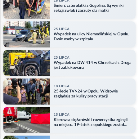
28 LIPCA
Śmierć czterolatki z Gogolina. Są wyniki
sekcji zwłok i zarzuty dla matki
25 LIPCA
Wypadek na ulicy Niemodlińskiej w Opolu.
Dwie osoby w szpitalu
25 LIPCA
Wypadek na DW 414 w Chrzelicach. Droga
jest zablokowana
18 LIPCA
25-lecie TVN24 w Opolu. Widzowie
zaglądają za kulisy pracy stacji
15 LIPCA
Kierowca ciężarówki i rowerzystka zginęli
na miejscu. 19-latek z opolskiego został
ranny