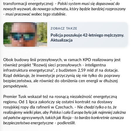
transformacji energetycznej: -
Polski system musi się dopasować do
nowych wyzwań, do nowego schematu, który będzie bardziej rozproszony
- musi pracować wobec tego stabilnie
.
ZOBACZ TAKZE
Policja poszukuje 42-letniego mężczyzny.
Aktualizacja
Obok budowy linii przesyłowych, w ramach KPO realizowany jest
również projekt "Rozwój sieci przesyłowych - inteligentna
infrastruktura energetyczna", z budżetem 2,59 mld zł na dotacje.
Rząd deklaruje, że inwestycje przyczynią się nie tylko do poprawy
bezpieczeństwa, ale również do obniżenia cen energii w dłuższej
perspektywie.
Premier Tusk wskazał też na rosnącą niezależność energetyczną
regionu. Od 1 lipca zakończy się ostatni kontrakt na dostawy
rosyjskiej ropy dla rafinerii w Czechach. -
Nie chodzi tylko o to, że
realizujemy wielki plan, aby Polska i cała Europa była jak najmniej zależna
od państw agresywnych, takich jak Rosja - to bardzo konkretnie oznacza
bezpieczeństwo energetyczne
- podkreślił.