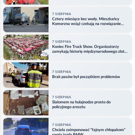
7 SIERPNIA
Cztery miesiące bez wody. Mieszkańcy
Komorzna wciąż czekają na rozwiązanie
problemu
7 SIERPNIA
Koniec Fire Truck Show. Organizatorzy
zamykają historię międzynarodowego zlotu
w Główczycach
7 SIERPNIA
Brak pasów był początkiem problemów
7 SIERPNIA
Slalomem na hulajnodze prosto do
policyjnego aresztu
7 SIERPNIA
Chciała zaimponować "fajnym chłopakom"
swoją jazdą BMW