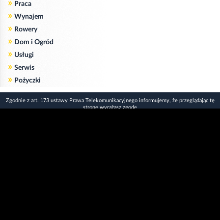
»
Praca
»
Wynajem
»
Rowery
»
Dom i Ogród
»
Usługi
»
Serwis
»
Pożyczki
Zgodnie z art. 173 ustawy Prawa Telekomunikacyjnego informujemy, że przeglądając tę
stronę wyrażasz zgodę
na zapisywanie na Twoim komputerze niezbędnych do jej poprawnego funkcjonowania
plików
cookie
.
Więcej informacji na temat plików cookie znajdziecie Państwo na stronie
polityka
prywatności
.
Kliknij tutaj, aby wyrazić zgodę i ukryć komunikat.
Copyright © 2006-2026
Strona główna 24opole.pl
by 24opole sp. z o.o.
www.hotele.24opole.pl
v4.30.7
2026-08-06 01:15
użytkownicy on-line: 3140
Panel Klienta
rekord on-line: 129224
Oferta Reklamowa
wyświetleń: 1673583255
Kontakt z redakcją