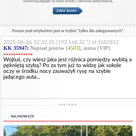
wymieniaj poglądy na różne tematy z aktywną społecznością.
Forum pod artykułem jest w trybie "tylko dla zalogowanych".
2025-06-26 12:32:35 [192.168.32.*] id:1682812
KK 35947
:
Napisał postów [
4503
], status [VIP]
Wojtuś, czy wiesz jaka jest różnica pomiędzy wybitą a
pękniętą szybą? Po za tym już to widzę jak sokole
oczy w środku nocy zauważyli rysę na szybie
jadącego auta...
reklama
NAJNOWSZE