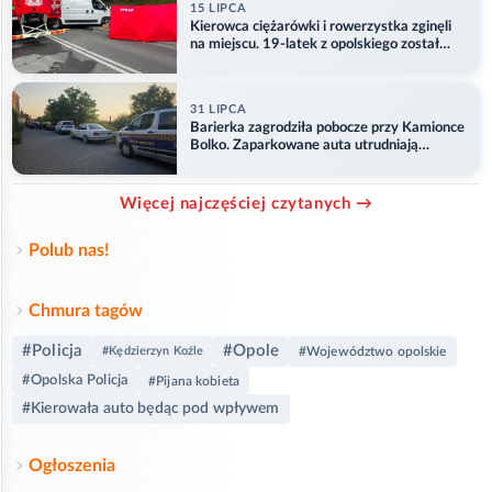
15 LIPCA
Kierowca ciężarówki i rowerzystka zginęli
na miejscu. 19-latek z opolskiego został
ranny
31 LIPCA
Barierka zagrodziła pobocze przy Kamionce
Bolko. Zaparkowane auta utrudniają
przejazd
Więcej najczęściej czytanych →
Polub nas!
Chmura tagów
#Policja
#Opole
#Kędzierzyn Koźle
#Województwo opolskie
#Opolska Policja
#Pijana kobieta
#Kierowała auto będąc pod wpływem
Ogłoszenia