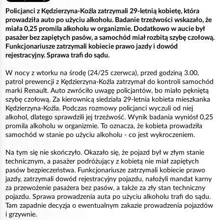
Policjanci z Kędzierzyna-Koźla zatrzymali 29-letnią kobietę, która
prowadziła auto po użyciu alkoholu. Badanie trzeźwości wskazało, że
miała 0,25 promila alkoholu w organizmie. Dodatkowo w aucie był
pasażer bez zapiętych pasów, a samochód miał rozbitą szybę czołową.
Funkcjonariusze zatrzymali kobiecie prawo jazdy i dowód
rejestracyjny. Sprawa trafi do sądu.
W nocy z wtorku na środę (24/25 czerwca), przed godziną 3.00,
patrol prewencji z Kędzierzyna-Koźla zatrzymał do kontroli samochód
marki Renault. Auto zwróciło uwagę policjantów, bo miało pękniętą
szybę czołową. Za kierownicą siedziała 29-letnia kobieta mieszkanka
Kędzierzyna-Koźla. Podczas rozmowy policjanci wyczuli od niej
alkohol, dlatego sprawdzili jej trzeźwość. Wynik badania wyniósł 0,25
promila alkoholu w organizmie. To oznacza, że kobieta prowadziła
samochód w stanie po użyciu alkoholu - co jest wykroczeniem.
Na tym się nie skończyło. Okazało się, że pojazd był w złym stanie
technicznym, a pasażer podróżujący z kobietą nie miał zapiętych
pasów bezpieczeństwa. Funkcjonariusze zatrzymali kobiecie prawo
jazdy, zatrzymali dowód rejestracyjny pojazdu, nałożyli mandat karny
za przewożenie pasażera bez pasów, a także za zły stan techniczny
pojazdu. Sprawa prowadzenia auta po użyciu alkoholu trafi do sądu.
Tam zapadnie decyzja o ewentualnym zakazie prowadzenia pojazdów
i grzywnie.