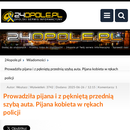
24opole.pl
Wiadomości
Prowadziła pijana i z pękniętą przednią szybą auta. Pijana kobieta w rękach
policji
Autor: Woytazz
Wyświetleń: 3742
Dodano: 2025-06-26 / 12:15
Komentarzy: 1
Prowadziła pijana i z pękniętą przednią
szybą auta. Pijana kobieta w rękach
policji