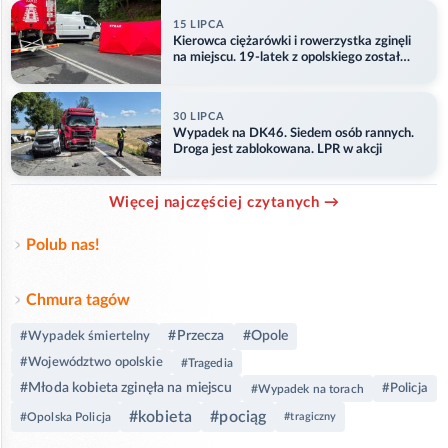
15 LIPCA
Kierowca ciężarówki i rowerzystka zginęli
na miejscu. 19-latek z opolskiego został
ranny
30 LIPCA
Wypadek na DK46. Siedem osób rannych.
Droga jest zablokowana. LPR w akcji
Więcej najczęściej czytanych →
Polub nas!
Chmura tagów
#Przecza
#Opole
#Wypadek śmiertelny
#Województwo opolskie
#Tragedia
#Młoda kobieta zginęła na miejscu
#Policja
#Wypadek na torach
#kobieta
#pociąg
#Opolska Policja
#tragiczny