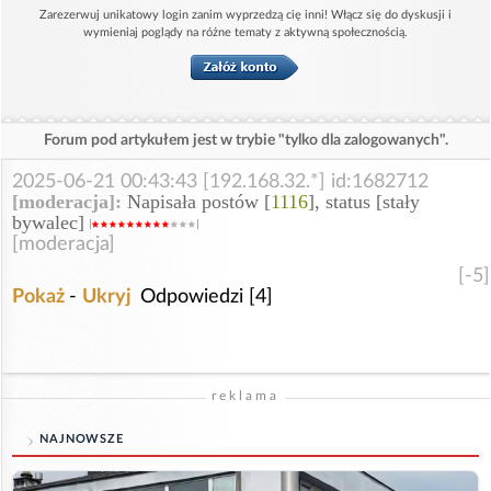
Zarezerwuj unikatowy login zanim wyprzedzą cię inni! Włącz się do dyskusji i
wymieniaj poglądy na różne tematy z aktywną społecznością.
Forum pod artykułem jest w trybie "tylko dla zalogowanych".
2025-06-21 00:43:43 [192.168.32.*] id:1682712
[moderacja]:
Napisała postów [
1116
], status [stały
bywalec]
[moderacja]
[-5]
Pokaż
-
Ukryj
Odpowiedzi [4]
reklama
NAJNOWSZE