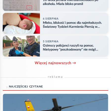
16-latka jechała mikrosamochodem po
alkoholu. Miała blisko promil
6 SIERPNIA
Mleko, bliskość i pomoc dla najmłodszych.
Światowy Tydzień Karmienia Piersią w
Opolu
5 SIERPNIA
Ozimscy policjanci ruszyli na pomoc.
Nietypowy "poszkodowany" nie mógł
odlecieć
Więcej najnowszych →
reklama
NAJCZĘŚCIEJ CZYTANE