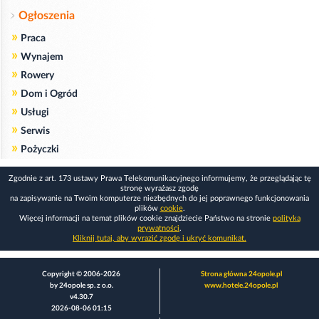
Ogłoszenia
»
Praca
»
Wynajem
»
Rowery
»
Dom i Ogród
»
Usługi
»
Serwis
»
Pożyczki
Zgodnie z art. 173 ustawy Prawa Telekomunikacyjnego informujemy, że przeglądając tę
stronę wyrażasz zgodę
na zapisywanie na Twoim komputerze niezbędnych do jej poprawnego funkcjonowania
plików
cookie
.
Więcej informacji na temat plików cookie znajdziecie Państwo na stronie
polityka
prywatności
.
Kliknij tutaj, aby wyrazić zgodę i ukryć komunikat.
Copyright © 2006-2026
Strona główna 24opole.pl
by 24opole sp. z o.o.
www.hotele.24opole.pl
v4.30.7
2026-08-06 01:15