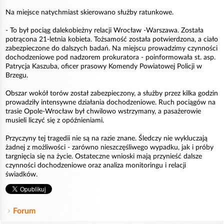
Na miejsce natychmiast skierowano służby ratunkowe.
- To był pociąg dalekobieżny relacji Wrocław -Warszawa. Została
potrącona 21-letnia kobieta. Tożsamość została potwierdzona, a ciało
zabezpieczone do dalszych badań. Na miejscu prowadzimy czynności
dochodzeniowe pod nadzorem prokuratora - poinformowała st. asp.
Patrycja Kaszuba, oficer prasowy Komendy Powiatowej Policji w
Brzegu.
Obszar wokół torów został zabezpieczony, a służby przez kilka godzin
prowadziły intensywne działania dochodzeniowe. Ruch pociągów na
trasie Opole-Wrocław był chwilowo wstrzymany, a pasażerowie
musieli liczyć się z opóźnieniami.
Przyczyny tej tragedii nie są na razie znane. Śledczy nie wykluczają
żadnej z możliwości - zarówno nieszczęśliwego wypadku, jak i próby
targnięcia się na życie. Ostateczne wnioski mają przynieść dalsze
czynności dochodzeniowe oraz analiza monitoringu i relacji
świadków.
Forum