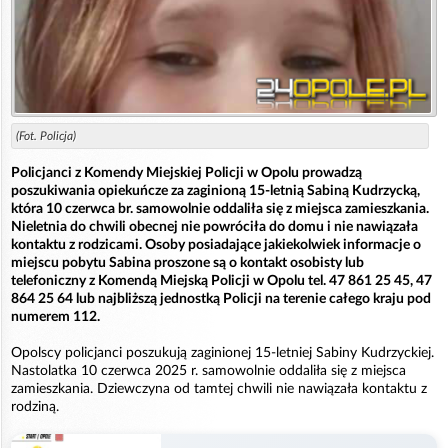
(Fot. Policja)
Policjanci z Komendy Miejskiej Policji w Opolu prowadzą
poszukiwania opiekuńcze za zaginioną 15-letnią Sabiną Kudrzycką,
która 10 czerwca br. samowolnie oddaliła się z miejsca zamieszkania.
Nieletnia do chwili obecnej nie powróciła do domu i nie nawiązała
kontaktu z rodzicami. Osoby posiadające jakiekolwiek informacje o
miejscu pobytu Sabina proszone są o kontakt osobisty lub
telefoniczny z Komendą Miejską Policji w Opolu tel. 47 861 25 45, 47
864 25 64 lub najbliższą jednostką Policji na terenie całego kraju pod
numerem 112.
Opolscy policjanci poszukują zaginionej 15-letniej Sabiny Kudrzyckiej.
Nastolatka 10 czerwca 2025 r. samowolnie oddaliła się z miejsca
zamieszkania. Dziewczyna od tamtej chwili nie nawiązała kontaktu z
rodziną.