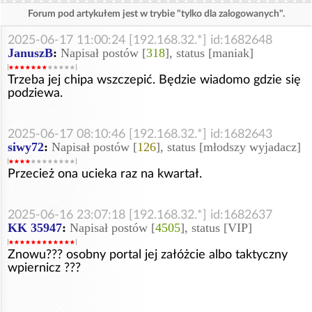
Forum pod artykułem jest w trybie "tylko dla zalogowanych".
2025-06-17 11:00:24 [192.168.32.*] id:1682648
JanuszB
:
Napisał postów [
318
], status [maniak]
Trzeba jej chipa wszczepić. Będzie wiadomo gdzie się
podziewa.
2025-06-17 08:10:46 [192.168.32.*] id:1682643
siwy72
:
Napisał postów [
126
], status [młodszy wyjadacz]
Przecież ona ucieka raz na kwartał.
2025-06-16 23:07:18 [192.168.32.*] id:1682637
KK 35947
:
Napisał postów [
4505
], status [VIP]
Znowu??? osobny portal jej załóżcie albo taktyczny
wpiernicz ???