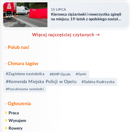
15 LIPCA
Kierowca ciężarówki i rowerzystka zginęli
na miejscu. 19-latek z opolskiego został
ranny
Więcej najczęściej czytanych →
Polub nas!
Chmura tagów
#Zaginiona nastolatka
#KMP Opole
#Opole
#Komenda Miejska Policji w Opolu
#Sabina Kudrzycka
#Poszukiwania nastolatki
Ogłoszenia
»
Praca
»
Wynajem
»
Rowery