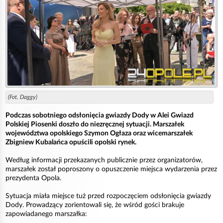
(Fot. Daggy)
Podczas sobotniego odsłonięcia gwiazdy Dody w Alei Gwiazd
Polskiej Piosenki doszło do niezręcznej sytuacji. Marszałek
województwa opolskiego Szymon Ogłaza oraz wicemarszałek
Zbigniew Kubalańca opuścili opolski rynek.
Według informacji przekazanych publicznie przez organizatorów,
marszałek został poproszony o opuszczenie miejsca wydarzenia przez
prezydenta Opola.
Sytuacja miała miejsce tuż przed rozpoczęciem odsłonięcia gwiazdy
Dody. Prowadzący zorientowali się, że wśród gości brakuje
zapowiadanego marszałka: