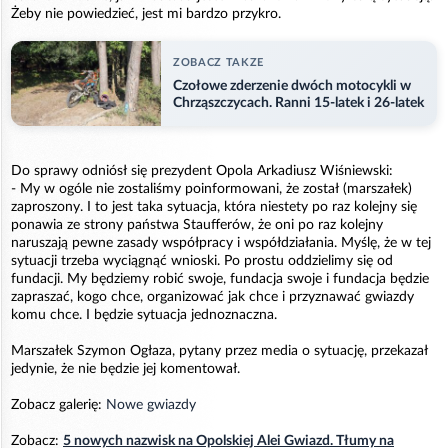
Żeby nie powiedzieć, jest mi bardzo przykro.
ZOBACZ TAKZE
Czołowe zderzenie dwóch motocykli w
Chrząszczycach. Ranni 15-latek i 26-latek
Do sprawy odniósł się prezydent Opola Arkadiusz Wiśniewski:
- My w ogóle nie zostaliśmy poinformowani, że został (marszałek)
zaproszony. I to jest taka sytuacja, która niestety po raz kolejny się
ponawia ze strony państwa Staufferów, że oni po raz kolejny
naruszają pewne zasady współpracy i współdziałania. Myślę, że w tej
sytuacji trzeba wyciągnąć wnioski. Po prostu oddzielimy się od
fundacji. My będziemy robić swoje, fundacja swoje i fundacja będzie
zapraszać, kogo chce, organizować jak chce i przyznawać gwiazdy
komu chce. I będzie sytuacja jednoznaczna.
Marszałek Szymon Ogłaza, pytany przez media o sytuację, przekazał
jedynie, że nie będzie jej komentował.
Zobacz galerię:
Nowe gwiazdy
Zobacz:
5 nowych nazwisk na Opolskiej Alei Gwiazd. Tłumy na