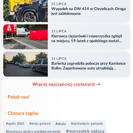
25 LIPCA
Wypadek na DW 414 w Chrzelicach. Droga
jest zablokowana
15 LIPCA
Kierowca ciężarówki i rowerzystka zginęli
na miejscu. 19-latek z opolskiego został
ranny
31 LIPCA
Barierka zagrodziła pobocze przy Kamionce
Bolko. Zaparkowane auta utrudniają
przejazd
Więcej najczęściej czytanych →
Polub nas!
Chmura tagów
#opole 2025
#aleja gwiazd
#doda
#odsłonięcie gwiazdy
#marszałek ogłaza
#fundacja stolicy polskiej piosenki