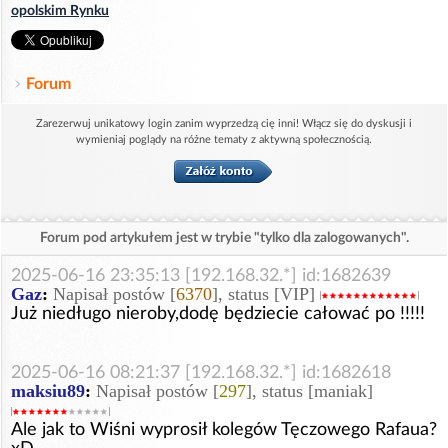
opolskim Rynku
Forum
Zarezerwuj unikatowy login zanim wyprzedzą cię inni! Włącz się do dyskusji i
wymieniaj poglądy na różne tematy z aktywną społecznością.
Forum pod artykułem jest w trybie "tylko dla zalogowanych".
2025-06-16 23:35:13 [192.168.32.*] id:1682639
Gaz
:
Napisał postów [
6370
], status [VIP]
Już niedługo nieroby,dodę będziecie całować po !!!!!
2025-06-16 08:21:37 [192.168.32.*] id:1682618
maksiu89
:
Napisał postów [
297
], status [maniak]
Ale jak to Wiśni wyprosił kolegów Tęczowego Rafaua?