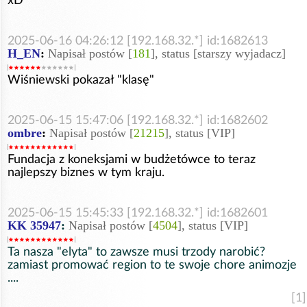
xD
2025-06-16 04:26:12 [192.168.32.*] id:1682613
H_EN
:
Napisał postów [
181
], status [starszy wyjadacz]
Wiśniewski pokazał "klasę"
2025-06-15 15:47:06 [192.168.32.*] id:1682602
ombre
:
Napisał postów [
21215
], status [VIP]
Fundacja z koneksjami w budżetówce to teraz
najlepszy biznes w tym kraju.
2025-06-15 15:45:33 [192.168.32.*] id:1682601
KK 35947
:
Napisał postów [
4504
], status [VIP]
Ta nasza "elyta" to zawsze musi trzody narobić?
zamiast promować region to te swoje chore animozje
....
[1]