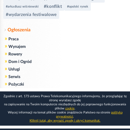
#konflikt
#arkadiusz wiśniewski
#opolski rynek
#wydarzenia festiwalowe
Ogłoszenia
»
Praca
»
Wynajem
»
Rowery
»
Dom i Ogród
»
Usługi
»
Serwis
»
Pożyczki
Zgodnie z art. 173 ustawy Prawa Telekomunikacyjnego informujemy, że przeglądając tę
stronę wyrażasz zgodę
na zapisywanie na Twoim komputerze niezbędnych do jej poprawnego funkcjonowania
plików
cookie
.
Więcej informacji na temat plików cookie znajdziecie Państwo na stronie
polityka
prywatności
.
Kliknij tutaj, aby wyrazić zgodę i ukryć komunikat.