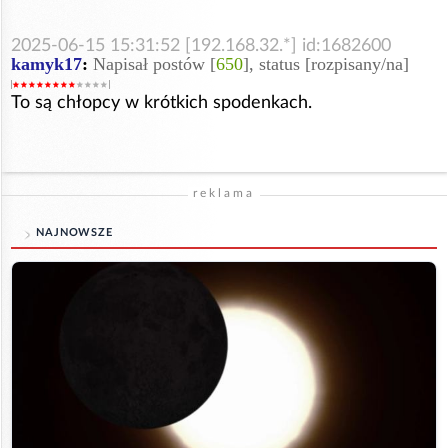
2025-06-15 15:31:52 [192.168.32.*] id:1682600
kamyk17
:
Napisał postów [
650
], status [rozpisany/na]
To są chłopcy w krótkich spodenkach.
reklama
NAJNOWSZE