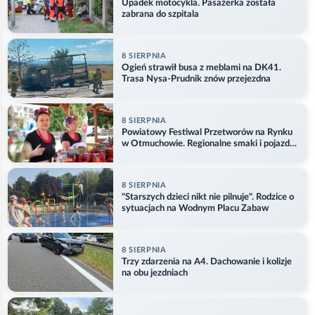
Upadek motocykla. Pasażerka została
zabrana do szpitala
8 SIERPNIA
Ogień strawił busa z meblami na DK41.
Trasa Nysa-Prudnik znów przejezdna
8 SIERPNIA
Powiatowy Festiwal Przetworów na Rynku
w Otmuchowie. Regionalne smaki i pojazdy
służb
8 SIERPNIA
"Starszych dzieci nikt nie pilnuje". Rodzice o
sytuacjach na Wodnym Placu Zabaw
8 SIERPNIA
Trzy zdarzenia na A4. Dachowanie i kolizje
na obu jezdniach