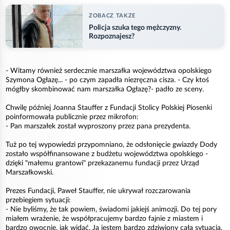
ZOBACZ TAKZE
Policja szuka tego mężczyzny.
Rozpoznajesz?
- Witamy również serdecznie marszałka województwa opolskiego
Szymona Ogłazę... - po czym zapadła niezręczna cisza. - Czy ktoś
mógłby skombinować nam marszałka Ogłazę?- padło ze sceny.
Chwilę później Joanna Stauffer z Fundacji Stolicy Polskiej Piosenki
poinformowała publicznie przez mikrofon:
- Pan marszałek został wyproszony przez pana prezydenta.
Tuż po tej wypowiedzi przypomniano, że odsłonięcie gwiazdy Dody
zostało współfinansowane z budżetu województwa opolskiego -
dzięki "małemu grantowi" przekazanemu fundacji przez Urząd
Marszałkowski.
Prezes Fundacji, Paweł Stauffer, nie ukrywał rozczarowania
przebiegiem sytuacji:
- Nie byliśmy, że tak powiem, świadomi jakiejś animozji. Do tej pory
miałem wrażenie, że współpracujemy bardzo fajnie z miastem i
bardzo owocnie, jak widać. Ja jestem bardzo zdziwiony całą sytuacją.