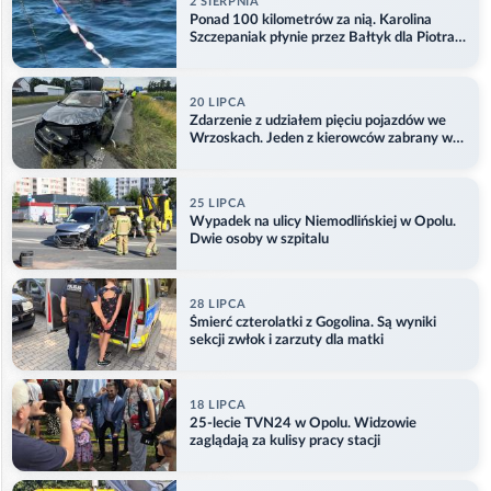
2 SIERPNIA
Ponad 100 kilometrów za nią. Karolina
Szczepaniak płynie przez Bałtyk dla Piotra.
Aktualizacja
20 LIPCA
Zdarzenie z udziałem pięciu pojazdów we
Wrzoskach. Jeden z kierowców zabrany w
kajdankach
25 LIPCA
Wypadek na ulicy Niemodlińskiej w Opolu.
Dwie osoby w szpitalu
28 LIPCA
Śmierć czterolatki z Gogolina. Są wyniki
sekcji zwłok i zarzuty dla matki
18 LIPCA
25-lecie TVN24 w Opolu. Widzowie
zaglądają za kulisy pracy stacji