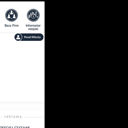
Baza Firm
Informator
miejski
reklama
ZĘŚCIEJ CZYTANE