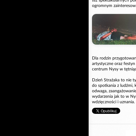
też spektakularnych po
ogromnym zainteresowa
Dla rodzin przygotowan
artystyczne oraz festyn
centrum Nysy w tętniąc
Dzień Strażaka to nie t
do spotkania z ludźmi, 
odwaga, zaangażowanie 
wydarzenia jak to w Ny
wdzięczności i uznania.