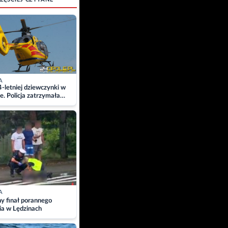
A
4-letniej dziewczynki w
e. Policja zatrzymała
A
ny finał porannego
ia w Lędzinach