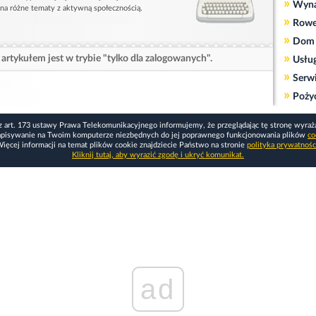
»
Wyn
 na różne tematy z aktywną społecznością.
»
Rowe
»
Dom 
»
artykułem jest w trybie "tylko dla zalogowanych".
Usłu
»
Serw
»
Poży
z art. 173 ustawy Prawa Telekomunikacyjnego informujemy, że przeglądając tę stronę wyraż
apisywanie na Twoim komputerze niezbędnych do jej poprawnego funkcjonowania plików
co
ięcej informacji na temat plików cookie znajdziecie Państwo na stronie
polityka prywatnośc
Kliknij tutaj, aby wyrazić zgodę i ukryć komunikat.
ad