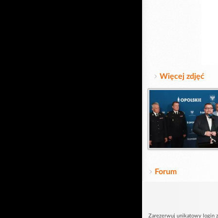
Więcej zdjęć
Forum
Zarezerwuj unikatowy login z