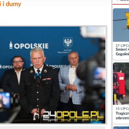
i i dumy
27 LIPC
Śmierć 
Gogolini
matkę
15 LIPC
Tragicz
zdarzen