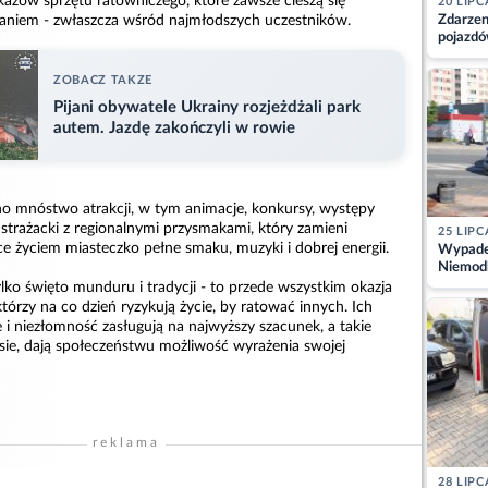
kazów sprzętu ratowniczego, które zawsze cieszą się
20 LIPC
niem - zwłaszcza wśród najmłodszych uczestników.
Zdarzen
pojazdó
z kiero
kajdank
ZOBACZ TAKZE
Pijani obywatele Ukrainy rozjeżdżali park
autem. Jazdę zakończyli w rowie
o mnóstwo atrakcji, w tym animacje, konkursy, występy
 strażacki z regionalnymi przysmakami, który zamieni
25 LIPC
e życiem miasteczko pełne smaku, muzyki i dobrej energii.
Wypadek
Niemodl
osoby w
ylko święto munduru i tradycji - to przede wszystkim okazja
którzy na co dzień ryzykują życie, by ratować innych. Ich
i niezłomność zasługują na najwyższy szacunek, a takie
sie, dają społeczeństwu możliwość wyrażenia swojej
reklama
28 LIPC