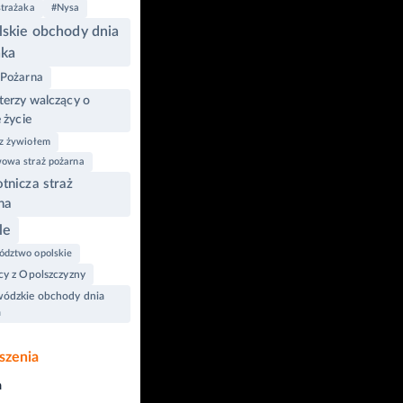
strażaka
#Nysa
skie obchody dnia
aka
 Pożarna
erzy walczący o
 życie
z żywiołem
owa straż pożarna
tnicza straż
na
le
dztwo opolskie
cy z Opolszczyzny
ódzkie obchody dnia
a
szenia
a