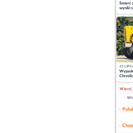
Śmierć c
wyniki s
matki
25 LIPC
Wypade
Chrzelic
zablok
Więcej 
Wię
Polu
Chmu