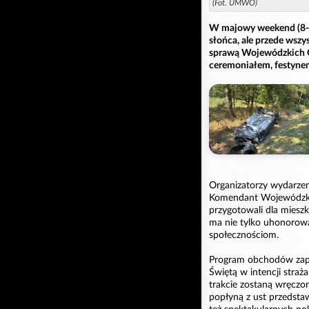
(Fot. UMWO)
W majowy weekend (8-1
słońca, ale przede wszy
sprawą Wojewódzkich O
ceremoniałem, festynem
Organizatorzy wydarzen
Komendant Wojewódzki
przygotowali dla miesz
ma nie tylko uhonorowa
społecznościom.
Program obchodów zapo
Świętą w intencji straża
trakcie zostaną wręczo
popłyną z ust przedsta