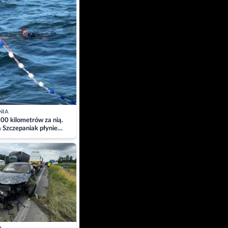
NIA
00 kilometrów za nią.
a Szczepaniak płynie
łtyk dla Piotra.
zacja