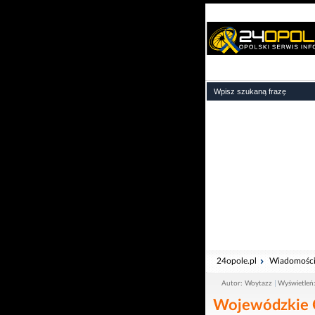
24opole.pl
Wiadomośc
Autor: Woytazz
Wyświetleń
Wojewódzkie O