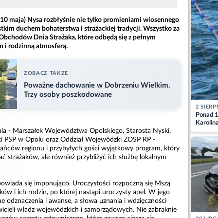
0 maja) Nysa rozbłyśnie nie tylko promieniami wiosennego
stkim duchem bohaterstwa i strażackiej tradycji. Wszystko za
bchodów Dnia Strażaka, które odbędą się z pełnym
 i rodzinną atmosferą.
ZOBACZ TAKZE
Poważne dachowanie w Dobrzeniu Wielkim.
Trzy osoby poszkodowane
2 SIERP
Ponad 1
Karolin
ia - Marszałek Województwa Opolskiego, Starosta Nyski,
przez Ba
Aktuali
 PSP w Opolu oraz Oddział Wojewódzki ZOSP RP -
kańców regionu i przybyłych gości wyjątkowy program, który
ć strażaków, ale również przybliżyć ich służbę lokalnym
wiada się imponująco. Uroczystości rozpoczną się Mszą
ków i ich rodzin, po której nastąpi uroczysty apel. W jego
ne odznaczenia i awanse, a słowa uznania i wdzięczności
wicieli władz wojewódzkich i samorządowych. Nie zabraknie