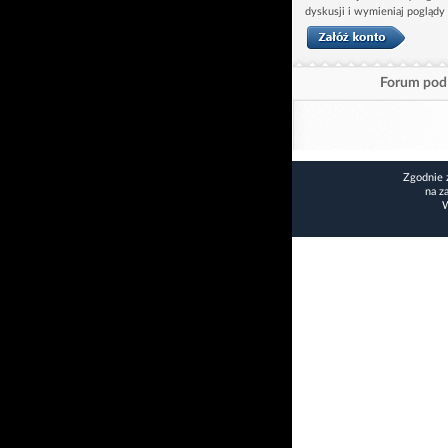
dyskusji i wymieniaj poglądy
Forum pod 
Zgodnie 
na z
W