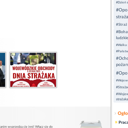
#Dzień 
#Opol
straż
#Straż
#Bohat
ludzkie
#Walka 
#Państw
#Ocho
pożar
#Opo
#Wojewó
#Straża
#Wojew
strażak
Ogło
»
Prac
anim wyprzedzą cię inni! Włącz się do