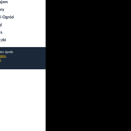
ajem
ry
i Ogród
gi
is
czki
asz zgodę
okie
.
i
.