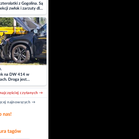
zterolatki z Gogolina. Są
ekcji zwłok i zarzuty dla
A
k na DW 414 w
ach. Droga jest
owana
najczęściej czytanych →
cej najnowszych →
b nas!
ra tagów