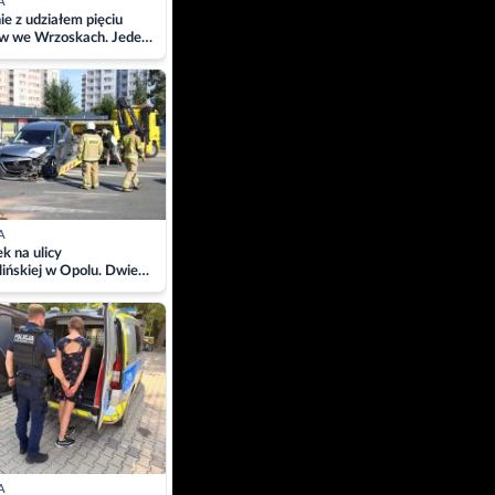
A
ie z udziałem pięciu
w we Wrzoskach. Jeden
wców zabrany w
ach
A
 na ulicy
ińskiej w Opolu. Dwie
 szpitalu
A