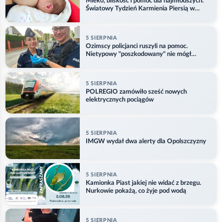
Mleko, bliskość i pomoc dla najmłodszych.
Światowy Tydzień Karmienia Piersią w
Opolu
5 SIERPNIA
Ozimscy policjanci ruszyli na pomoc.
Nietypowy "poszkodowany" nie mógł
odlecieć
5 SIERPNIA
POLREGIO zamówiło sześć nowych
elektrycznych pociągów
5 SIERPNIA
IMGW wydał dwa alerty dla Opolszczyzny
5 SIERPNIA
Kamionka Piast jakiej nie widać z brzegu.
Nurkowie pokażą, co żyje pod wodą
5 SIERPNIA