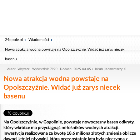
24opole.pl
Wiadomości
Nowa atrakcja wodna powstaje na Opolszczyźnie. Widać już zarys niecek
basenu
Autor: Woytazz
Wyświetleń: 7990
Dodano: 2025-03-05 / 10:08
Komentarzy: 0
Nowa atrakcja wodna powstaje na
Opolszczyźnie. Widać już zarys niecek
basenu
Na Opolszczyźnie, w Gogolinie, powstaje nowoczesny basen odkryty,
który wkrótce ma przyciągnąć miłośników wodnych atrakcji.
Inwestycja realizowana za kwotę 18,6 miliona złotych zmienia oblicze
dawnej letniej pływalni, która przez ostatnie lata była nieczynna z