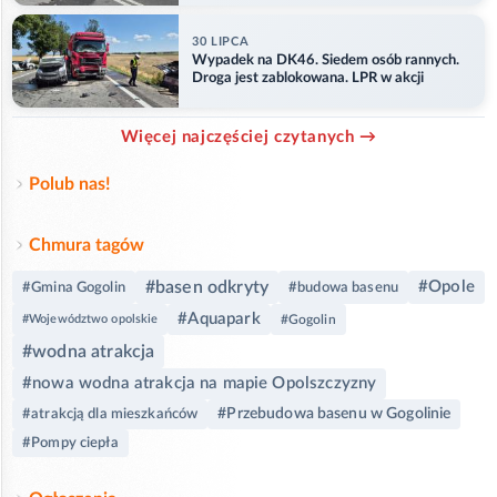
30 LIPCA
Wypadek na DK46. Siedem osób rannych.
Droga jest zablokowana. LPR w akcji
Więcej najczęściej czytanych →
Polub nas!
Chmura tagów
#basen odkryty
#Opole
#Gmina Gogolin
#budowa basenu
#Aquapark
#Województwo opolskie
#Gogolin
#wodna atrakcja
#nowa wodna atrakcja na mapie Opolszczyzny
#Przebudowa basenu w Gogolinie
#atrakcją dla mieszkańców
#Pompy ciepła