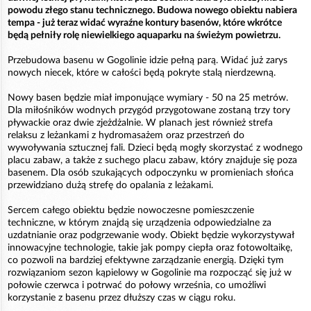
powodu złego stanu technicznego. Budowa nowego obiektu nabiera
tempa - już teraz widać wyraźne kontury basenów, które wkrótce
będą pełniły rolę niewielkiego aquaparku na świeżym powietrzu.
Przebudowa basenu w Gogolinie idzie pełną parą. Widać już zarys
nowych niecek, które w całości będą pokryte stalą nierdzewną.
Nowy basen będzie miał imponujące wymiary - 50 na 25 metrów.
Dla miłośników wodnych przygód przygotowane zostaną trzy tory
pływackie oraz dwie zjeżdżalnie. W planach jest również strefa
relaksu z leżankami z hydromasażem oraz przestrzeń do
wywoływania sztucznej fali. Dzieci będą mogły skorzystać z wodnego
placu zabaw, a także z suchego placu zabaw, który znajduje się poza
basenem. Dla osób szukających odpoczynku w promieniach słońca
przewidziano dużą strefę do opalania z leżakami.
Sercem całego obiektu będzie nowoczesne pomieszczenie
techniczne, w którym znajdą się urządzenia odpowiedzialne za
uzdatnianie oraz podgrzewanie wody. Obiekt będzie wykorzystywał
innowacyjne technologie, takie jak pompy ciepła oraz fotowoltaikę,
co pozwoli na bardziej efektywne zarządzanie energią. Dzięki tym
rozwiązaniom sezon kąpielowy w Gogolinie ma rozpocząć się już w
połowie czerwca i potrwać do połowy września, co umożliwi
korzystanie z basenu przez dłuższy czas w ciągu roku.