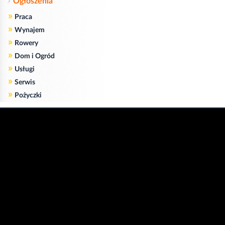
Ogłoszenia
»
Praca
»
Wynajem
»
Rowery
»
Dom i Ogród
»
Usługi
»
Serwis
»
Pożyczki
Zgodnie z art. 173 ustawy Prawa Telekomunikacyjnego informujemy, że przeglądając tę
stronę wyrażasz zgodę
na zapisywanie na Twoim komputerze niezbędnych do jej poprawnego funkcjonowania
plików
cookie
.
Więcej informacji na temat plików cookie znajdziecie Państwo na stronie
polityka
prywatności
.
Kliknij tutaj, aby wyrazić zgodę i ukryć komunikat.
Copyright © 2006-2026
Strona główna 24opole.pl
by 24opole sp. z o.o.
www.hotele.24opole.pl
v4.30.7
2026-08-06 01:15
użytkownicy on-line: 3511
Panel Klienta