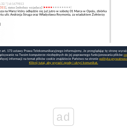
.32.*] id:1679813
311
], status [młodszy wyjadacz]
za na Marsz który odbędzie się już jutro w sobotę 01 Marca w Opolu, zbiórka
niu ulic Andrzeja Struga oraz Władysława Reymonta, za wiaduktem Żołnierzy
.
]
z art. 173 ustawy Prawa Telekomunikacyjnego informujemy, że przeglądając tę stronę wyraż
apisywanie na Twoim komputerze niezbędnych do jej poprawnego funkcjonowania plików
co
ięcej informacji na temat plików cookie znajdziecie Państwo na stronie
polityka prywatnośc
Kliknij tutaj, aby wyrazić zgodę i ukryć komunikat.
ad