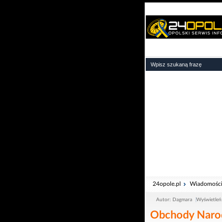
24opole.pl
Wiadomośc
Autor: Dagmara
Wyświetleń
Obchody Narod