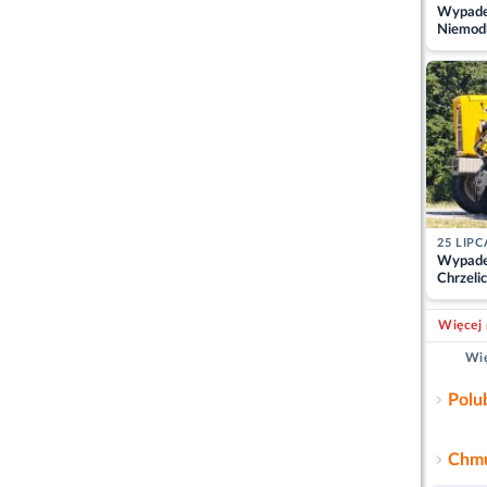
Wypadek
Niemodl
osoby w
25 LIPC
Wypade
Chrzelic
zablok
Więcej 
Wię
Polu
Chmu