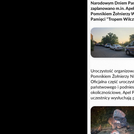
Narodowym Dniem Pami
zaplanowano m.in. Apel
Pomnikiem Żołnierzy Wy
Pamięci "Tropem Wilcz
Uroczystość organizow
Pomnikiem Żołnierzy N
Oficjalna część uroczy
państwowego i podniesi
okolicznościowe, Apel 
uczestnicy wysłuchają p