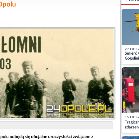
Opolu
27 LIPC
Śmierć 
Gogolini
matkę
15 LIPC
Tragicz
zdarzen
olu odbędą się oficjalne uroczystości związane z