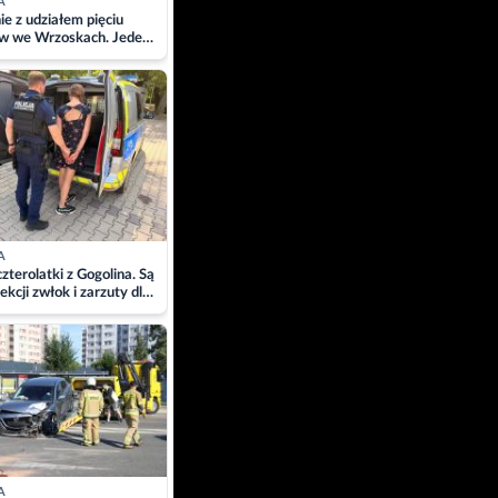
A
ie z udziałem pięciu
w we Wrzoskach. Jeden
wców zabrany w
ach
A
zterolatki z Gogolina. Są
ekcji zwłok i zarzuty dla
A