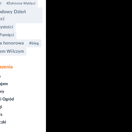
e
#Żołnierze Wyklęci
odowy Dzień
ci
ystości
Pamięci
a honorowa
#bieg
em Wilczym
szenia
a
ajem
ry
i Ogród
gi
is
czki