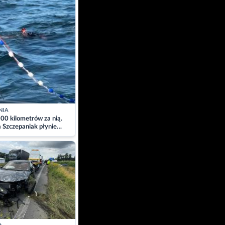
NIA
00 kilometrów za nią.
a Szczepaniak płynie
łtyk dla Piotra.
zacja