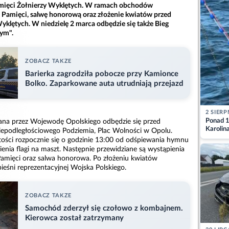
ęci Żołnierzy Wyklętych. W ramach obchodów
 Pamięci, salwę honorową oraz złożenie kwiatów przed
klętych. W niedzielę 2 marca odbędzie się także Bieg
ym".
ZOBACZ TAKZE
Barierka zagrodziła pobocze przy Kamionce
Bolko. Zaparkowane auta utrudniają przejazd
2 SIERP
Ponad 1
ana przez Wojewodę Opolskiego odbędzie się przed
Karolin
iepodległościowego Podziemia, Plac Wolności w Opolu.
przez Ba
stości rozpocznie się o godzinie 13:00 od odśpiewania hymnu
Aktuali
enia flagi na maszt. Następnie przewidziane są wystąpienia
Pamięci oraz salwa honorowa. Po złożeniu kwiatów
ieśni reprezentacyjnej Wojska Polskiego.
ZOBACZ TAKZE
Samochód zderzył się czołowo z kombajnem.
Kierowca został zatrzymany