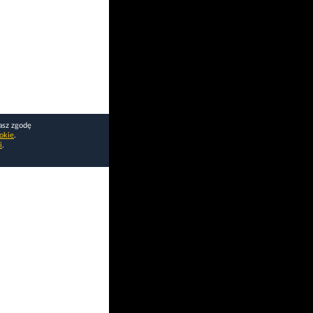
asz zgodę
okie
.
i
.