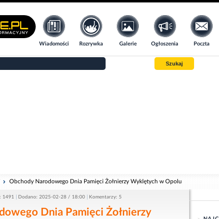
Wiadomości
Rozrywka
Galerie
Ogłoszenia
Poczta
Szukaj
i
Obchody Narodowego Dnia Pamięci Żołnierzy Wyklętych w Opolu
: 1491
Dodano: 2025-02-28 / 18:00
Komentarzy: 5
owego Dnia Pamięci Żołnierzy
NAJC