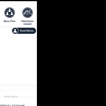
Baza Firm
Informator
miejski
reklama
ZĘŚCIEJ CZYTANE