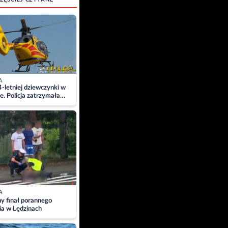
A
4-letniej dziewczynki w
e. Policja zatrzymała
A
ny finał porannego
ia w Lędzinach