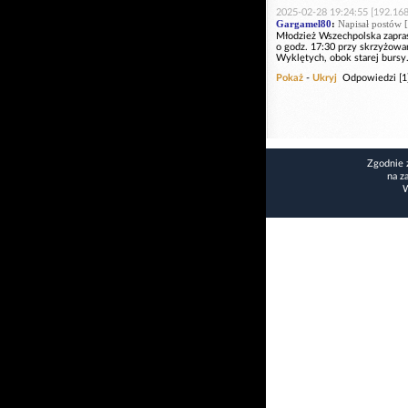
2025-02-28 19:24:55 [192.168
Gargamel80
:
Napisał postów [
Młodzież Wszechpolska zapras
o godz. 17:30 przy skrzyżowa
Wyklętych, obok starej bursy
Pokaż
-
Ukryj
Odpowiedzi [1
Zgodnie 
na z
W