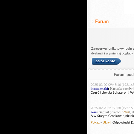
Forum
Zarezerwuj unikatowy login z
dyskusji i wymieniaj poglądy
Forum pod 
2025-03-02 09:45:16 [192.168
ktostamtaki
:
Napisała postów 
Cześć i chwała Bohaterom!
2025-02-28 21:58:38 [192.168
Gaz
:
Napisał postów [
6364
], 
A w Starym Grodkowie,nic nie
Pokaż
-
Ukryj
Odpowiedzi [1