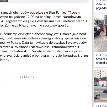
20 LIPC
Zdarzen
pojazdó
z kiero
w ramach obchodów odbędzie się Bieg Pamięci "Tropem
kajdank
nowano na godzinę 12:00 na parkingu przed Narodowym
nki. Biegacze zmierzą się z dystansami 1945 metrów oraz 10
jąc Żołnierzy Niezłomnych w sportowy sposób.
i Żołnierzy Wyklętych obchodzony jest 1 marca jako hołd
go podziemia niepodległościowego, którzy sprzeciwiali się
owi w Polsce. Data ta nawiązuje do egzekucji przywódców
rzeszenia "Wolność i Niezawisłość", zamordowanych 1
zieniu mokotowskim. Święto zostało ustanowione przez
28 LIPC
y przywrócić pamięć o bohaterach drugiej konspiracji, przez
Śmierć c
torii.
wyniki s
matki
reklama
25 LIPC