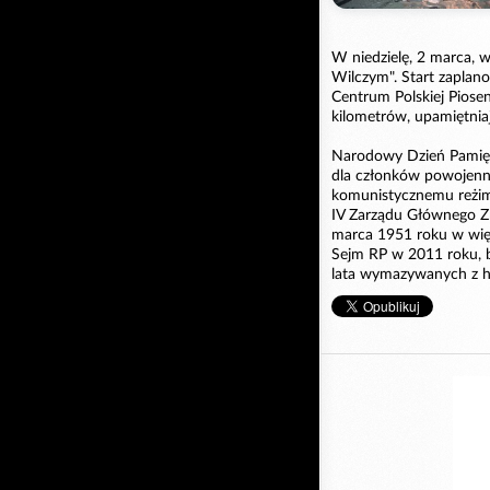
W niedzielę, 2 marca, 
Wilczym". Start zapla
Centrum Polskiej Piose
kilometrów, upamiętnia
Narodowy Dzień Pamięc
dla członków powojenne
komunistycznemu reżim
IV Zarządu Głównego Z
marca 1951 roku w wię
Sejm RP w 2011 roku, b
lata wymazywanych z his