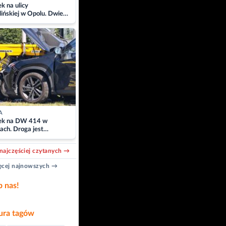
 na ulicy
ińskiej w Opolu. Dwie
 szpitalu
A
k na DW 414 w
ach. Droga jest
owana
najczęściej czytanych →
cej najnowszych →
b nas!
ra tagów