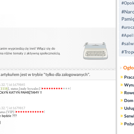
#Opol
#Nar
Pamię
#urocz
#Apel 
#salw
anim wyprzedzą cię inni! Włącz się do
#Trop
 na różne tematy z aktywną społecznością.
Ogło
artykułem jest w trybie "tylko dla zalogowanych".
»
Prac
»
.32.*] id:1679845
Wyn
[
1116
], status [stały bywalec]
»
 WOŁYŃ KATYŃ PAMIĘTAMY !!
Rowe
»
Dom 
»
.32.*] id:1679817
Usłu
status [VIP]
»
 będzie ???
Serw
»
]
Poży