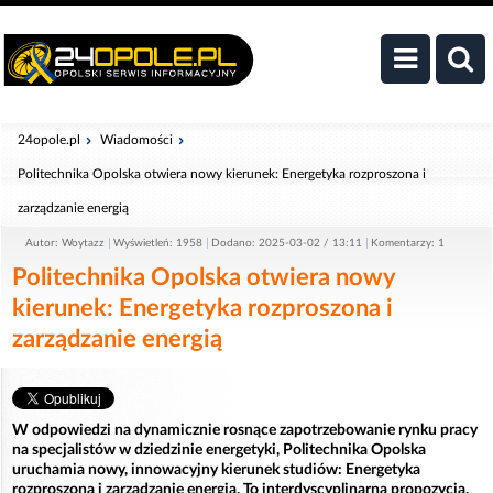
24opole.pl
Wiadomości
Politechnika Opolska otwiera nowy kierunek: Energetyka rozproszona i
zarządzanie energią
Autor: Woytazz
Wyświetleń: 1958
Dodano: 2025-03-02 / 13:11
Komentarzy: 1
Politechnika Opolska otwiera nowy
kierunek: Energetyka rozproszona i
zarządzanie energią
W odpowiedzi na dynamicznie rosnące zapotrzebowanie rynku pracy
na specjalistów w dziedzinie energetyki, Politechnika Opolska
uruchamia nowy, innowacyjny kierunek studiów: Energetyka
rozproszona i zarządzanie energią. To interdyscyplinarna propozycja,