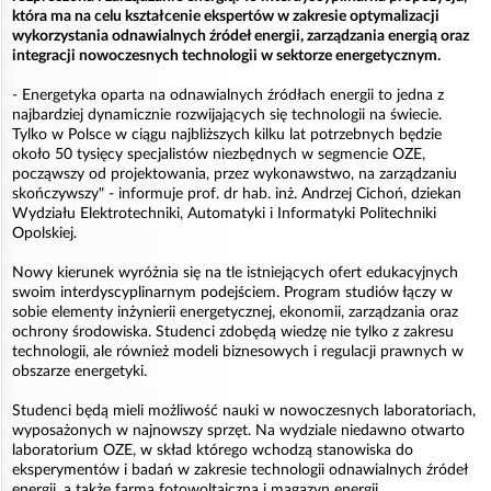
która ma na celu kształcenie ekspertów w zakresie optymalizacji
wykorzystania odnawialnych źródeł energii, zarządzania energią oraz
integracji nowoczesnych technologii w sektorze energetycznym.
- Energetyka oparta na odnawialnych źródłach energii to jedna z
najbardziej dynamicznie rozwijających się technologii na świecie.
Tylko w Polsce w ciągu najbliższych kilku lat potrzebnych będzie
około 50 tysięcy specjalistów niezbędnych w segmencie OZE,
począwszy od projektowania, przez wykonawstwo, na zarządzaniu
skończywszy" - informuje prof. dr hab. inż. Andrzej Cichoń, dziekan
Wydziału Elektrotechniki, Automatyki i Informatyki Politechniki
Opolskiej.
Nowy kierunek wyróżnia się na tle istniejących ofert edukacyjnych
swoim interdyscyplinarnym podejściem. Program studiów łączy w
sobie elementy inżynierii energetycznej, ekonomii, zarządzania oraz
ochrony środowiska. Studenci zdobędą wiedzę nie tylko z zakresu
technologii, ale również modeli biznesowych i regulacji prawnych w
obszarze energetyki.
Studenci będą mieli możliwość nauki w nowoczesnych laboratoriach,
wyposażonych w najnowszy sprzęt. Na wydziale niedawno otwarto
laboratorium OZE, w skład którego wchodzą stanowiska do
eksperymentów i badań w zakresie technologii odnawialnych źródeł
energii, a także farma fotowoltaiczna i magazyn energii.