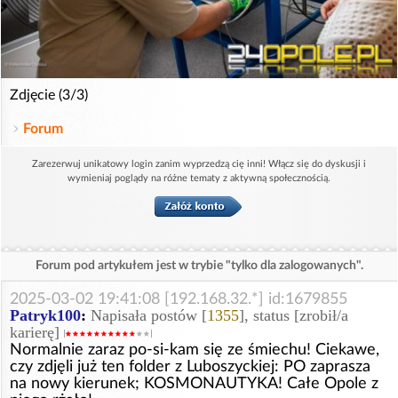
Zdjęcie (3/3)
Forum
Zarezerwuj unikatowy login zanim wyprzedzą cię inni! Włącz się do dyskusji i
wymieniaj poglądy na różne tematy z aktywną społecznością.
Forum pod artykułem jest w trybie "tylko dla zalogowanych".
2025-03-02 19:41:08 [192.168.32.*] id:1679855
Patryk100
:
Napisała postów [
1355
], status [zrobił/a
karierę]
Normalnie zaraz po-si-kam się ze śmiechu! Ciekawe,
czy zdjęli już ten folder z Luboszyckiej: PO zaprasza
na nowy kierunek; KOSMONAUTYKA! Całe Opole z