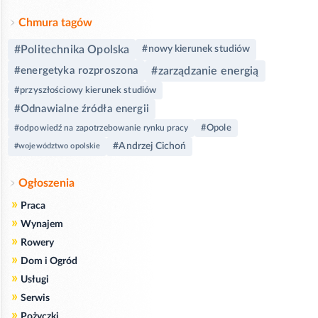
Chmura tagów
#Politechnika Opolska
#nowy kierunek studiów
#energetyka rozproszona
#zarządzanie energią
#przyszłościowy kierunek studiów
#Odnawialne źródła energii
#Opole
#odpowiedź na zapotrzebowanie rynku pracy
#Andrzej Cichoń
#województwo opolskie
Ogłoszenia
»
Praca
»
Wynajem
»
Rowery
»
Dom i Ogród
»
Usługi
»
Serwis
»
Pożyczki