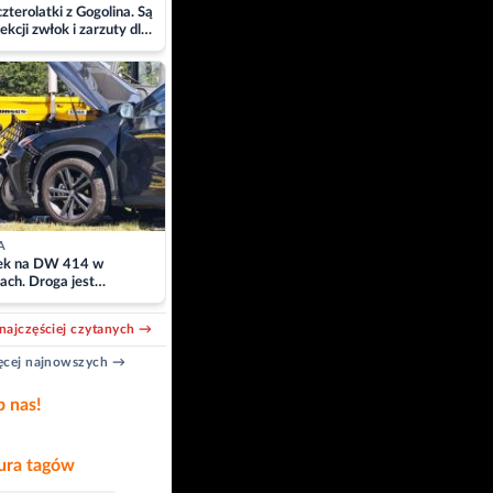
zterolatki z Gogolina. Są
ekcji zwłok i zarzuty dla
A
k na DW 414 w
ach. Droga jest
owana
najczęściej czytanych →
cej najnowszych →
b nas!
ra tagów