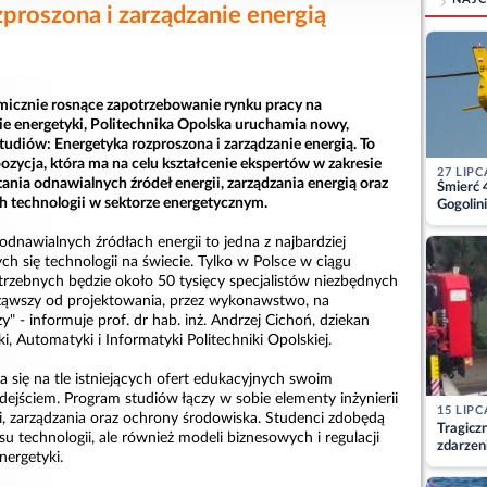
proszona i zarządzanie energią
icznie rosnące zapotrzebowanie rynku pracy na
ie energetyki, Politechnika Opolska uruchamia nowy,
udiów: Energetyka rozproszona i zarządzanie energią. To
ozycja, która ma na celu kształcenie ekspertów w zakresie
27 LIPC
ania odnawialnych źródeł energii, zarządzania energią oraz
Śmierć 
h technologii w sektorze energetycznym.
Gogolini
matkę
odnawialnych źródłach energii to jedna z najbardziej
ch się technologii na świecie. Tylko w Polsce w ciągu
potrzebnych będzie około 50 tysięcy specjalistów niezbędnych
ąwszy od projektowania, przez wykonawstwo, na
" - informuje prof. dr hab. inż. Andrzej Cichoń, dziekan
i, Automatyki i Informatyki Politechniki Opolskiej.
 się na tle istniejących ofert edukacyjnych swoim
dejściem. Program studiów łączy w sobie elementy inżynierii
15 LIPC
i, zarządzania oraz ochrony środowiska. Studenci zdobędą
Tragicz
su technologii, ale również modeli biznesowych i regulacji
zdarzen
ergetyki.