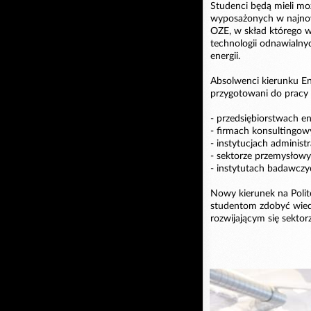
Studenci będą mieli mo
wyposażonych w najnow
OZE, w skład którego 
technologii odnawialnyc
energii.
Absolwenci kierunku En
przygotowani do pracy
- przedsiębiorstwach e
- firmach konsultingow
- instytucjach administ
- sektorze przemysłow
- instytutach badawczy
Nowy kierunek na Polite
studentom zdobyć wied
rozwijającym się sekto