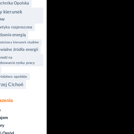
echnika Opolska
 kierunek
ów
etyka rozproszona
dzanie energią
łościowy kierunek studiów
ialne źródła energii
iedź na
ebowanie rynku pracy
ództwo opolskie
zej Cichoń
szenia
a
ajem
ry
i Ogród