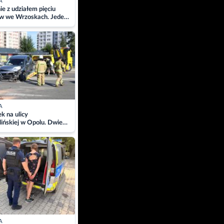
A
ie z udziałem pięciu
w we Wrzoskach. Jeden
wców zabrany w
ach
A
 na ulicy
ińskiej w Opolu. Dwie
 szpitalu
A