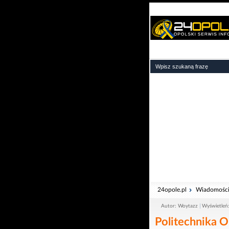
24opole.pl
Wiadomośc
Autor: Woytazz
Wyświetleń
Politechnika O