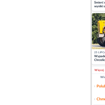
Śmierć c
wyniki s
matki
25 LIPC
Wypade
Chrzelic
zablok
Więcej 
Wię
Polu
Chmu