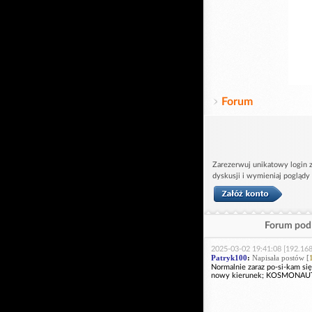
Forum
Zarezerwuj unikatowy login z
dyskusji i wymieniaj poglądy
Forum pod 
2025-03-02 19:41:08 [192.168
Patryk100
:
Napisała postów [
Normalnie zaraz po-si-kam się
nowy kierunek; KOSMONAUTYK