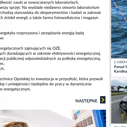
żliwość nauki w nowoczesnych laboratoriach,
szy sprzęt. Na wydziale niedawno otwarto laboratorium
wchodzą stanowiska do eksperymentów i badań w zakresie
h źródeł energii, a także farma fotowoltaiczna i magazyn
ergetyka rozproszona i zarządzanie energią będą
 w:
nergetycznych zajmujących się OZE,
ych doradzających w zakresie efektywności energetycznej,
racji publicznej odpowiedzialnych za politykę energetyczną,
2 SIERP
ym,
Ponad 1
ch.
Karolin
przez Ba
chnice Opolskiej to inwestycja w przyszłość, która pozwoli
Aktuali
zę i umiejętności niezbędne do pracy w dynamicznie
rze energetycznym.
NASTĘPNE