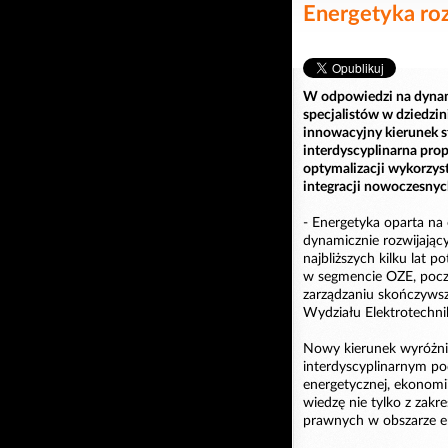
Energetyka roz
W odpowiedzi na dynam
specjalistów w dziedzin
innowacyjny kierunek st
interdyscyplinarna prop
optymalizacji wykorzyst
integracji nowoczesnyc
- Energetyka oparta na 
dynamicznie rozwijający
najbliższych kilku lat 
w segmencie OZE, pocz
zarządzaniu skończywszy
Wydziału Elektrotechnik
Nowy kierunek wyróżnia
interdyscyplinarnym po
energetycznej, ekonomi
wiedzę nie tylko z zakre
prawnych w obszarze en