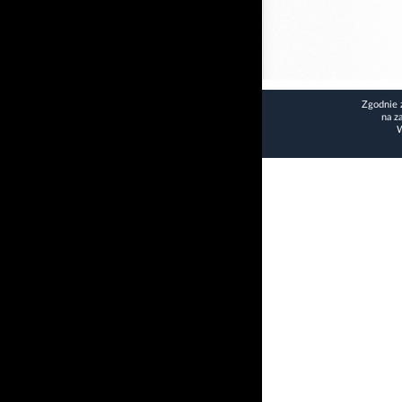
Zgodnie 
na z
W