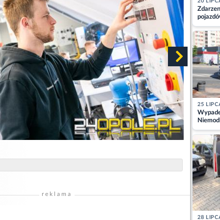
20 LIPC
Zdarzen
pojazdó
z kiero
kajdank
25 LIPC
Wypadek
Niemodl
osoby w
reklama
28 LIPC