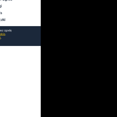
gi
is
czki
asz zgodę
okie
.
i
.