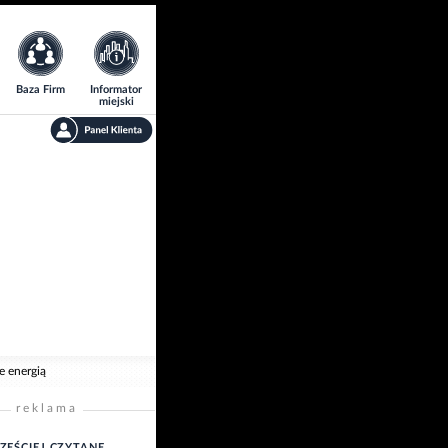
Baza Firm
Informator
miejski
e energią
reklama
ZĘŚCIEJ CZYTANE