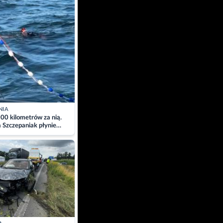
NIA
00 kilometrów za nią.
a Szczepaniak płynie
łtyk dla Piotra.
zacja