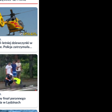
A
4-letniej dziewczynki w
e. Policja zatrzymała
A
ny finał porannego
ia w Lędzinach