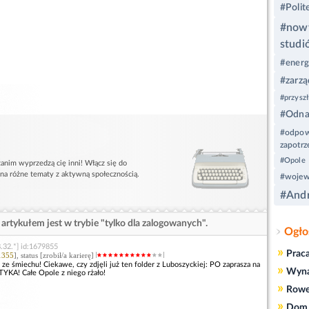
#Polit
#nowy
studi
#energ
#zarzą
#przysz
#Odnaw
#odpow
zapotrz
#Opole
anim wyprzedzą cię inni! Włącz się do
 na różne tematy z aktywną społecznością.
#wojew
#Andr
artykułem jest w trybie "tylko dla zalogowanych".
Ogło
.32.*] id:1679855
»
Prac
1355
], status [zrobił/a karierę]
 ze śmiechu! Ciekawe, czy zdjęli już ten folder z Luboszyckiej: PO zaprasza na
»
Wyn
A! Całe Opole z niego rżało!
»
Rowe
»
Dom 