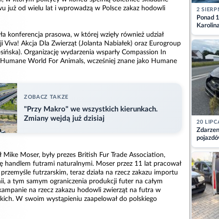
u już od wielu lat i wprowadzą w Polsce zakaz hodowli
2 SIERP
Ponad 1
Karolin
przez Ba
a konferencja prasowa, w której wzięły również udział
Aktuali
ji Viva! Akcja Dla Zwierząt (Jolanta Nabiałek) oraz Eurogroup
sińska). Organizację wydarzenia wsparły Compassion In
i Humane World For Animals, wcześniej znane jako Humane
ZOBACZ TAKZE
"Przy Makro" we wszystkich kierunkach.
Zmiany wejdą już dzisiaj
20 LIPC
Zdarzen
pojazdó
z kiero
kajdank
Mike Moser, były prezes British Fur Trade Association,
się handlem futrami naturalnymi. Moser przez 11 lat pracował
rzemyśle futrzarskim, teraz działa na rzecz zakazu importu
nii, a tym samym ograniczenia produkcji futer na całym
 kampanie na rzecz zakazu hodowli zwierząt na futra w
skich. W swoim wystąpieniu zaapelował do polskiego