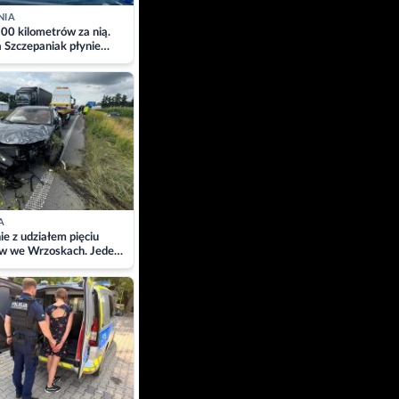
NIA
00 kilometrów za nią.
a Szczepaniak płynie
łtyk dla Piotra.
zacja
A
ie z udziałem pięciu
w we Wrzoskach. Jeden
wców zabrany w
ach