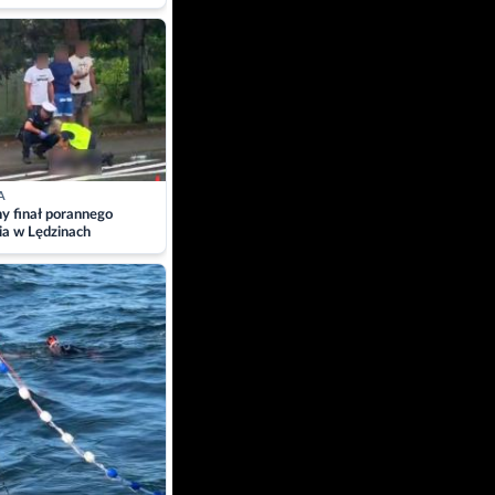
A
ny finał porannego
ia w Lędzinach