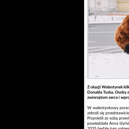
Z okazji Walentynek kil
Donalda Tuska. Osoby z 
zwierzętom serce i wpro
W walentynkowy porane
zebrali się przedstawic
Przynieśli ze sobą pra
powiedziała Anna Iżyńs
2025 będzie tym rokiem