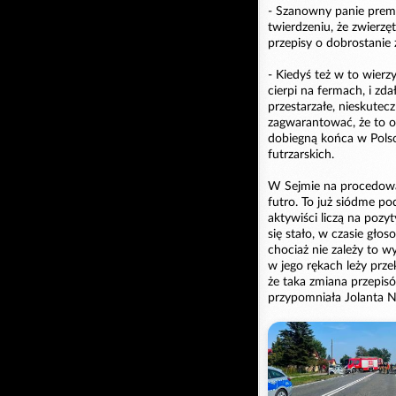
- Szanowny panie premie
twierdzeniu, że zwierzę
przepisy o dobrostanie 
- Kiedyś też w to wierz
cierpi na fermach, i zd
przestarzałe, nieskutecz
zagwarantować, że to ok
dobiegną końca w Polsce
futrzarskich.
W Sejmie na procedowan
futro. To już siódme p
aktywiści liczą na poz
się stało, w czasie gło
chociaż nie zależy to wy
w jego rękach leży prze
że taka zmiana przepis
przypomniała Jolanta Na