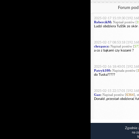
Forum pod 
2025-02-17 15:19:30 [192.168
RobercikM
:
Napisał postów [
1
Ludzi obdziera TuSSk ze skór 
2025-02-17 08:53:18 [192.168
chrząszcz
:
Napisał postów [
57
a co z bąkami czy kozami ?
2025-02-16 18:40:01 [192.168
Patryk100
:
Napisała postów [
do Tuska?????
2025-02-15 22:17:01 [192.168
Gaz
:
Napisał postów [
6364
], 
Donald ,przestań obdzierać fut
Zgodnie 
na z
W