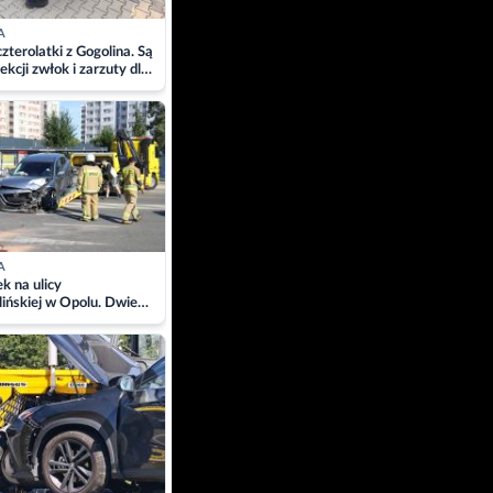
A
zterolatki z Gogolina. Są
ekcji zwłok i zarzuty dla
A
 na ulicy
ińskiej w Opolu. Dwie
 szpitalu