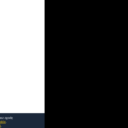
asz zgodę
okie
.
i
.