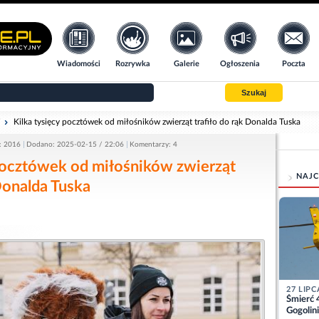
Wiadomości
Rozrywka
Galerie
Ogłoszenia
Poczta
Szukaj
i
Kilka tysięcy pocztówek od miłośników zwierząt trafiło do rąk Donalda Tuska
: 2016
Dodano: 2025-02-15 / 22:06
Komentarzy: 4
pocztówek od miłośników zwierząt
NAJC
 Donalda Tuska
27 LIPC
Śmierć 
Gogolini