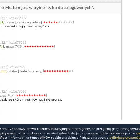
artykułem jest w trybie "tylko dla zalogowanych".
.32.*] id:1679589
94
], status [starszy wyjadacz]
a zwierzęta mają mieć lepiej? xD
.32.*] id:1679583
71
], status [VIP]
.32.*] id:1679568
1355
], status [zrobił/a karierę]
.32.*] id:1679566
status [VIP]
rzaki ze skóry,miłośnicy nutri cie proszą.
z art. 173 ustawy Prawa Telekomunikacyjnego informujemy, że przeglądając tę stronę wyraż
apisywanie na Twoim komputerze niezbędnych do jej poprawnego funkcjonowania plików
co
ięcej informacji na temat plików cookie znajdziecie Państwo na stronie
polityka prywatnośc