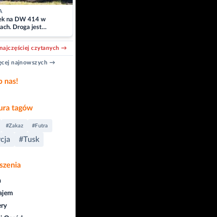
A
k na DW 414 w
ach. Droga jest
owana
najczęściej czytanych →
cej najnowszych →
b nas!
ra tagów
#Zakaz
#Futra
cja
#Tusk
szenia
a
ajem
ry