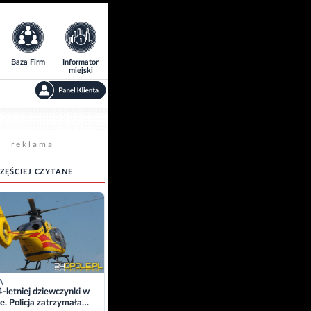
Baza Firm
Informator
miejski
reklama
ZĘŚCIEJ CZYTANE
A
4-letniej dziewczynki w
e. Policja zatrzymała