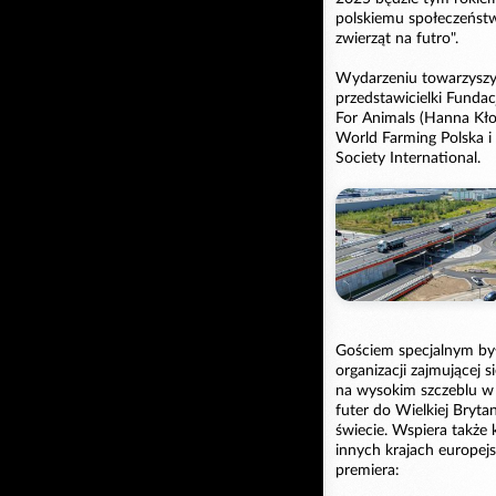
polskiemu społeczeństw
zwierząt na futro".
Wydarzeniu towarzyszył
przedstawicielki Fundac
For Animals (Hanna Kło
World Farming Polska 
Society International.
Gościem specjalnym był 
organizacji zajmującej 
na wysokim szczeblu w p
futer do Wielkiej Bryta
świecie. Wspiera także
innych krajach europej
premiera: