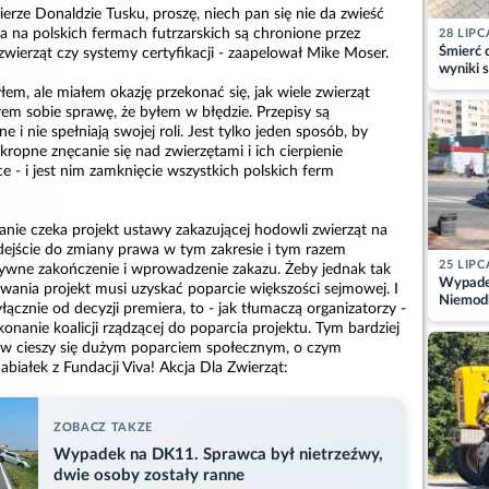
rze Donaldzie Tusku, proszę, niech pan się nie da zwieść
ta na polskich fermach futrzarskich są chronione przez
28 LIPC
Śmierć c
zwierząt czy systemy certyfikacji - zaapelował Mike Moser.
wyniki s
matki
yłem, ale miałem okazję przekonać się, jak wiele zwierząt
ałem sobie sprawę, że byłem w błędzie. Przepisy są
ne i nie spełniają swojej roli. Jest tylko jeden sposób, by
ropne znęcanie się nad zwierzętami i ich cierpienie
 - i jest nim zamknięcie wszystkich polskich ferm
ie czeka projekt ustawy zakazującej hodowli zwierząt na
odejście do zmiany prawa w tym zakresie i tym razem
25 LIPC
ytywne zakończenie i wprowadzenie zakazu. Żeby jednak tak
Wypadek
sowania projekt musi uzyskać poparcie większości sejmowej. I
Niemodl
łącznie od decyzji premiera, to - jak tłumaczą organizatorzy -
osoby w
konanie koalicji rządzącej do poparcia projektu. Tym bardziej
ów cieszy się dużym poparciem społecznym, o czym
białek z Fundacji Viva! Akcja Dla Zwierząt:
ZOBACZ TAKZE
Wypadek na DK11. Sprawca był nietrzeźwy,
dwie osoby zostały ranne