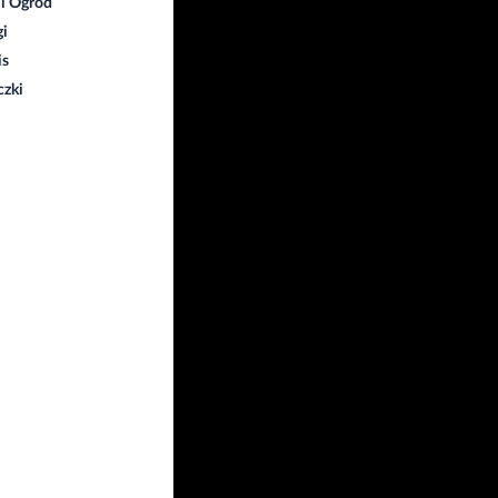
i Ogród
gi
is
czki