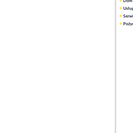
»
Dom 
»
Usłu
»
Serw
»
Poży