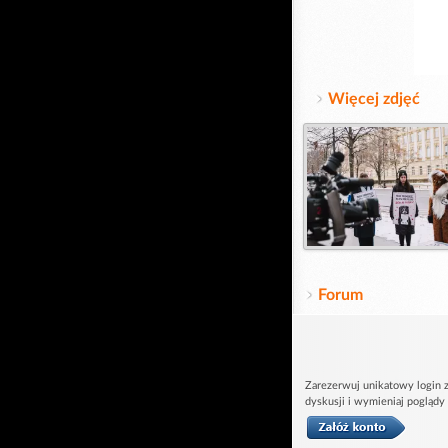
Więcej zdjęć
Forum
Zarezerwuj unikatowy login z
dyskusji i wymieniaj poglądy