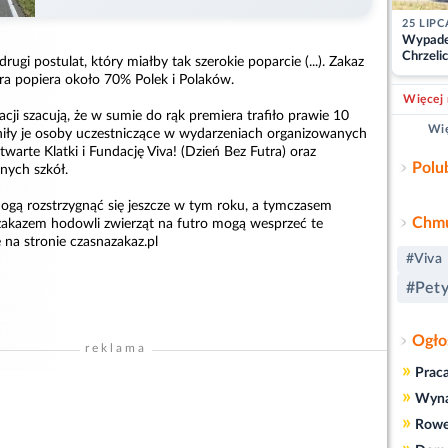
25 LIPC
Wypade
Chrzelic
drugi postulat, który miałby tak szerokie poparcie (...). Zakaz
zablok
tra popiera około 70% Polek i Polaków.
Więcej 
acji szacują, że w sumie do rąk premiera trafiło prawie 10
Wię
iły je osoby uczestniczące w wydarzeniach organizowanych
warte Klatki i Fundację Viva! (Dzień Bez Futra) oraz
Polu
nych szkół.
ogą rozstrzygnąć się jeszcze w tym roku, a tymczasem
Chmu
zakazem hodowli zwierząt na futro mogą wesprzeć te
ę na stronie czasnazakaz.pl
#Viva
#Pety
Ogło
reklama
»
Prac
»
Wyn
»
Rowe