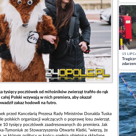
matkę
15 LIPC
Tragicz
zdarzen
ka tysięcy pocztówek od miłośników zwierząt trafiło do rąk
całej Polski wzywają w nich premiera, aby okazał
wadził zakaz hodowli na futro.
k przed Kancelarią Prezesa Rady Ministrów Donalda Tuska
iele polskich organizacji walczących o poprawę losu zwierząt.
wie 10 tysięcy pocztówek zaadresowanych do premiera. Jak
ka-Tymoniuk ze Stowarzyszenia Otwarte Klatki, "wierzą, że
, w którym politycy w końcu spełnią obietnice składane