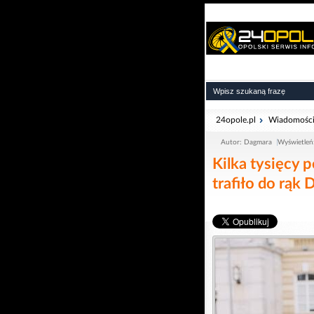
24opole.pl
Wiadomośc
Autor: Dagmara
Wyświetleń
Kilka tysięcy 
trafiło do rąk