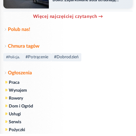
Bolko. Zaparkowane auta utrudniają
przejazd
Więcej najczęściej czytanych →
Polub nas!
Chmura tagów
#Potrącenie
#Dobrodzień
#Policja.
Ogłoszenia
»
Praca
»
Wynajem
»
Rowery
»
Dom i Ogród
»
Usługi
»
Serwis
»
Pożyczki