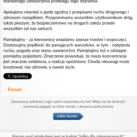
dokładnego odtworzenia przebiegu tego zdarzenia.
Apelujemy również o jazdę zgodną z przepisami ruchu drogowego i
zdrowym rozsądkiem. Przypominamy wszystkim użytkownikom dróg,
także pieszym, że bezpieczeństwo na drogach zależy przede
wszystkim od nas samych.
Pamiętajmy - za kierownicę wsiadamy zawsze trzeźwi i wypoczęci.
Dostosujmy prędkość do panujących warunków, w tym - natężenia
ruchu, pogody oraz stanu nawierzchni. Pamiętajmy też o odstępie
pomiędzy pojazdami. Zmęczenie powoduje, że nasza koncentracja
jest znacznie osłabiona, a reakcje opóźnione. Chwila nieuwagi może
kosztować nas zdrowie, a nawet życie.
Forum
Zarezerwuj unikatowy login zanim wyprzedzą cię inni! Włącz się do dyskusji i
wymieniaj poglądy na różne tematy z aktywną społecznością.
Forum pod artykułem jest w trybie "tylko dla zalogowanych".