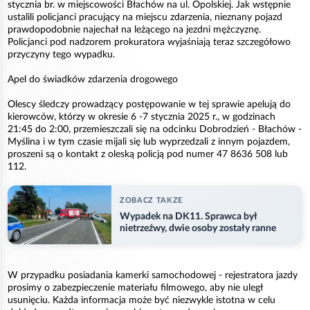
stycznia br. w miejscowości Błachów na ul. Opolskiej. Jak wstępnie
ustalili policjanci pracujący na miejscu zdarzenia, nieznany pojazd
prawdopodobnie najechał na leżącego na jezdni mężczyznę.
Policjanci pod nadzorem prokuratora wyjaśniają teraz szczegółowo
przyczyny tego wypadku.
Apel do świadków zdarzenia drogowego
Olescy śledczy prowadzący postępowanie w tej sprawie apelują do
kierowców, którzy w okresie 6 -7 stycznia 2025 r., w godzinach
21:45 do 2:00, przemieszczali się na odcinku Dobrodzień - Błachów -
Myślina i w tym czasie mijali się lub wyprzedzali z innym pojazdem,
proszeni są o kontakt z oleską policją pod numer 47 8636 508 lub
112.
ZOBACZ TAKZE
Wypadek na DK11. Sprawca był
nietrzeźwy, dwie osoby zostały ranne
W przypadku posiadania kamerki samochodowej - rejestratora jazdy
prosimy o zabezpieczenie materiału filmowego, aby nie uległ
usunięciu. Każda informacja może być niezwykle istotna w celu