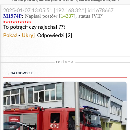
2025-01-07 13:05:51 [192.168.32.*] id:1678667
M1974P
:
Napisał postów [
14337
], status [VIP]
To potrącił czy najechał ???
Pokaż
-
Ukryj
Odpowiedzi [2]
reklama
NAJNOWSZE