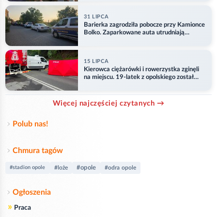
31 LIPCA
Barierka zagrodziła pobocze przy Kamionce
Bolko. Zaparkowane auta utrudniają
przejazd
15 LIPCA
Kierowca ciężarówki i rowerzystka zginęli
na miejscu. 19-latek z opolskiego został
ranny
Więcej najczęściej czytanych →
Polub nas!
Chmura tagów
#opole
#stadion opole
#loże
#odra opole
Ogłoszenia
»
Praca