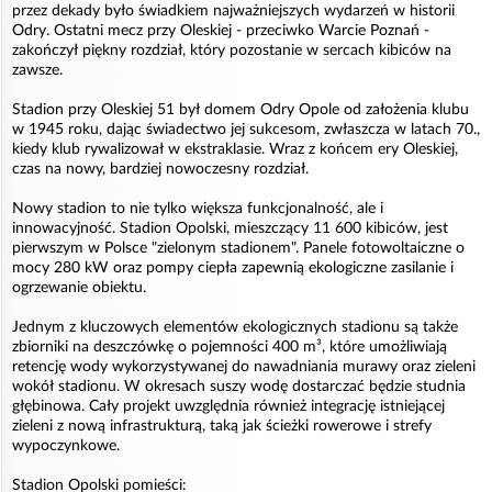
przez dekady było świadkiem najważniejszych wydarzeń w historii
Odry. Ostatni mecz przy Oleskiej - przeciwko Warcie Poznań -
zakończył piękny rozdział, który pozostanie w sercach kibiców na
zawsze.
Stadion przy Oleskiej 51 był domem Odry Opole od założenia klubu
w 1945 roku, dając świadectwo jej sukcesom, zwłaszcza w latach 70.,
kiedy klub rywalizował w ekstraklasie. Wraz z końcem ery Oleskiej,
czas na nowy, bardziej nowoczesny rozdział.
Nowy stadion to nie tylko większa funkcjonalność, ale i
innowacyjność. Stadion Opolski, mieszczący 11 600 kibiców, jest
pierwszym w Polsce "zielonym stadionem". Panele fotowoltaiczne o
mocy 280 kW oraz pompy ciepła zapewnią ekologiczne zasilanie i
ogrzewanie obiektu.
Jednym z kluczowych elementów ekologicznych stadionu są także
zbiorniki na deszczówkę o pojemności 400 m³, które umożliwiają
retencję wody wykorzystywanej do nawadniania murawy oraz zieleni
wokół stadionu. W okresach suszy wodę dostarczać będzie studnia
głębinowa. Cały projekt uwzględnia również integrację istniejącej
zieleni z nową infrastrukturą, taką jak ścieżki rowerowe i strefy
wypoczynkowe.
Stadion Opolski pomieści: