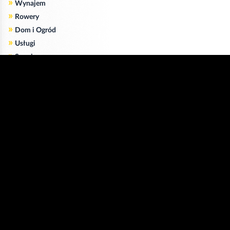
»
Wynajem
»
Rowery
»
Dom i Ogród
»
Usługi
»
Serwis
»
Pożyczki
Zgodnie z art. 173 ustawy Prawa Telekomunikacyjnego informujemy, że przeglądając tę
stronę wyrażasz zgodę
na zapisywanie na Twoim komputerze niezbędnych do jej poprawnego funkcjonowania
plików
cookie
.
Więcej informacji na temat plików cookie znajdziecie Państwo na stronie
polityka
prywatności
.
Kliknij tutaj, aby wyrazić zgodę i ukryć komunikat.
Copyright © 2006-2026
Strona główna 24opole.pl
by 24opole sp. z o.o.
www.hotele.24opole.pl
v4.30.9
2026-08-08 16:47
użytkownicy on-line: 3499
Panel Klienta
rekord on-line: 129224
Oferta Reklamowa
wyświetleń: 1674048306
Kontakt z redakcją
Polityka prywatności