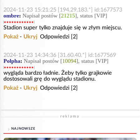
2024-11-23 15:21:25 [194.29.183.*] id:1677573
ombre
:
Napisał postów [
21215
], status [VIP]
Stadion super tylko znajduje się w złym miejscu.
Pokaż
-
Ukryj
Odpowiedzi [2]
2024-11-23 14:34:36 [31.60.40.*] id:1677569
Polpha
:
Napisał postów [
10094
], status [VIP]
wygląda bardzo ładnie. Żeby tylko grajkowie
dostosowali grę do wyglądu stadionu.
Pokaż
-
Ukryj
Odpowiedzi [2]
reklama
NAJNOWSZE