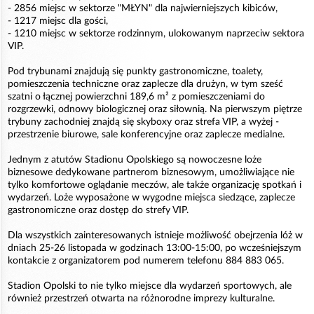
- 2856 miejsc w sektorze "MŁYN" dla najwierniejszych kibiców,
- 1217 miejsc dla gości,
- 1210 miejsc w sektorze rodzinnym, ulokowanym naprzeciw sektora
VIP.
Pod trybunami znajdują się punkty gastronomiczne, toalety,
pomieszczenia techniczne oraz zaplecze dla drużyn, w tym sześć
szatni o łącznej powierzchni 189,6 m² z pomieszczeniami do
rozgrzewki, odnowy biologicznej oraz siłownią. Na pierwszym piętrze
trybuny zachodniej znajdą się skyboxy oraz strefa VIP, a wyżej -
przestrzenie biurowe, sale konferencyjne oraz zaplecze medialne.
Jednym z atutów Stadionu Opolskiego są nowoczesne loże
biznesowe dedykowane partnerom biznesowym, umożliwiające nie
tylko komfortowe oglądanie meczów, ale także organizację spotkań i
wydarzeń. Loże wyposażone w wygodne miejsca siedzące, zaplecze
gastronomiczne oraz dostęp do strefy VIP.
Dla wszystkich zainteresowanych istnieje możliwość obejrzenia lóż w
dniach 25-26 listopada w godzinach 13:00-15:00, po wcześniejszym
kontakcie z organizatorem pod numerem telefonu 884 883 065.
Stadion Opolski to nie tylko miejsce dla wydarzeń sportowych, ale
również przestrzeń otwarta na różnorodne imprezy kulturalne.