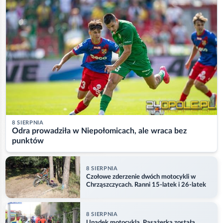
8 SIERPNIA
Odra prowadziła w Niepołomicach, ale wraca bez
punktów
8 SIERPNIA
Czołowe zderzenie dwóch motocykli w
Chrząszczycach. Ranni 15-latek i 26-latek
8 SIERPNIA
Upadek motocykla. Pasażerka została