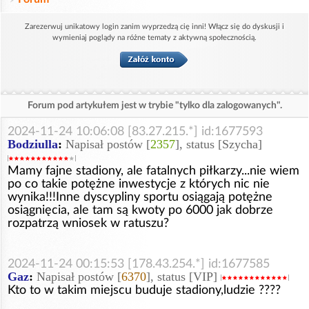
Zarezerwuj unikatowy login zanim wyprzedzą cię inni! Włącz się do dyskusji i
wymieniaj poglądy na różne tematy z aktywną społecznością.
Forum pod artykułem jest w trybie "tylko dla zalogowanych".
2024-11-24 10:06:08 [83.27.215.*] id:1677593
Bodziulla
:
Napisał postów [
2357
], status [Szycha]
Mamy fajne stadiony, ale fatalnych piłkarzy...nie wiem
po co takie potężne inwestycje z których nic nie
wynika!!!Inne dyscypliny sportu osiągają potężne
osiągnięcia, ale tam są kwoty po 6000 jak dobrze
rozpatrzą wniosek w ratuszu?
2024-11-24 00:15:53 [178.43.254.*] id:1677585
Gaz
:
Napisał postów [
6370
], status [VIP]
Kto to w takim miejscu buduje stadiony,ludzie ????