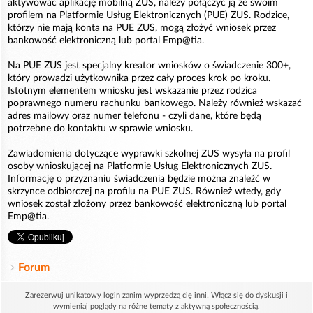
aktywować aplikację mobilną ZUS, należy połączyć ją ze swoim
profilem na Platformie Usług Elektronicznych (PUE) ZUS. Rodzice,
którzy nie mają konta na PUE ZUS, mogą złożyć wniosek przez
bankowość elektroniczną lub portal Emp@tia.
Na PUE ZUS jest specjalny kreator wniosków o świadczenie 300+,
który prowadzi użytkownika przez cały proces krok po kroku.
Istotnym elementem wniosku jest wskazanie przez rodzica
poprawnego numeru rachunku bankowego. Należy również wskazać
adres mailowy oraz numer telefonu - czyli dane, które będą
potrzebne do kontaktu w sprawie wniosku.
Zawiadomienia dotyczące wyprawki szkolnej ZUS wysyła na profil
osoby wnioskującej na Platformie Usług Elektronicznych ZUS.
Informację o przyznaniu świadczenia będzie można znaleźć w
skrzynce odbiorczej na profilu na PUE ZUS. Również wtedy, gdy
wniosek został złożony przez bankowość elektroniczną lub portal
Emp@tia.
Forum
Zarezerwuj unikatowy login zanim wyprzedzą cię inni! Włącz się do dyskusji i
wymieniaj poglądy na różne tematy z aktywną społecznością.