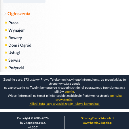
Ogłoszenia
»
Praca
»
Wynajem
»
Rowery
»
Dom i Ogród
»
Usługi
»
Serwis
»
Pożyczki
Zgodnie z art. 173 ustawy Prawa Telekomunikacyjnego informujemy, że przeglądając tę
stronę wyrażasz zgodę
na zapisywanie na Twoim komputerze niezbędnych do jej poprawnego funkcjonowania
plików
cookie
.
Więcej informacji na temat plików cookie znajdziecie Państwo na stronie
polityka
prywatności
.
Kliknij tutaj, aby wyrazić zgodę i ukryć komunikat.
Copyright © 2006-2026
Strona główna 24opole.pl
by 24opole sp. z o.o.
www.hotele.24opole.pl
v4.30.7