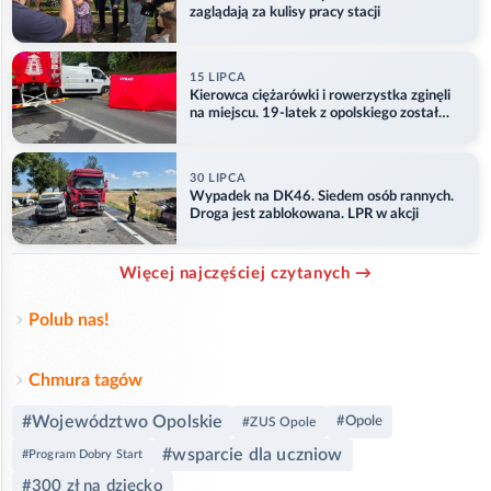
zaglądają za kulisy pracy stacji
15 LIPCA
Kierowca ciężarówki i rowerzystka zginęli
na miejscu. 19-latek z opolskiego został
ranny
30 LIPCA
Wypadek na DK46. Siedem osób rannych.
Droga jest zablokowana. LPR w akcji
Więcej najczęściej czytanych →
Polub nas!
Chmura tagów
#Województwo Opolskie
#Opole
#ZUS Opole
#wsparcie dla uczniow
#Program Dobry Start
#300 zł na dziecko