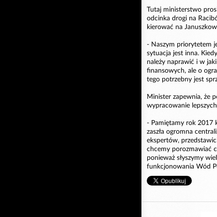
Tutaj ministerstwo pros
odcinka drogi na Racibó
kierować na Januszkowi
- Naszym priorytetem je
sytuacja jest inna. Kie
należy naprawić i w jak
finansowych, ale o ogr
tego potrzebny jest sprz
Minister zapewnia, że 
wypracowanie lepszych
- Pamiętamy rok 2017 
zaszła ogromna central
ekspertów, przedstawici
chcemy porozmawiać c
ponieważ słyszymy wiel
funkcjonowania Wód Pol