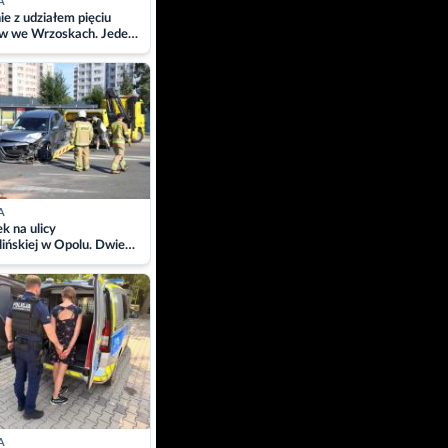
A
ie z udziałem pięciu
w we Wrzoskach. Jeden
wców zabrany w
ach
A
 na ulicy
ińskiej w Opolu. Dwie
 szpitalu
A