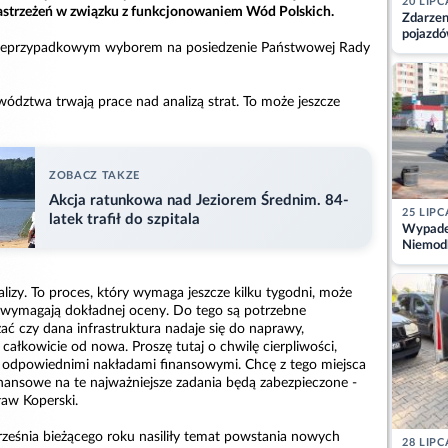
20 LIPC
astrzeżeń w związku z funkcjonowaniem Wód Polskich.
Zdarzen
pojazdó
nieprzypadkowym wyborem na posiedzenie Państwowej Rady
z kiero
kajdank
ództwa trwają prace nad analizą strat. To może jeszcze
ZOBACZ TAKZE
Akcja ratunkowa nad Jeziorem Średnim. 84-
25 LIPC
latek trafił do szpitala
Wypadek
Niemodl
osoby w
nalizy. To proces, który wymaga jeszcze kilku tygodni, może
y wymagają dokładnej oceny. Do tego są potrzebne
ać czy dana infrastruktura nadaje się do naprawy,
łkowicie od nowa. Proszę tutaj o chwilę cierpliwości,
z odpowiednimi nakładami finansowymi. Chcę z tego miejsca
inansowe na te najważniejsze zadania będą zabezpieczone -
aw Koperski.
rześnia bieżącego roku nasiliły temat powstania nowych
28 LIPC