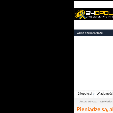
24opole.pl
Wiadomośc
Autor: Woytazz
Wyświetleń
Pieniądze są, a