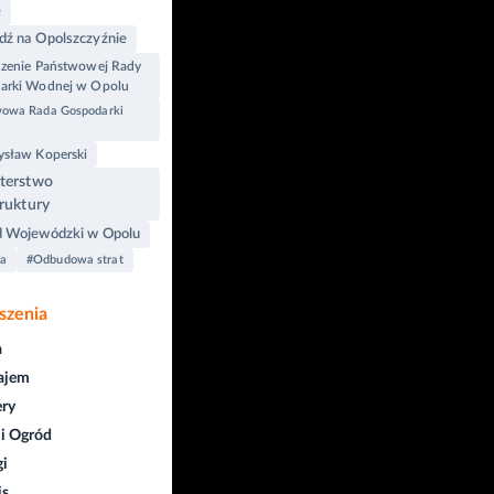
e
ź na Opolszczyźnie
dzenie Państwowej Rady
arki Wodnej w Opolu
owa Rada Gospodarki
ysław Koperski
terstwo
truktury
 Wojewódzki w Opolu
ka
#Odbudowa strat
szenia
a
ajem
ry
i Ogród
gi
is