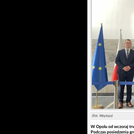
(Fot. Woytazz)
W Opolu od wczoraj tr
Podczas posiedzenia gr