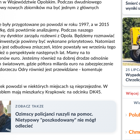
ych w Województwie Opolskim. Podczas dwudniowego
Śmierć c
owy nowych zbiorników ma być jednym z głównych
wyniki s
matki
re były przygotowane po powodzi w roku 1997, a w 2015
łkę, dziś powtórnie analizujemy. Podczas naszego
cny dyrektor zarządu rozlewni z Opola. Będziemy rozmawiać
kie inwestycje powinny być wykonane priorytetowo. Natomiast
to jest odbudowa zniszczeń, które powstały we wrześniu tego
ież o perspektywie następnych lat. Mamy na to
onów euro. Jesteśmy również na dobrej drodze odnośnie
 światowym, gdzie półtora miliarda euro na zabezpieczenie
orzeczu Odry również jest przewidziane - komentuje
25 LIPC
Wypade
Chrzelic
zablok
ek powodzi w niektórych miejscach są nieprzejezdne. W
problem mają mieszkańcy Krapkowic na odcinku DK45.
Więcej 
Wię
ZOBACZ TAKZE
Ozimscy policjanci ruszyli na pomoc.
Polu
Nietypowy "poszkodowany" nie mógł
odlecieć
Chmu