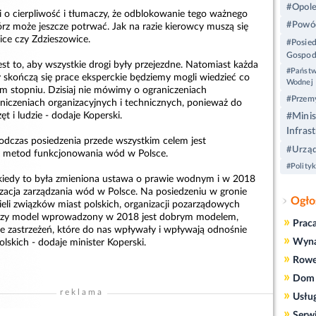
#Opol
i o cierpliwość i tłumaczy, że odblokowanie tego ważnego
#Powód
rz może jeszcze potrwać. Jak na razie kierowcy muszą się
ce czy Zdzieszowice.
#Posie
Gospod
st to, aby wszystkie drogi były przejezdne. Natomiast każda
#Państw
dy skończą się prace eksperckie będziemy mogli wiedzieć co
Wodnej
im stopniu. Dzisiaj nie mówimy o ograniczeniach
#Przem
aniczeniach organizacyjnych i technicznych, ponieważ do
ęt i ludzie - dodaje Koperski.
#Minis
Infras
podczas posiedzenia przede wszystkim celem jest
#Urząd
 metod funkcjonowania wód w Polsce.
#Polity
kiedy to była zmieniona ustawa o prawie wodnym i w 2018
izacja zarządzania wód w Polsce. Na posiedzeniu w gronie
Ogło
eli związków miast polskich, organizacji pozarządowych
zy model wprowadzony w 2018 jest dobrym modelem,
»
Prac
e zastrzeżeń, które do nas wpływały i wpływają odnośnie
»
Wyn
skich - dodaje minister Koperski.
»
Rowe
»
Dom 
reklama
»
Usłu
»
Serw