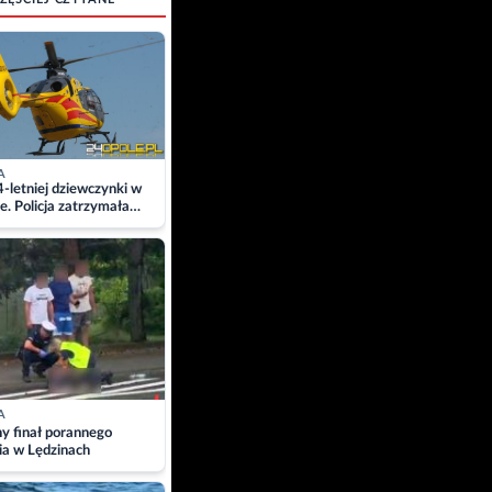
A
4-letniej dziewczynki w
e. Policja zatrzymała
A
ny finał porannego
ia w Lędzinach