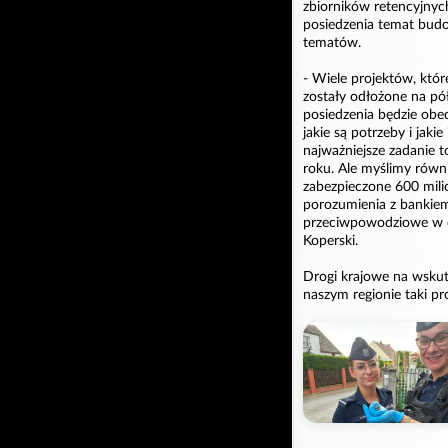
zbiorników retencyjn
posiedzenia temat bud
tematów.
- Wiele projektów, któ
zostały odłożone na pó
posiedzenia będzie obe
jakie są potrzeby i ja
najważniejsze zadanie 
roku. Ale myślimy równ
zabezpieczone 600 mili
porozumienia z bankiem
przeciwpowodziowe w d
Koperski.
Drogi krajowe na wskut
naszym regionie taki 