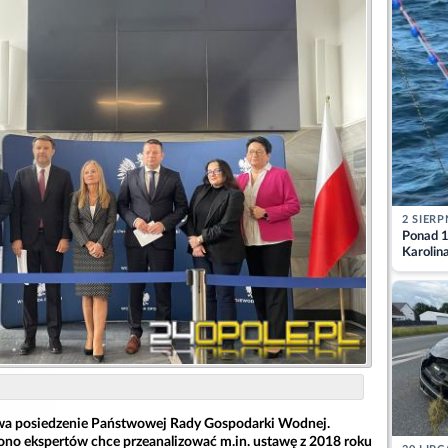
2 SIERP
Ponad 1
Karolin
przez Ba
Aktuali
wa posiedzenie Państwowej Rady Gospodarki Wodnej.
ono ekspertów chce przeanalizować m.in. ustawę z 2018 roku