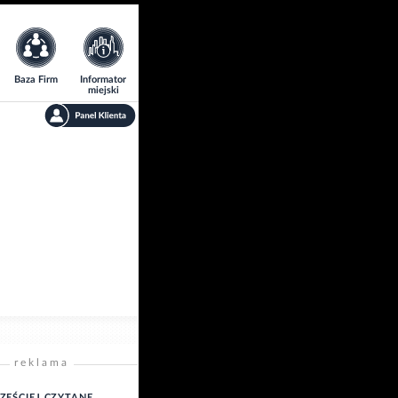
Baza Firm
Informator
miejski
reklama
ZĘŚCIEJ CZYTANE