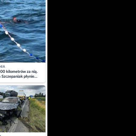
NIA
00 kilometrów za nią.
a Szczepaniak płynie
łtyk dla Piotra.
zacja