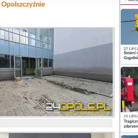
 Opolszczyźnie
27 LIPC
Śmierć 
Gogolini
matkę
15 LIPC
Tragicz
zdarzen