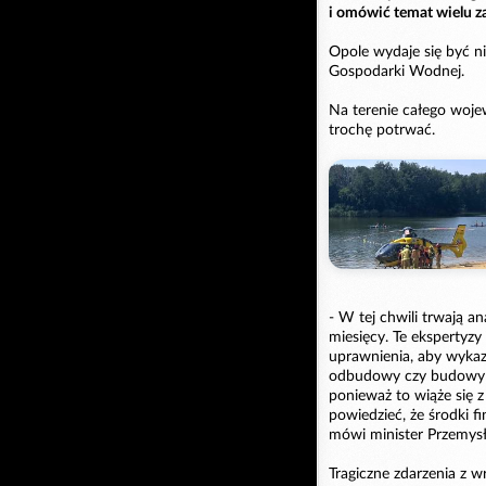
i omówić temat wielu z
Opole wydaje się być 
Gospodarki Wodnej.
Na terenie całego wojew
trochę potrwać.
- W tej chwili trwają a
miesięcy. Te ekspertyz
uprawnienia, aby wykaz
odbudowy czy budowy ca
ponieważ to wiąże się 
powiedzieć, że środki f
mówi minister Przemysł
Tragiczne zdarzenia z w