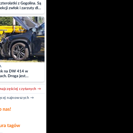
zterolatki z Gogolina. Są
ekcji zwłok i zarzuty dla
A
k na DW 414 w
ach. Droga jest
owana
najczęściej czytanych →
cej najnowszych →
b nas!
ra tagów