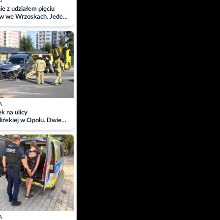
A
ie z udziałem pięciu
w we Wrzoskach. Jeden
wców zabrany w
ach
A
 na ulicy
ińskiej w Opolu. Dwie
 szpitalu
A