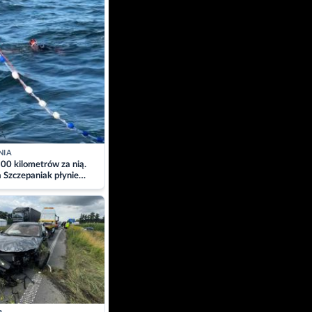
NIA
00 kilometrów za nią.
a Szczepaniak płynie
łtyk dla Piotra.
zacja