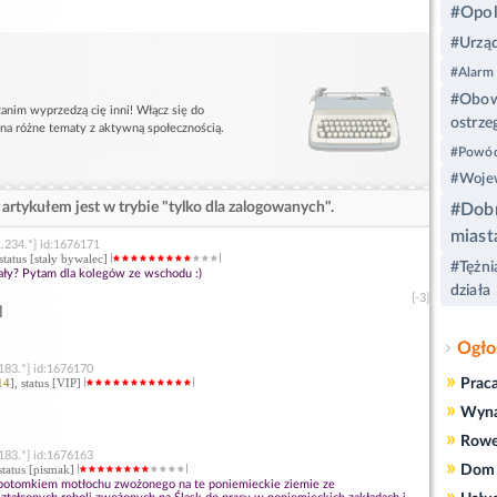
#Opo
#Urząd
#Alarm
#Obowi
anim wyprzedzą cię inni! Włącz się do
ostrze
 na różne tematy z aktywną społecznością.
#Powód
#Wojew
artykułem jest w trybie "tylko dla zalogowanych".
#Dobr
miast
.234.*] id:1676171
 status [stały bywalec]
#Tężni
wały? Pytam dla kolegów ze wschodu :)
działa
[-3]
]
Ogło
183.*] id:1676170
»
14
], status [VIP]
Prac
»
Wyn
»
Rowe
183.*] id:1676163
»
 status [pismak]
Dom 
ś potomkiem motłochu zwożonego na te poniemieckie ziemie ze