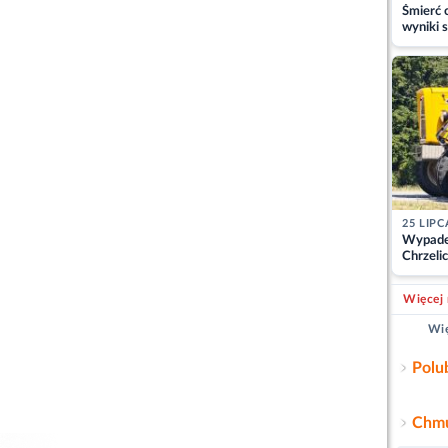
Śmierć c
wyniki s
matki
25 LIPC
Wypade
Chrzelic
zablok
Więcej 
Wię
Polu
Chmu