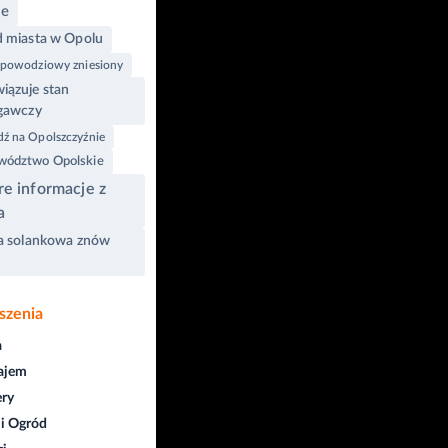
le
 miasta w Opolu
 powodziowy zniesiony
ązuje stan
gawczy
ź na Opolszczyźnie
ództwo Opolskie
e informacje z
a
a solankowa znów
szenia
a
ajem
ry
i Ogród