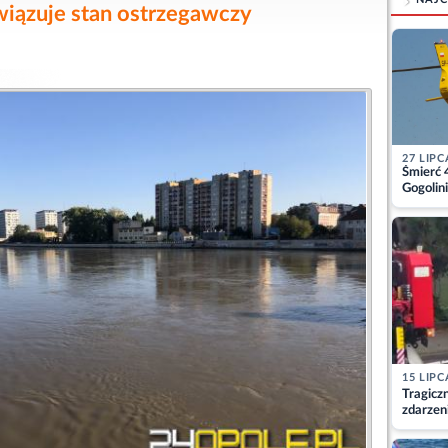
wiązuje stan ostrzegawczy
27 LIPC
Śmierć 
Gogolini
matkę
15 LIPC
Tragicz
zdarzen