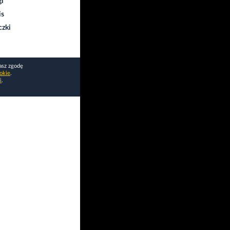
gi
is
czki
asz zgodę
okie
.
i
.