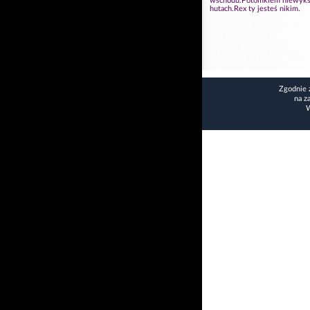
wschodu.Potomkiem niewykszt
hutach.Rex ty jesteś nikim.
Zgodnie 
na z
W