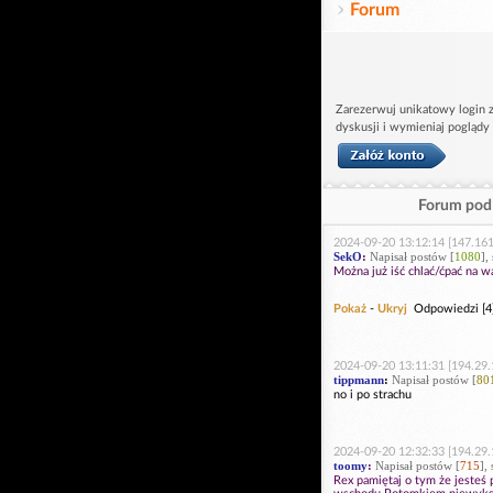
Forum
Zarezerwuj unikatowy login z
dyskusji i wymieniaj poglądy
Forum pod 
2024-09-20 13:12:14 [147.161
SekO
:
Napisał postów [
1080
],
Można już iść chlać/ćpać na 
Pokaż
-
Ukryj
Odpowiedzi [4
2024-09-20 13:11:31 [194.29.
tippmann
:
Napisał postów [
80
no i po strachu
2024-09-20 12:32:33 [194.29.
toomy
:
Napisał postów [
715
],
Rex pamiętaj o tym że jeste