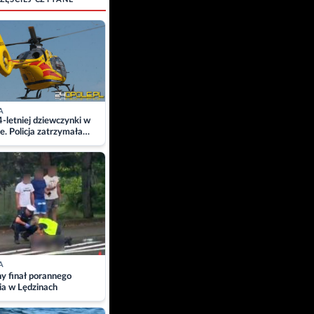
A
4-letniej dziewczynki w
e. Policja zatrzymała
A
ny finał porannego
ia w Lędzinach