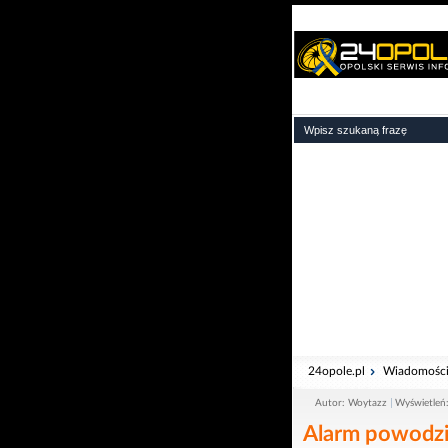
24opole.pl
Wiadomośc
Autor: Woytazz
Wyświetleń
Alarm powod