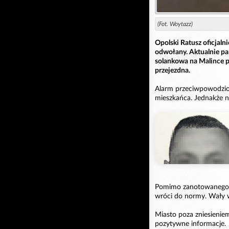
(Fot. Woytazz)
Opolski Ratusz oficjal
odwołany. Aktualnie pa
solankowa na Malince po
przejezdna.
Alarm przeciwpowodzio
mieszkańca. Jednakże ni
Pomimo zanotowanego s
wróci do normy. Wały w
Miasto poza zniesieni
pozytywne informacje.