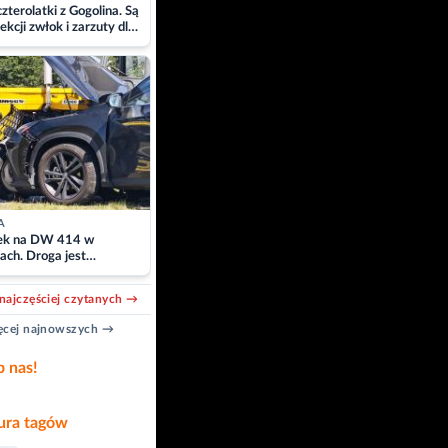
zterolatki z Gogolina. Są
ekcji zwłok i zarzuty dla
A
k na DW 414 w
ach. Droga jest
owana
najczęściej czytanych →
cej najnowszych →
b nas!
ra tagów