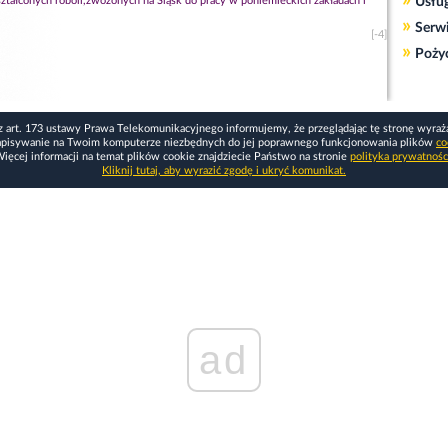
»
ałconych roboli,zwożonych na Śląsk do pracy w poniemieckich zakładach i
Usłu
»
Serw
[-4]
»
Poży
z art. 173 ustawy Prawa Telekomunikacyjnego informujemy, że przeglądając tę stronę wyraż
apisywanie na Twoim komputerze niezbędnych do jej poprawnego funkcjonowania plików
co
ięcej informacji na temat plików cookie znajdziecie Państwo na stronie
polityka prywatnośc
Kliknij tutaj, aby wyrazić zgodę i ukryć komunikat.
ad