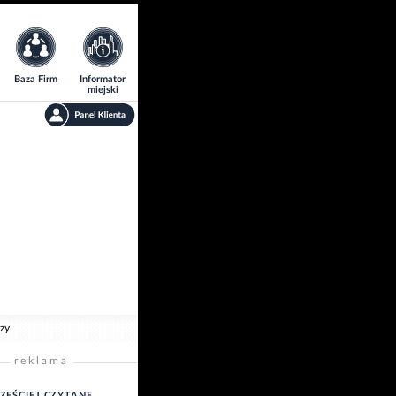
Baza Firm
Informator
miejski
zy
reklama
ZĘŚCIEJ CZYTANE