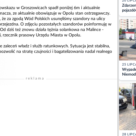
20 LIPC
Zdarzen
wskazu w Groszowicach spadł poniżej 6m i aktualnie
pojazdó
acza, ze aktualnie obowiązuje w Opolu stan ostrzegawczy.
z kiero
, że za zgodą Wód Polskich usunęliśmy szandory na ulicy
kajdank
ż przejezdna. O zdjęciu pozostałych szandorów poinformuję w
d dziś też znowu działa tężnia solankowa na Malince -
, rzecznik prasowy Urzędu Miasta w Opolu.
e zaleceń władz i służb ratunkowych. Sytuacja jest stabilna,
ozwolić na stratę czujności i bagatelizowania nadal realnego
25 LIPC
Wypadek
Niemodl
reklama
osoby w
28 LIPC