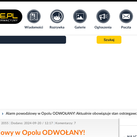
Wiadomości
Rozrywka
Galerie
Ogłoszenia
Poczta
Szukaj
i
Alarm powodziowy w Opolu ODWOŁANY! Aktualnie obowiązuje stan ostrzegawc
: 2055
Dodano: 2024-09-20 / 12:17
Komentarzy: 7
ziowy w Opolu ODWOŁANY!
NAJC