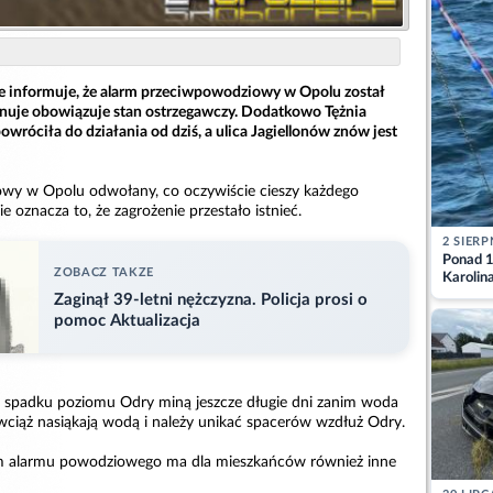
nie informuje, że alarm przeciwpowodziowy w Opolu został
nuje obowiązuje stan ostrzegawczy. Dodatkowo Tężnia
wróciła do działania od dziś, a ulica Jagiellonów znów jest
wy w Opolu odwołany, co oczywiście cieszy każdego
e oznacza to, że zagrożenie przestało istnieć.
2 SIERP
Ponad 1
ZOBACZ TAKZE
Karolin
przez Ba
Zaginął 39-letni nężczyzna. Policja prosi o
Aktuali
pomoc Aktualizacja
padku poziomu Odry miną jeszcze długie dni zanim woda
ciąż nasiąkają wodą i należy unikać spacerów wzdłuż Odry.
em alarmu powodziowego ma dla mieszkańców również inne