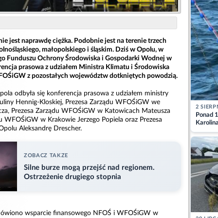
ie jest naprawdę ciężka. Podobnie jest na terenie trzech
lnośląskiego, małopolskiego i śląskim. Dziś w Opolu, w
go Funduszu Ochrony Środowiska i Gospodarki Wodnej w
rencja prasowa z udziałem Ministra Klimatu i Środowiska
WFOŚiGW z pozostałych województw dotkniętych powodzią.
ola odbyła się konferencja prasowa z udziałem ministry
auliny Hennig-Kloskiej, Prezesa Zarządu WFOŚiGW we
2 SIERP
cza, Prezesa Zarządu WFOŚiGW w Katowicach Mateusza
Ponad 1
ądu WFOŚiGW w Krakowie Jerzego Popiela oraz Prezesa
Karolin
olu Aleksandrę Drescher.
przez Ba
Aktuali
ZOBACZ TAKZE
Silne burze mogą przejść nad regionem.
Ostrzeżenie drugiego stopnia
omówiono wsparcie finansowego NFOŚ i WFOŚiGW w