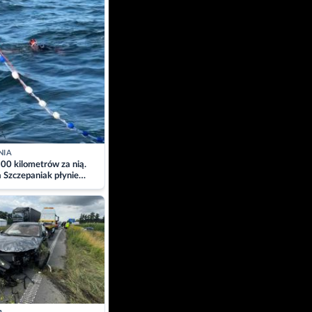
NIA
00 kilometrów za nią.
a Szczepaniak płynie
łtyk dla Piotra.
zacja