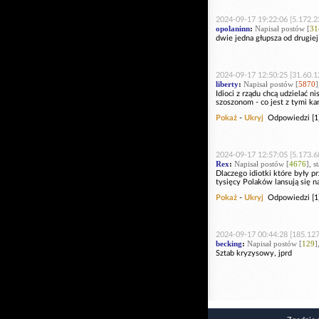
2024-09-17 19:22:06 [5.172.2
opolaninn
:
Napisał postów [
31
dwie jedna głupsza od drugiej 
2024-09-17 12:50:25 [31.60.1
liberty
:
Napisał postów [
5870
]
Idioci z rządu chcą udzielać 
szoszonom - co jest z tymi ka
Pokaż
-
Ukryj
Odpowiedzi [1
2024-09-17 12:57:05 [5.173.6
Rex
:
Napisał postów [
4676
], s
Dlaczego idiotki które były p
tysięcy Polaków lansują się n
Pokaż
-
Ukryj
Odpowiedzi [1
2024-09-17 00:44:28 [185.127
becking
:
Napisał postów [
129
]
Sztab kryzysowy, jprd