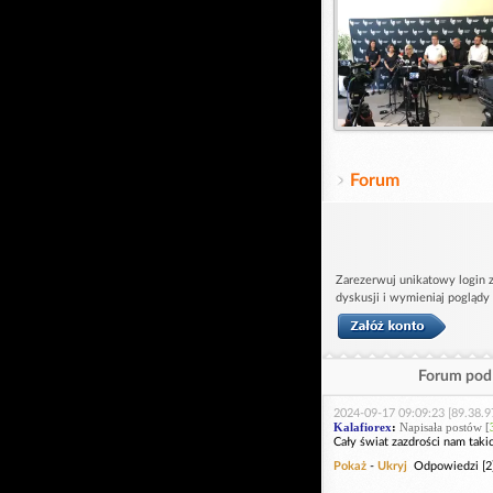
Forum
Zarezerwuj unikatowy login z
dyskusji i wymieniaj poglądy
Forum pod 
2024-09-17 09:09:23 [89.38.9
Kalafiorex
:
Napisała postów [
Cały świat zazdrości nam taki
Pokaż
-
Ukryj
Odpowiedzi [2