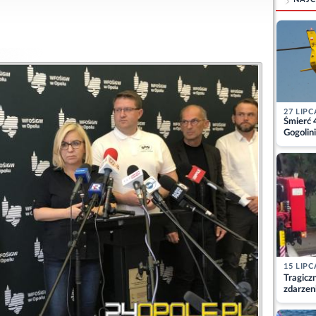
27 LIPC
Śmierć 
Gogolini
matkę
15 LIPC
Tragicz
zdarzen