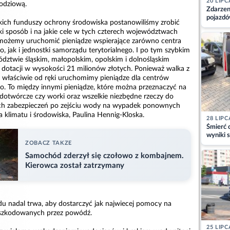
20 LIPC
odziową.
Zdarzen
pojazdó
kich funduszy ochrony środowiska postanowiliśmy zrobić
z kiero
ki sposób i na jakie cele w tych czterech województwach
kajdank
możemy uruchomić pieniądze wspierające zarówno centra
, jak i jednostki samorządu terytorialnego. I po tym szybkim
dztwie śląskim, małopolskim, opolskim i dolnośląskim
ć dotacji w wysokości 21 milionów złotych. Ponieważ walka z
 właściwie od ręki uruchomimy pieniądze dla centrów
o. To między innymi pieniądze, które można przeznaczyć na
ądotwórcze czy worki oraz wszelkie niezbędne rzeczy do
h zabezpieczeń po zejściu wody na wypadek ponownych
 klimatu i środowiska, Paulina Hennig-Kloska.
28 LIPC
Śmierć c
wyniki s
ZOBACZ TAKZE
matki
Samochód zderzył się czołowo z kombajnem.
Kierowca został zatrzymany
du nadal trwa, aby dostarczyć jak najwiecej pomocy na
szkodowanych przez powódź.
25 LIPC