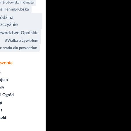
r Środowiska i Klimatu
na Hennig-Kloska
ódź na
zczyźnie
wództwo Opolskie
#Walka z żywiołem
 rzadu dla powodzian
szenia
a
ajem
ry
i Ogród
gi
is
czki