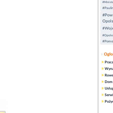
#Ministe
#Pauli
#Pow
Opols
#Woje
#Opole
#Pomoc
Ogło
»
Prac
»
Wyn
»
Rowe
»
Dom 
»
Usłu
»
Serw
»
Poży