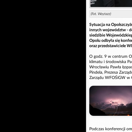
(Fot. Woytazz)
Sytuacja na Opolszczyźn
innych województw - do
siedzibie Wojewódzkie
Opolu odbyła się konfe
oraz przedstawiciele 
O godz. 9 w centrum Op
klimatu i środowiska P
Wrocławiu Pawła Łopa
Pindela, Prezesa Zarz
Zarządu WFOŚiGW w Op
Podczas konferencji 