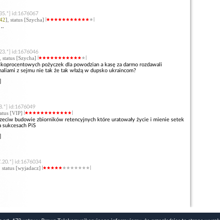
35.*] id:1676067
42
], status [Szycha]
..
23.*] id:1676046
, status [Szycha]
niskoprocentowych pożyczek dla powodzian a kasę za darmo rozdawali
naliami z sejmu nie tak że tak włażą w dupsko ukraincom?
]
8.*] id:1676049
tatus [VIP]
rzeciw budowie zbiorników retencyjnych które uratowały życie i mienie setek
a sukcesach PiS
]
.20.*] id:1676034
, status [wyjadacz]