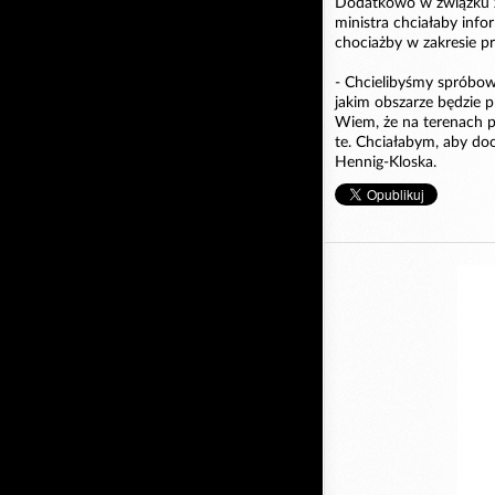
Dodatkowo w związku z
ministra chciałaby inf
chociażby w zakresie p
- Chcielibyśmy spróbowa
jakim obszarze będzie 
Wiem, że na terenach p
te. Chciałabym, aby doc
Hennig-Kloska.