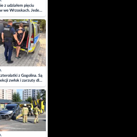
A
ie z udziałem pięciu
w we Wrzoskach. Jeden
wców zabrany w
ach
A
zterolatki z Gogolina. Są
ekcji zwłok i zarzuty dla
A