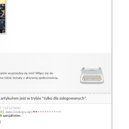
anim wyprzedzą cię inni! Włącz się do
 na różne tematy z aktywną społecznością.
artykułem jest w trybie "tylko dla zalogowanych".
7.*] id:1676041
38
], status [rozkręca się]
ch specjalistów.
]