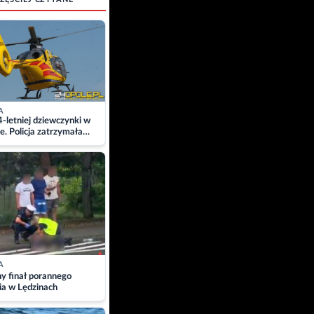
A
4-letniej dziewczynki w
e. Policja zatrzymała
A
ny finał porannego
ia w Lędzinach