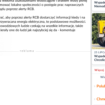
 wieloma uszkodzeniami wodociągów i brakiem wody pitnej
Wypadek
ormować lokalne społeczności o postępie prac naprawczych
Niemodl
rądu poprzez alerty RCB.
osoby w
ć, aby poprzez alerty RCB dostarczyć informacji kiedy i na
przywracana energia elektryczna, te podstawowe możliwości.
owodziowych ludzie czekają na wszelkie informacje, także
ierały one do ludzi jak najszybciej się da - komentuje
reklama
25 LIPC
Wypade
Chrzelic
zablok
Więcej 
Wię
Polu
Chmu