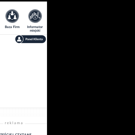
Baza Firm
Informator
miejski
reklama
ZĘŚCIEJ CZYTANE