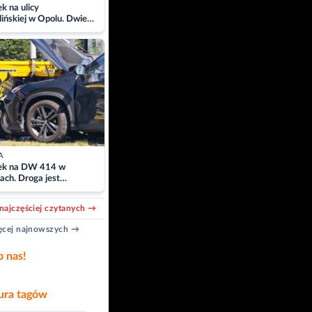
 na ulicy
ińskiej w Opolu. Dwie
 szpitalu
A
k na DW 414 w
ach. Droga jest
owana
najczęściej czytanych →
cej najnowszych →
b nas!
ra tagów