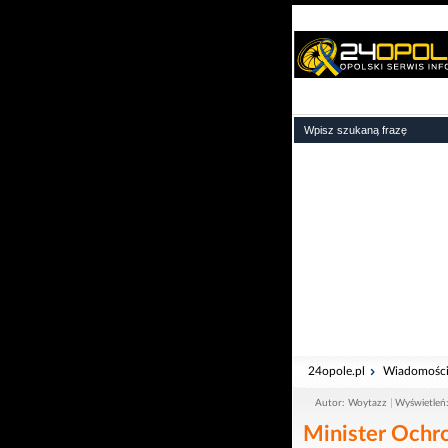
24opole.pl
Wiadomośc
Autor: Woytazz
Wyświetleń
Minister Ochro