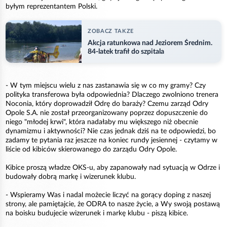
byłym reprezentantem Polski.
ZOBACZ TAKZE
Akcja ratunkowa nad Jeziorem Średnim.
84-latek trafił do szpitala
- W tym miejscu wielu z nas zastanawia się w co my gramy? Czy
polityka transferowa była odpowiednia? Dlaczego zwolniono trenera
Noconia, który doprowadził Odrę do baraży? Czemu zarząd Odry
Opole S.A. nie został przeorganizowany poprzez dopuszczenie do
niego "młodej krwi", która nadałaby mu większego niż obecnie
dynamizmu i aktywności? Nie czas jednak dziś na te odpowiedzi, bo
zadamy te pytania raz jeszcze na koniec rundy jesiennej - czytamy w
liście od kibiców skierowanego do zarządu Odry Opole.
Kibice proszą władze OKS-u, aby zapanowały nad sytuacją w Odrze i
budowały dobrą markę i wizerunek klubu.
- Wspieramy Was i nadal możecie liczyć na gorący doping z naszej
strony, ale pamiętajcie, że ODRA to nasze życie, a Wy swoją postawą
na boisku budujecie wizerunek i markę klubu - piszą kibice.