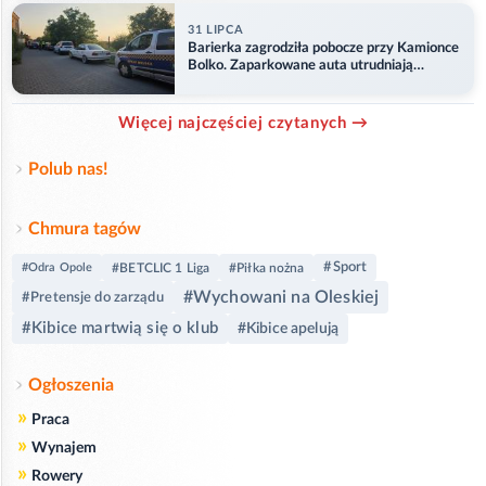
31 LIPCA
Barierka zagrodziła pobocze przy Kamionce
Bolko. Zaparkowane auta utrudniają
przejazd
Więcej najczęściej czytanych →
Polub nas!
Chmura tagów
#Sport
#Odra Opole
#BETCLIC 1 Liga
#Piłka nożna
#Wychowani na Oleskiej
#Pretensje do zarządu
#Kibice martwią się o klub
#Kibice apelują
Ogłoszenia
»
Praca
»
Wynajem
»
Rowery