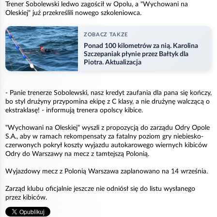
Trener Sobolewski ledwo zagościł w Opolu, a "Wychowani na
Oleskiej" już przekreślili nowego szkoleniowca.
ZOBACZ TAKZE
Ponad 100 kilometrów za nią. Karolina
Szczepaniak płynie przez Bałtyk dla
Piotra. Aktualizacja
- Panie trenerze Sobolewski, nasz kredyt zaufania dla pana się kończy,
bo styl drużyny przypomina ekipę z C klasy, a nie drużynę walczącą o
ekstraklasę! - informują trenera opolscy kibice.
"Wychowani na Oleskiej" wyszli z propozycją do zarządu Odry Opole
S.A., aby w ramach rekompensaty za fatalny poziom gry niebiesko-
czerwonych pokrył koszty wyjazdu autokarowego wiernych kibiców
Odry do Warszawy na mecz z tamtejszą Polonią.
Wyjazdowy mecz z Polonią Warszawa zaplanowano na 14 września.
Zarząd klubu oficjalnie jeszcze nie odniósł się do listu wysłanego
przez kibiców.