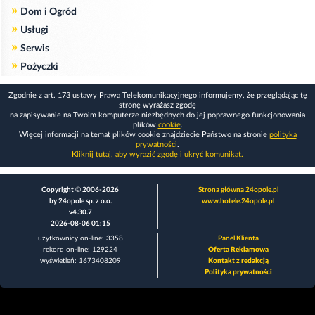
»
Dom i Ogród
»
Usługi
»
Serwis
»
Pożyczki
Zgodnie z art. 173 ustawy Prawa Telekomunikacyjnego informujemy, że przeglądając tę
stronę wyrażasz zgodę
na zapisywanie na Twoim komputerze niezbędnych do jej poprawnego funkcjonowania
plików
cookie
.
Więcej informacji na temat plików cookie znajdziecie Państwo na stronie
polityka
prywatności
.
Kliknij tutaj, aby wyrazić zgodę i ukryć komunikat.
Copyright © 2006-2026
Strona główna 24opole.pl
by 24opole sp. z o.o.
www.hotele.24opole.pl
v4.30.7
2026-08-06 01:15
użytkownicy on-line: 3358
Panel Klienta
rekord on-line: 129224
Oferta Reklamowa
wyświetleń: 1673408209
Kontakt z redakcją
Polityka prywatności