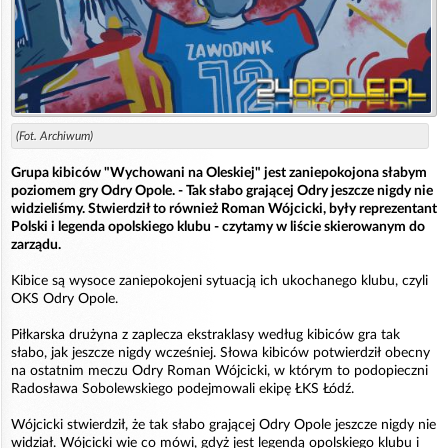
(Fot. Archiwum)
Grupa kibiców "Wychowani na Oleskiej" jest zaniepokojona słabym
poziomem gry Odry Opole. - Tak słabo grającej Odry jeszcze nigdy nie
widzieliśmy. Stwierdził to również Roman Wójcicki, były reprezentant
Polski i legenda opolskiego klubu - czytamy w liście skierowanym do
zarządu.
Kibice są wysoce zaniepokojeni sytuacją ich ukochanego klubu, czyli
OKS Odry Opole.
Piłkarska drużyna z zaplecza ekstraklasy według kibiców gra tak
słabo, jak jeszcze nigdy wcześniej. Słowa kibiców potwierdził obecny
na ostatnim meczu Odry Roman Wójcicki, w którym to podopieczni
Radosława Sobolewskiego podejmowali ekipę ŁKS Łódź.
Wójcicki stwierdził, że tak słabo grającej Odry Opole jeszcze nigdy nie
widział. Wójcicki wie co mówi, gdyż jest legendą opolskiego klubu i