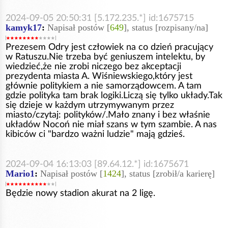
2024-09-05 20:50:31 [5.172.235.*] id:1675715
kamyk17
:
Napisał postów [
649
], status [rozpisany/na]
Prezesem Odry jest człowiek na co dzień pracujący
w Ratuszu.Nie trzeba być geniuszem intelektu, by
wiedzieć,że nie zrobi niczego bez akceptacji
prezydenta miasta A. Wiśniewskiego,który jest
głównie politykiem a nie samorządowcem. A tam
gdzie polityka tam brak logiki.Liczą się tylko układy.Tak
się dzieje w każdym utrzymywanym przez
miasto/czytaj: polityków/.Mało znany i bez właśnie
układów Nocoń nie miał szans w tym szambie. A nas
kibiców ci "bardzo ważni ludzie" mają gdzieś.
2024-09-04 16:13:03 [89.64.12.*] id:1675671
Mario1
:
Napisał postów [
1424
], status [zrobił/a karierę]
Będzie nowy stadion akurat na 2 ligę.