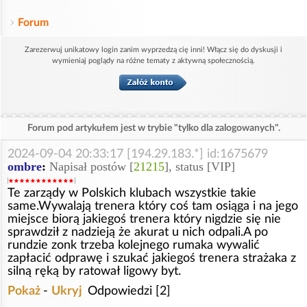
Forum
Zarezerwuj unikatowy login zanim wyprzedzą cię inni! Włącz się do dyskusji i
wymieniaj poglądy na różne tematy z aktywną społecznością.
Forum pod artykułem jest w trybie "tylko dla zalogowanych".
2024-09-04 20:33:17 [194.29.183.*] id:1675679
ombre
:
Napisał postów [
21215
], status [VIP]
Te zarządy w Polskich klubach wszystkie takie
same.Wywalają trenera który coś tam osiąga i na jego
miejsce biorą jakiegoś trenera który nigdzie się nie
sprawdził z nadzieją że akurat u nich odpali.A po
rundzie zonk trzeba kolejnego rumaka wywalić
zapłacić odprawę i szukać jakiegoś trenera strażaka z
silną ręką by ratował ligowy byt.
Pokaż
-
Ukryj
Odpowiedzi [2]