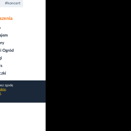
#koncert
szenia
a
ajem
ry
i Ogród
gi
is
czki
asz zgodę
okie
.
i
.