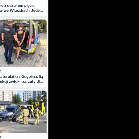
A
ie z udziałem pięciu
w we Wrzoskach. Jeden
wców zabrany w
ach
A
zterolatki z Gogolina. Są
ekcji zwłok i zarzuty dla
A