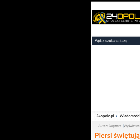
24opole.pl
Wiadomośc
Autor: Dagmara
Wyświetleń
Piersi świętują