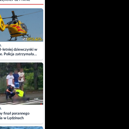
A
4-letniej dziewczynki w
e. Policja zatrzymała
A
ny finał porannego
ia w Lędzinach