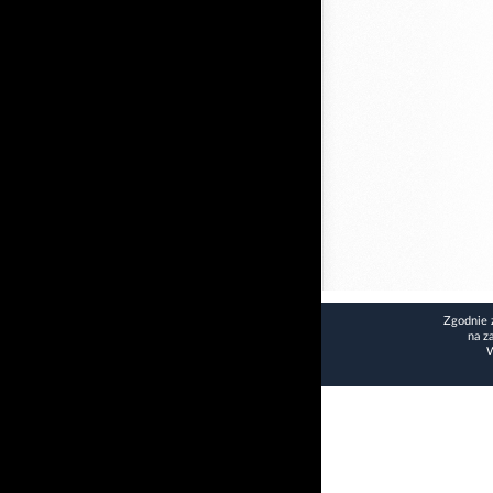
Zgodnie 
na z
W