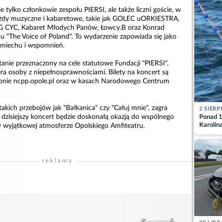
e tylko członkowie zespołu PIERSI, ale także liczni goście, w
azdy muzyczne i kabaretowe, takie jak GOLEC uORKIESTRA,
CYC, Kabaret Młodych Panów, Łowcy.B oraz Konrad
u "The Voice of Poland". To wydarzenie zapowiada się jako
śmiechu i wspomnień.
anie przeznaczony na cele statutowe Fundacji "PIERSI",
era osoby z niepełnosprawnościami. Bilety na koncert są
ronie ncpp.opole.pl oraz w kasach Narodowego Centrum
takich przebojów jak "Bałkanica" czy "Całuj mnie", zagra
2 SIERP
a dzisiejszy koncert będzie doskonałą okazją do wspólnego
Ponad 1
Karolin
 wyjątkowej atmosferze Opolskiego Amfiteatru.
przez Ba
Aktuali
reklama