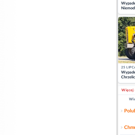
Wypadek
Niemodl
osoby w
25 LIPC
Wypade
Chrzelic
zablok
Więcej 
Wię
Polu
Chmu