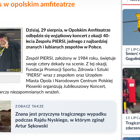
is w opolskim amfiteatrze
Dzisiaj, 29 sierpnia, w Opolskim Amfiteatrze
odbędzie się wyjątkowy koncert z okazji 40-
lecia Zespołu PIERSI, jednego z najbardziej
znanych i lubianych zespołów w Polsce.
27 LIPC
Śmierć 
Zespół PIERSI, założony w 1984 roku, świętuje
Gogolini
matkę
swoje cztery dekady na scenie. Z tej okazji,
Fundacja Promocji Sportu, Zdrowia i Sztuki
"PIERSI" wraz z zespołem oraz Urzędem
Miasta Opola i Narodowym Centrum Polskiej
Piosenki organizują Jubileuszowy Koncert,
arczy niezapomnianych wrażeń.
ZOBACZ TAKZE
Znana jest przyczyna tragicznego wypadku
15 LIPC
podczas Rajdu Nyskiego, w którym zginął
Tragicz
Artur Sękowski
zdarzen