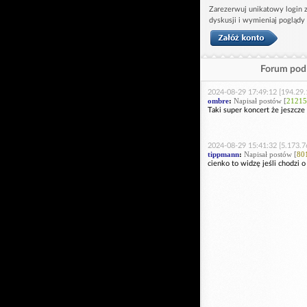
Zarezerwuj unikatowy login z
dyskusji i wymieniaj poglądy
Forum pod 
2024-08-29 17:49:12 [194.29.
ombre
:
Napisał postów [
21215
Taki super koncert że jeszcze 
2024-08-29 15:41:32 [5.173.7
tippmann
:
Napisał postów [
80
cienko to widzę jeśli chodzi 