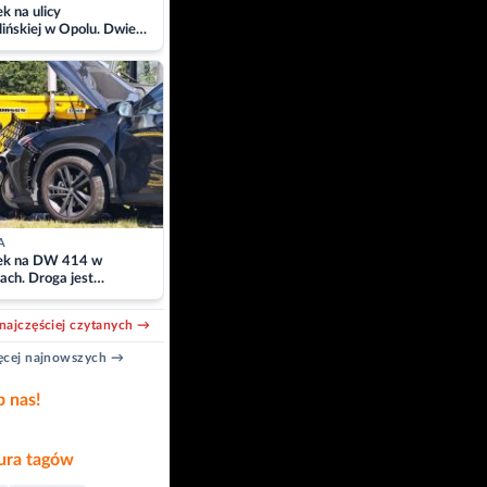
 na ulicy
ińskiej w Opolu. Dwie
 szpitalu
A
k na DW 414 w
ach. Droga jest
owana
najczęściej czytanych →
cej najnowszych →
b nas!
ra tagów