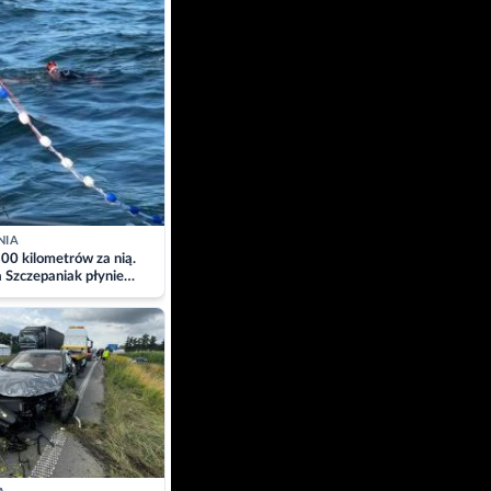
NIA
00 kilometrów za nią.
a Szczepaniak płynie
łtyk dla Piotra.
zacja