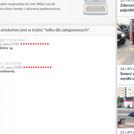
20 LIPC
anim wyprzedzą cię inni! Włącz się do
Zdarzen
 na różne tematy z aktywną społecznością.
pojazdó
z kiero
kajdank
artykułem jest w trybie "tylko dla zalogowanych".
183.*] id:1675541
], status [VIP]
bilety są.
6.*] id:1675536
13
], status [VIP]
28 LIPC
o widownię
Śmierć c
wyniki s
matki
25 LIPC