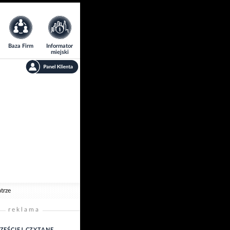
Baza Firm
Informator
miejski
atrze
reklama
ZĘŚCIEJ CZYTANE