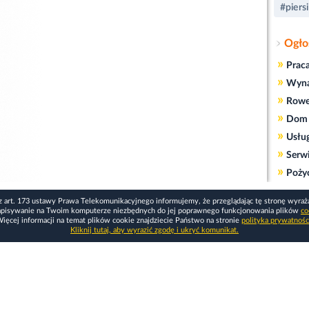
#piersi
Ogło
»
Prac
»
Wyn
»
Rowe
»
Dom 
»
Usłu
»
Serw
»
Poży
z art. 173 ustawy Prawa Telekomunikacyjnego informujemy, że przeglądając tę stronę wyraż
apisywanie na Twoim komputerze niezbędnych do jej poprawnego funkcjonowania plików
co
ięcej informacji na temat plików cookie znajdziecie Państwo na stronie
polityka prywatnośc
Kliknij tutaj, aby wyrazić zgodę i ukryć komunikat.