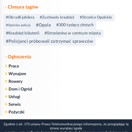
Chmura tagów
#Okradli jubilera
#Zuchwała kradzież
#Strzelce Opolskie
#Opole
#300 tysięcy złotych
#Opolska policja
#Kradzież biżuterii
#Strzelanina w centrum miasta
#Policjanci próbowali zatrzymać sprawców
Ogłoszenia
»
Praca
»
Wynajem
»
Rowery
»
Dom i Ogród
»
Usługi
»
Serwis
»
Pożyczki
Zgodnie z art. 173 ustawy Prawa Telekomunikacyjnego informujemy, że przeglądając tę
stronę wyrażasz zgodę