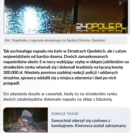
(Fot. Stopklatka z nagrania dostępnego na Spotted Strzelce Opolskie)
Tak zuchwałego napadu nie było w Strzelcach Opolskich, ale i całym
województwie od bardzo dawna. Dwóch zamaskowanych
napastników około 3 w nocy wybijając szybę w sklepie jubilerskim na
strzeleckim rynku włamali się i dokonali kradzieży na łączną kwotę
300.000 zł. Niestety pomimo szybkiej reakcji policji i oddanych
strzałów, sprawcy oddalili się z miejsca zdarzenia i ślad po nich
przepadł.
Do zdarzenia doszło w czwartek, kiedy to na strzeleckim rynku
dwóch rzezimieszków dokonało napadu na sklep z biżuterią.
ZOBACZ TAKZE
Samochód zderzył się czołowo z
kombajnem. Kierowca został zatrzymany