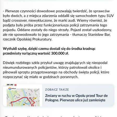
- Pierwsze czynności dowodowe pozwalają twierdzić, że sprawców
było dwóch, a z miejsca zdarzenia oddalili się samochodem typu SUV
bądź crossover, niewykluczone, że marki audi. Wiemy również, że
podjęta była próba przez funkcjonariusza policji zatrzymania tego
pojazdu. Oddane zostały do niego strzały. Pojazd został uszkodzony,
ale nie spowodowało to jego zatrzymania - tłumaczy Stanisław Bar,
rzecznik Opolskiej Prokuratury.
Wytłukli szybę, dzięki czemu dostali się do środka kradnąc
przedmioty na łączną wartość 300.000 zł.
Dźwięk rozbitego szkła przykuł uwagę znajdujących się nieopodal
nieumundurowanych policjantów, którzy patrolowali okolice i
pilnowali sprzętu przygotowanego na obchody święta policji, które
rozpoczynać się miało w godzinach porannych.
ZOBACZ TAKZE
Zmiany w ruchu w Opolu przed Tour de
Pologne. Pierwsze ulice już zamknięte