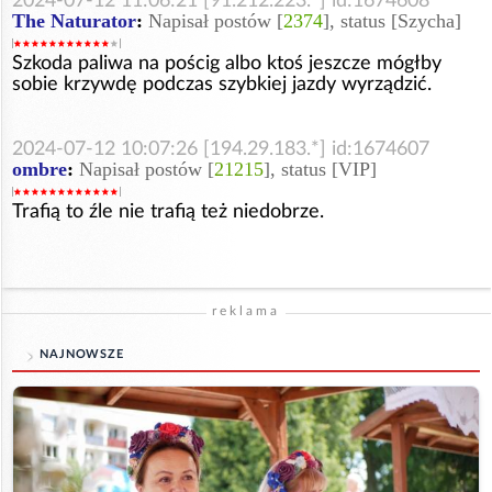
2024-07-12 11:06:21 [91.212.223.*] id:1674608
The Naturator
:
Napisał postów [
2374
], status [Szycha]
Szkoda paliwa na pościg albo ktoś jeszcze mógłby
sobie krzywdę podczas szybkiej jazdy wyrządzić.
2024-07-12 10:07:26 [194.29.183.*] id:1674607
ombre
:
Napisał postów [
21215
], status [VIP]
Trafią to źle nie trafią też niedobrze.
reklama
NAJNOWSZE