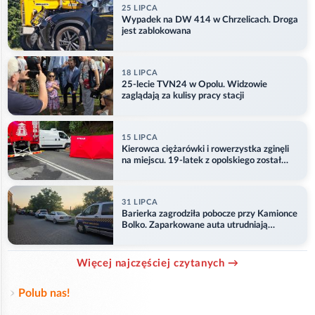
25 LIPCA
Wypadek na DW 414 w Chrzelicach. Droga
jest zablokowana
18 LIPCA
25-lecie TVN24 w Opolu. Widzowie
zaglądają za kulisy pracy stacji
15 LIPCA
Kierowca ciężarówki i rowerzystka zginęli
na miejscu. 19-latek z opolskiego został
ranny
31 LIPCA
Barierka zagrodziła pobocze przy Kamionce
Bolko. Zaparkowane auta utrudniają
przejazd
Więcej najczęściej czytanych →
Polub nas!