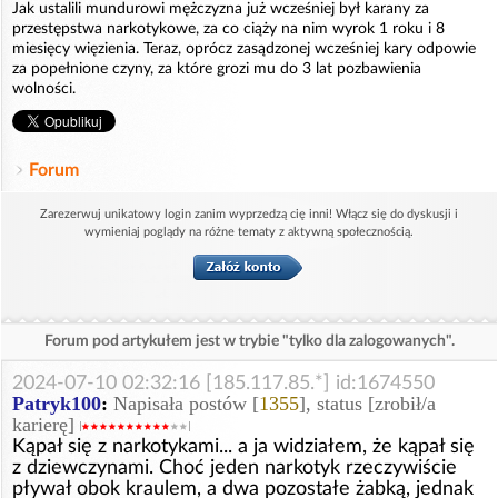
Jak ustalili mundurowi mężczyzna już wcześniej był karany za
przestępstwa narkotykowe, za co ciąży na nim wyrok 1 roku i 8
miesięcy więzienia. Teraz, oprócz zasądzonej wcześniej kary odpowie
za popełnione czyny, za które grozi mu do 3 lat pozbawienia
wolności.
Forum
Zarezerwuj unikatowy login zanim wyprzedzą cię inni! Włącz się do dyskusji i
wymieniaj poglądy na różne tematy z aktywną społecznością.
Forum pod artykułem jest w trybie "tylko dla zalogowanych".
2024-07-10 02:32:16 [185.117.85.*] id:1674550
Patryk100
:
Napisała postów [
1355
], status [zrobił/a
karierę]
Kąpał się z narkotykami... a ja widziałem, że kąpał się
z dziewczynami. Choć jeden narkotyk rzeczywiście
pływał obok kraulem, a dwa pozostałe żabką, jednak