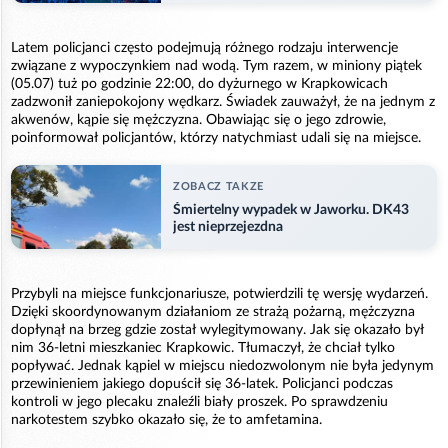
Latem policjanci często podejmują różnego rodzaju interwencje
związane z wypoczynkiem nad wodą. Tym razem, w miniony piątek
(05.07) tuż po godzinie 22:00, do dyżurnego w Krapkowicach
zadzwonił zaniepokojony wędkarz. Świadek zauważył, że na jednym z
akwenów, kąpie się mężczyzna. Obawiając się o jego zdrowie,
poinformował policjantów, którzy natychmiast udali się na miejsce.
ZOBACZ TAKZE
Śmiertelny wypadek w Jaworku. DK43
jest nieprzejezdna
Przybyli na miejsce funkcjonariusze, potwierdzili tę wersję wydarzeń.
Dzięki skoordynowanym działaniom ze strażą pożarną, mężczyzna
dopłynął na brzeg gdzie został wylegitymowany. Jak się okazało był
nim 36-letni mieszkaniec Krapkowic. Tłumaczył, że chciał tylko
popływać. Jednak kąpiel w miejscu niedozwolonym nie była jedynym
przewinieniem jakiego dopuścił się 36-latek. Policjanci podczas
kontroli w jego plecaku znaleźli biały proszek. Po sprawdzeniu
narkotestem szybko okazało się, że to amfetamina.