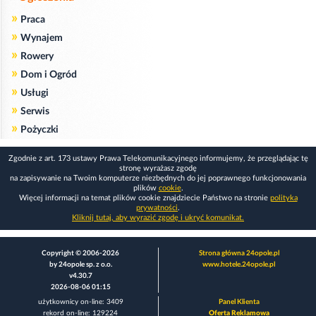
»
Praca
»
Wynajem
»
Rowery
»
Dom i Ogród
»
Usługi
»
Serwis
»
Pożyczki
Zgodnie z art. 173 ustawy Prawa Telekomunikacyjnego informujemy, że przeglądając tę
stronę wyrażasz zgodę
na zapisywanie na Twoim komputerze niezbędnych do jej poprawnego funkcjonowania
plików
cookie
.
Więcej informacji na temat plików cookie znajdziecie Państwo na stronie
polityka
prywatności
.
Kliknij tutaj, aby wyrazić zgodę i ukryć komunikat.
Copyright © 2006-2026
Strona główna 24opole.pl
by 24opole sp. z o.o.
www.hotele.24opole.pl
v4.30.7
2026-08-06 01:15
użytkownicy on-line: 3409
Panel Klienta
rekord on-line: 129224
Oferta Reklamowa