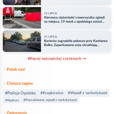
15 LIPCA
Kierowca ciężarówki i rowerzystka zginęli
na miejscu. 19-latek z opolskiego został
ranny
31 LIPCA
Barierka zagrodziła pobocze przy Kamionce
Bolko. Zaparkowane auta utrudniają
przejazd
Więcej najczęściej czytanych →
Polub nas!
Chmura tagów
#Policja Opolska
#Krapkowice
#Wpadł z narkotykami
#Poszukiwany wpadł z narkotykami
#Wędkarz
Ogłoszenia