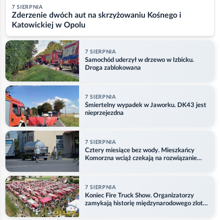
7 SIERPNIA
Zderzenie dwóch aut na skrzyżowaniu Kośnego i
Katowickiej w Opolu
7 SIERPNIA
Samochód uderzył w drzewo w Izbicku.
Droga zablokowana
7 SIERPNIA
Śmiertelny wypadek w Jaworku. DK43 jest
nieprzejezdna
7 SIERPNIA
Cztery miesiące bez wody. Mieszkańcy
Komorzna wciąż czekają na rozwiązanie
problemu
7 SIERPNIA
Koniec Fire Truck Show. Organizatorzy
zamykają historię międzynarodowego zlotu
w Główczycach