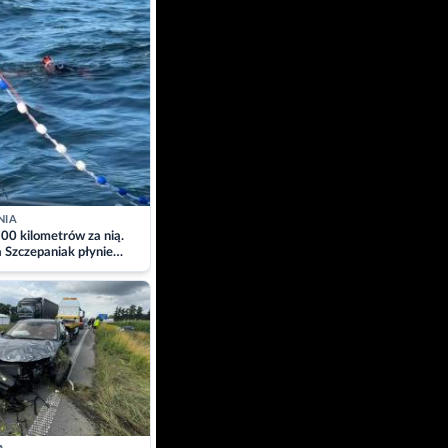
NIA
00 kilometrów za nią.
a Szczepaniak płynie
łtyk dla Piotra.
zacja