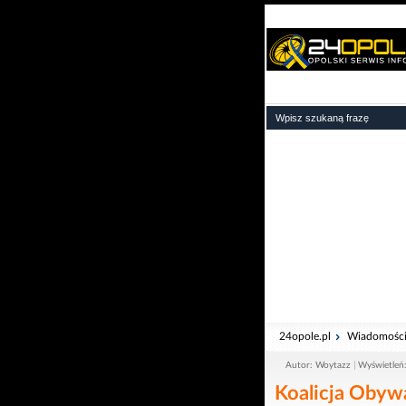
24opole.pl
Wiadomośc
Autor: Woytazz
Wyświetleń
Koalicja Obyw