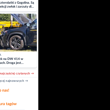
zterolatki z Gogolina. Są
ekcji zwłok i zarzuty dla
A
k na DW 414 w
ach. Droga jest
owana
najczęściej czytanych →
cej najnowszych →
b nas!
ra tagów