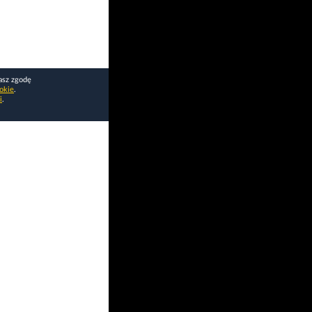
asz zgodę
okie
.
i
.