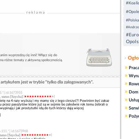
#Koali
#Opol
reklama
#Polska
#Andrze
#Euro
Opols
anim wyprzedzą cię inni! Włącz się do
Ogło
 na różne tematy z aktywną społecznością.
»
Prac
»
Wyn
artykułem jest w trybie "tylko dla zalogowanych".
»
Rowe
»
Dom 
3.*] id:1673955
, status [Szycha]
»
Usłu
etę na 4 razy wyższą i my mamy się z tego cieszyć?! Powinien być zakaz
u przez pasożytów które już są w sejmie bo zaledwie rok temu żebrali o
»
Serw
wypinają i jak prostytutki idą do tych którzy dają więcej
»
]
Poży
.111.*] id:1673968
status [Szycha]