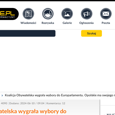
Wiadomości
Rozrywka
Galerie
Ogłoszenia
Poczta
Szukaj
i
Koalicja Obywatelska wygrała wybory do Europarlamentu. Opolskie ma swojego 
: 4090
Dodano: 2024-06-10 / 09:04
Komentarzy: 12
atelska wygrała wybory do
NAJC