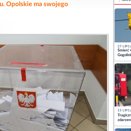
u. Opolskie ma swojego
27 LIPC
Śmierć 
Gogolini
matkę
15 LIPC
Tragicz
zdarzen