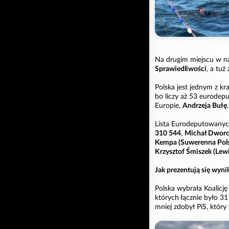
Na drugim miejscu w n
Sprawiedliwości
, a tu
Polska jest jednym z kra
bo liczy aż 53 eurode
Europie,
Andrzeja Bułę
.
Lista Eurodeputowanyc
310 544
,
Michał Dworcz
Kempa (Suwerenna Pols
Krzysztof Śmiszek (Lewi
Jak prezentują się wyni
Polska wybrała Koalic
których łącznie było 3
mniej zdobył PiS, któr