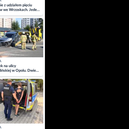
A
ie z udziałem pięciu
w we Wrzoskach. Jeden
wców zabrany w
ach
A
 na ulicy
ińskiej w Opolu. Dwie
 szpitalu
A