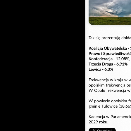
Tak się prezentują do
Koalicja Obywatelska -
Prawo i Sprawiedliwość
Konfederacja - 12,08%,
Trzecia Droga - 6,91%
Lewica - 6,3%
Frekwencja w kraju w 
opolskim frekwencja os
W Opolu frekwencja wy
W powiecie opolskim fr
gminie Tułowice (38,66
Kadencja w Parlamencie
2029 roku.