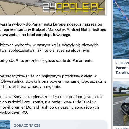
ygrała wybory do Parlamentu Europejskiego, a nasz region
o reprezentanta w Brukseli. Marszałek Andrzej Buła niedługo
ztwa zmieni na fotel eurodeputowanego.
niejszych wyborów w naszym kraju. Ważyły się niezwykle
wa, społeczeństwa, jak i te o znaczeniu globalnym.
 od godz. 9 rozpoczęło się
głosowanie do Parlamentu
2 SIERP
Ponad 1
Karolin
ód zadecydował, że ich najlepszym przedstawicielem w
przez Ba
a Obywatelska.
Uzyskala ona bowiem na samej Opolszczyźnie
Aktuali
tii fotel lidera w naszym regionie.
lat czekaliśmy na to pierwsze miejsce na podium, jestem tak
do radości i wzruszenia, nie będę ukrywał, że jakoś w
- mówił premier Donald Tusk po ogłoszeniu sondażowych
e wyborczym KO.
ZOBACZ TAKZE