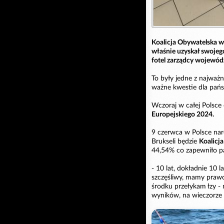
Koalicja Obywatelska w
właśnie uzyskał swojeg
fotel zarządcy wojewód
To były jedne z najważ
ważne kwestie dla państ
Wczoraj w całej Polsce
Europejskiego 2024.
9 czerwca w Polsce nar
Brukseli będzie
Koalicj
44,54% co zapewniło par
- 10 lat, dokładnie 10 
szczęśliwy, mamy prawo 
środku przełykam łzy 
wyników, na wieczorz