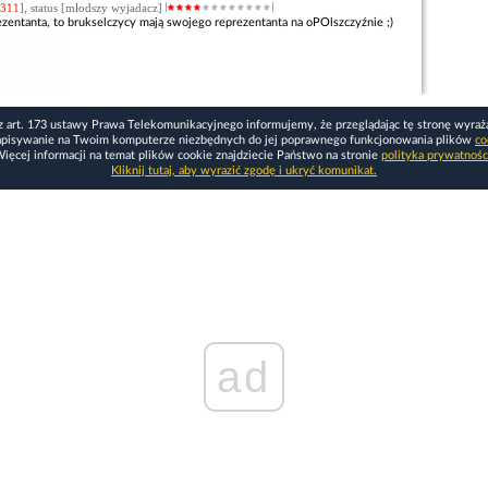
311
], status [młodszy wyjadacz]
zentanta, to brukselczycy mają swojego reprezentanta na oPOlszczyźnie ;)
z art. 173 ustawy Prawa Telekomunikacyjnego informujemy, że przeglądając tę stronę wyraż
apisywanie na Twoim komputerze niezbędnych do jej poprawnego funkcjonowania plików
co
ięcej informacji na temat plików cookie znajdziecie Państwo na stronie
polityka prywatnośc
Kliknij tutaj, aby wyrazić zgodę i ukryć komunikat.
ad