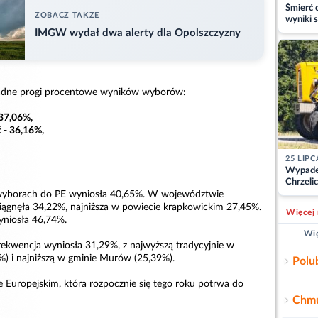
Śmierć c
ZOBACZ TAKZE
wyniki s
matki
IMGW wydał dwa alerty dla Opolszczyzny
kładne progi procentowe wyników wyborów:
 37,06%,
 - 36,16%,
25 LIPC
Wypade
Chrzelic
zablok
wyborach do PE wyniosła 40,65%. W województwie
iągnęła 34,22%, najniższa w powiecie krapkowickim 27,45%.
Więcej 
niosła 46,74%.
Wię
ekwencja wyniosła 31,29%, z najwyższą tradycyjnie w
%) i najniższą w gminie Murów (25,39%).
Polu
 Europejskim, która rozpocznie się tego roku potrwa do
Chmu