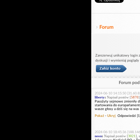
Forum
Zarezerwuj unikatowy login z
dyskusji i wymieniaj poglądy
Forum pod 
2024-06-10 14:15:50 [31.60.8
liberty
:
Napisał postów [
5870
]
Pasożyty sejmowe zmieniły di
startowania do europarlament
wasze głosy a dziś się na was 
Pokaż
-
Ukryj
Odpowiedzi [1
2024-06-10 18:45:36 [188.146
neon
:
Napisał postów [
3021
], 