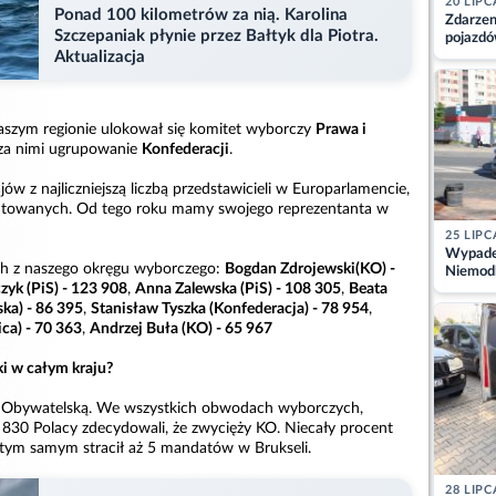
20 LIPC
Ponad 100 kilometrów za nią. Karolina
Zdarzen
Szczepaniak płynie przez Bałtyk dla Piotra.
pojazdó
z kiero
Aktualizacja
kajdank
aszym regionie ulokował się komitet wyborczy
Prawa i
ż za nimi ugrupowanie
Konfederacji
.
jów z najliczniejszą liczbą przedstawicieli w Europarlamencie,
putowanych. Od tego roku mamy swojego reprezentanta w
25 LIPC
Wypadek
h z naszego okręgu wyborczego:
Bogdan Zdrojewski(KO) -
Niemodl
yk (PiS) - 123 908
,
Anna Zalewska (PiS) - 108 305
,
Beata
osoby w
ka) - 86 395
,
Stanisław Tyszka (Konfederacja) - 78 954
,
ca) - 70 363
,
Andrzej Buła (KO) - 65 967
ki w całym kraju?
ję Obywatelską. We wszystkich obwodach wyborczych,
1 830 Polacy zdecydowali, że zwycięży KO. Niecały procent
y tym samym stracił aż 5 mandatów w Brukseli.
28 LIPC