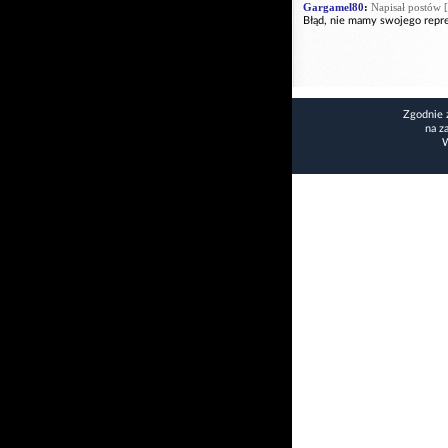
Gargamel80
:
Napisał postów [
Błąd, nie mamy swojego repre
Zgodnie 
na z
W