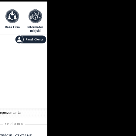
Baza Firm
Informator
miejski
reprezentanta
reklama
ZĘŚCIEJ CZYTANE