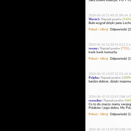
Jaka znowu Koalicja? PO + Trz
2024-06-10 11:40:35 [89.64.1
Mario1
:
Napisał postów [
1424
Buła wygrał dzięki panu Lech
Pokaż
-
Ukryj
Odpowiedzi [2
2024-06-10 12:30:54 [213.5.6
toomy
:
Napisał postów [
715
],
kwik kwik komuchy
Pokaż
-
Ukryj
Odpowiedzi [1
2024-06-10 13:07:52 [31.60.3
Polpha
:
Napisał postów [
1009
bardzo dobrze. dzięki mojemu
2024-06-10 11:22:43 [188.147
rozsadny
:
Napisał postów [
44
Co to do znaczy mamy swojego
Polaków i jego dobra. My Pol
Pokaż
-
Ukryj
Odpowiedzi [1
2024-06-10 11:07:20 [188.146