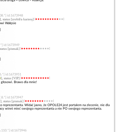
ecia droga + Lewica = Koalicja.
08.*] id:1673948
], status [zrobił/a karierę]
owi Wałęsie
]
.*] id:1673949
 status [pismak]
]
6.*] id:1673951
4
], status [VIP]
 głosowi. Brawo dla mnie!
.8.*] id:1673947
5
], status [pismak]
 reprezentanta. Widać jasno, że OPOLE24 jest portalem na zlecenie, nie dla
acy winni mieć swojego reprezentanta a nie PO swojego reprezentanta.
]
.110.*] id:1673946