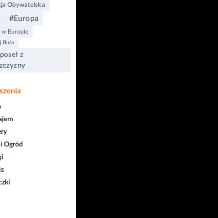
cja Obywatelska
#Europa
e
 w Europie
j Buła
poseł z
zczyzny
szenia
a
ajem
ry
i Ogród
gi
is
czki