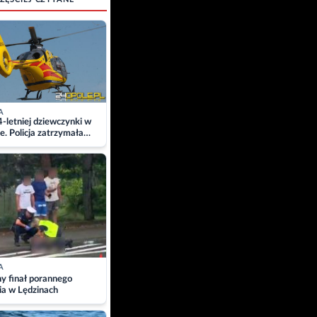
A
4-letniej dziewczynki w
e. Policja zatrzymała
A
ny finał porannego
ia w Lędzinach